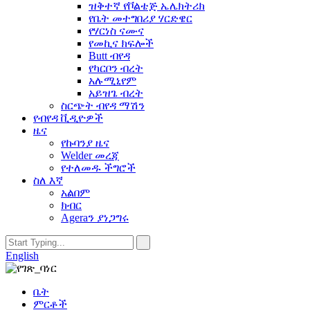
ዝቅተኛ የቮልቴጅ ኤሌክትሪክ
የቤት መተግበሪያ ሃርድዌር
የሃርነስ ናሙና
የመኪና ክፍሎች
Butt ብየዳ
የካርቦን ብረት
አሉሚኒየም
አይዝጌ ብረት
ስርጭት ብየዳ ማሽን
የብየዳ ቪዲዮዎች
ዜና
የኩባንያ ዜና
Welder መረጃ
የተለመዱ ችግሮች
ስለ እኛ
አልበም
ክብር
Ageraን ያነጋግሩ
English
ቤት
ምርቶች