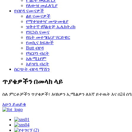
የግፊት መፈለጊያ
የለውዝ መፈለጊያ
የብየዳ ናሙናዎች
ልዩ ናሙናዎች
የማቀዝቀዣ መጭመቂያ
ዝቅተኛ የቮልቴጅ ኤሌክትሪክ
የሃርነስ ናሙና
የቤት መተግበሪያ ሃርድዌር
የመኪና ክፍሎች
Butt ብየዳ
የካርቦን ብረት
አሉሚኒየም
አይዝጌ ብረት
ስርጭት ብየዳ ማሽን
ጥያቄዎችን በመላክ ላይ
ስለ ምርቶቻችን ጥያቄዎች፣ እባክዎን ኢሜልዎን ለእኛ ይተዉት እና በ24 ሰ
አሁን ይጠይቁ