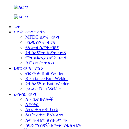
ቤት
ስፖት ብየዳ ማሽን
MFDC ስፖት ብየዳ
የሲዲ ስፖት ብየዳ
የለውዝ ስፖት ብየዳ
ትክክለኛነት ስፖት ብየዳ
ማንጠልጠያ ስፖት ብየዳ
AC ስፖት ዌልደር
Butt ብየዳ ማሽን
ብልጭታ Butt Welder
Resistance Butt Welder
ትክክለኛነት Butt Welder
ራስ-ሰር Butt Welder
ራስ-ሰር ብየዳ
ለመኪና ክፍሎች
ለሞተር
ለብረታ ብረት ካቢኔ
ለቤት እቃዎች ሃርድዌር
አውቶ ብየዳ ለሽቦ ታጥቆ
ከባድ ማሽኖች አውቶማቲክ ብየዳ