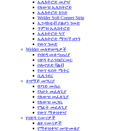
ኤሌክትሮድ መያዣ
የለውዝ ኤሌክትሮድ
ኤሌክትሮድ ክንድ
Welder Soft Copper Strip
ኢንዳክቲቭ ያልሆነ ገመድ
ጥምዝ ኤሌክትሮድ
ኤሌክትሮድ ካፕ
ኤሌክትሮድ ማገናኛ ዘንግ
የውሃ ገመድ
Welder መለዋወጫዎች
የብየዳ መቆጣጠሪያ
ብየዳ ትራንስፎርመር
ሶሎኖይድ ቫልቭ
የውሃ ፍሰት ሜትር
ሲሊንደር
ተዛማጅ መሣሪያ
የቦንድ ሙከራ
የአሁኑ መፈለጊያ
የለውዝ መፈለጊያ
የለውዝ መጋቢ
የግፊት መፈለጊያ
የውሃ ማቀዝቀዣ
የብየዳ ናሙናዎች
ልዩ ናሙናዎች
የማቀዝቀዣ መጭመቂያ