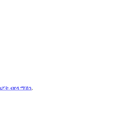
c ስፖት ብየዳ ማሽን
,