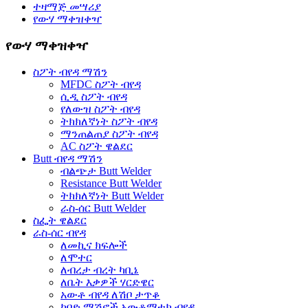
ተዛማጅ መሣሪያ
የውሃ ማቀዝቀዣ
የውሃ ማቀዝቀዣ
ስፖት ብየዳ ማሽን
MFDC ስፖት ብየዳ
ሲዲ ስፖት ብየዳ
የለውዝ ስፖት ብየዳ
ትክክለኛነት ስፖት ብየዳ
ማንጠልጠያ ስፖት ብየዳ
AC ስፖት ዌልደር
Butt ብየዳ ማሽን
ብልጭታ Butt Welder
Resistance Butt Welder
ትክክለኛነት Butt Welder
ራስ-ሰር Butt Welder
ስፌት ዌልደር
ራስ-ሰር ብየዳ
ለመኪና ክፍሎች
ለሞተር
ለብረታ ብረት ካቢኔ
ለቤት እቃዎች ሃርድዌር
አውቶ ብየዳ ለሽቦ ታጥቆ
ከባድ ማሽኖች አውቶማቲክ ብየዳ