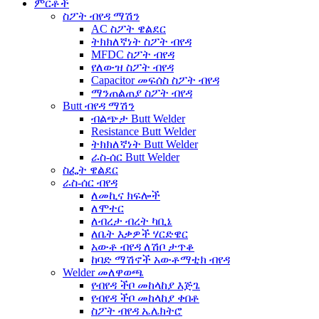
ምርቶች
ስፖት ብየዳ ማሽን
AC ስፖት ዌልደር
ትክክለኛነት ስፖት ብየዳ
MFDC ስፖት ብየዳ
የለውዝ ስፖት ብየዳ
Capacitor መፍሰስ ስፖት ብየዳ
ማንጠልጠያ ስፖት ብየዳ
Butt ብየዳ ማሽን
ብልጭታ Butt Welder
Resistance Butt Welder
ትክክለኛነት Butt Welder
ራስ-ሰር Butt Welder
ስፌት ዌልደር
ራስ-ሰር ብየዳ
ለመኪና ክፍሎች
ለሞተር
ለብረታ ብረት ካቢኔ
ለቤት እቃዎች ሃርድዌር
አውቶ ብየዳ ለሽቦ ታጥቆ
ከባድ ማሽኖች አውቶማቲክ ብየዳ
Welder መለዋወጫ
የብየዳ ችቦ መከላከያ እጅጌ
የብየዳ ችቦ መከላከያ ቀበቶ
ስፖት ብየዳ ኤሌክትሮ