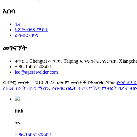
አሰሳ
ቤት
ስፖት ብየዳ ማሽን
ራስ-ሰር ብየዳ
መገናኘት
ቁጥር 1 Chengtai መንገድ, Taiping ኢንዱስትሪያል ፓርክ, Xiangc
+ 86-15051508421
leo@agerawelder.com
© የቅጂ መብት - 2010-2023: ሁሉም መብቶች የተጠበቁ ናቸው.
የጣቢያ ካ
የብረት ስፖት ብየዳ ማሽን
,
ራስ-ሰር ስፌት ብየዳ
,
የማይዝግ ብረት ስፖት ብየ
ስልክ
ቴሌ
+ 86-15051508421