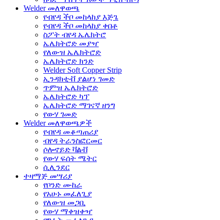
Welder መለዋወጫ
የብየዳ ችቦ መከላከያ እጅጌ
የብየዳ ችቦ መከላከያ ቀበቶ
ስፖት ብየዳ ኤሌክትሮ
ኤሌክትሮድ መያዣ
የለውዝ ኤሌክትሮድ
ኤሌክትሮድ ክንድ
Welder Soft Copper Strip
ኢንዳክቲቭ ያልሆነ ገመድ
ጥምዝ ኤሌክትሮድ
ኤሌክትሮድ ካፕ
ኤሌክትሮድ ማገናኛ ዘንግ
የውሃ ገመድ
Welder መለዋወጫዎች
የብየዳ መቆጣጠሪያ
ብየዳ ትራንስፎርመር
ሶሎኖይድ ቫልቭ
የውሃ ፍሰት ሜትር
ሲሊንደር
ተዛማጅ መሣሪያ
የቦንድ ሙከራ
የአሁኑ መፈለጊያ
የለውዝ መጋቢ
የውሃ ማቀዝቀዣ