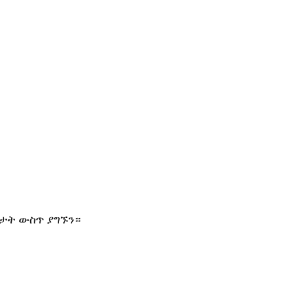
ዓታት ውስጥ ያግኙን።