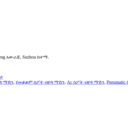
heng አውራጃ, Suzhou ከተማ.
ርታ
ዳ ማሽን
,
የመቋቋም ስፖት ብየዳ ማሽን
,
Ac ስፖት ብየዳ ማሽን
,
Pneumati