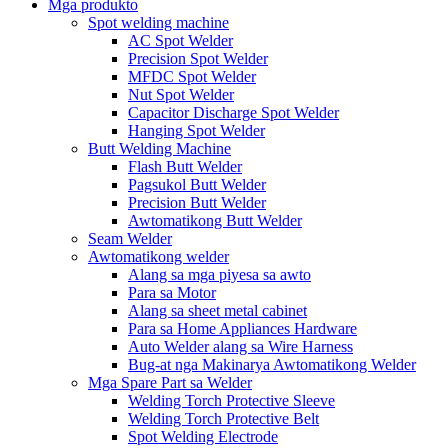
Mga produkto
Spot welding machine
AC Spot Welder
Precision Spot Welder
MFDC Spot Welder
Nut Spot Welder
Capacitor Discharge Spot Welder
Hanging Spot Welder
Butt Welding Machine
Flash Butt Welder
Pagsukol Butt Welder
Precision Butt Welder
Awtomatikong Butt Welder
Seam Welder
Awtomatikong welder
Alang sa mga piyesa sa awto
Para sa Motor
Alang sa sheet metal cabinet
Para sa Home Appliances Hardware
Auto Welder alang sa Wire Harness
Bug-at nga Makinarya Awtomatikong Welder
Mga Spare Part sa Welder
Welding Torch Protective Sleeve
Welding Torch Protective Belt
Spot Welding Electrode