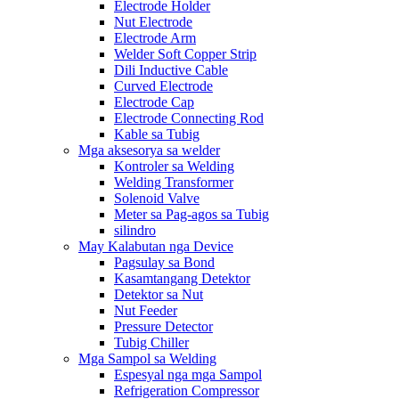
Electrode Holder
Nut Electrode
Electrode Arm
Welder Soft Copper Strip
Dili Inductive Cable
Curved Electrode
Electrode Cap
Electrode Connecting Rod
Kable sa Tubig
Mga aksesorya sa welder
Kontroler sa Welding
Welding Transformer
Solenoid Valve
Meter sa Pag-agos sa Tubig
silindro
May Kalabutan nga Device
Pagsulay sa Bond
Kasamtangang Detektor
Detektor sa Nut
Nut Feeder
Pressure Detector
Tubig Chiller
Mga Sampol sa Welding
Espesyal nga mga Sampol
Refrigeration Compressor