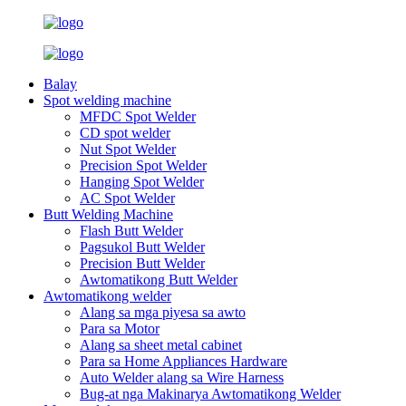
Balay
Spot welding machine
MFDC Spot Welder
CD spot welder
Nut Spot Welder
Precision Spot Welder
Hanging Spot Welder
AC Spot Welder
Butt Welding Machine
Flash Butt Welder
Pagsukol Butt Welder
Precision Butt Welder
Awtomatikong Butt Welder
Awtomatikong welder
Alang sa mga piyesa sa awto
Para sa Motor
Alang sa sheet metal cabinet
Para sa Home Appliances Hardware
Auto Welder alang sa Wire Harness
Bug-at nga Makinarya Awtomatikong Welder