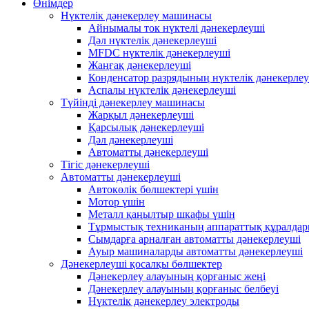
Өнімдер
Нүктелік дәнекерлеу машинасы
Айнымалы ток нүктелі дәнекерлеуші
Дәл нүктелік дәнекерлеуші
MFDC нүктелік дәнекерлеуші
Жаңғақ дәнекерлеуші
Конденсатор разрядының нүктелік дәнекерлеу
Аспалы нүктелік дәнекерлеуші
Түйінді дәнекерлеу машинасы
Жарқыл дәнекерлеуші
Қарсылық дәнекерлеуші
Дәл дәнекерлеуші
Автоматты дәнекерлеуші
Тігіс дәнекерлеуші
Автоматты дәнекерлеуші
Автокөлік бөлшектері үшін
Мотор үшін
Металл қаңылтыр шкафы үшін
Тұрмыстық техниканың аппараттық құралдар
Сымдарға арналған автоматты дәнекерлеуші
Ауыр машиналарды автоматты дәнекерлеуші
Дәнекерлеуші ​​қосалқы бөлшектер
Дәнекерлеу алауының қорғаныс жеңі
Дәнекерлеу алауының қорғаныс белбеуі
Нүктелік дәнекерлеу электроды