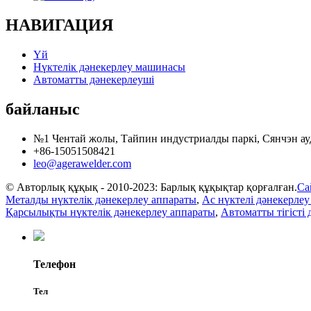
НАВИГАЦИЯ
Үй
Нүктелік дәнекерлеу машинасы
Автоматты дәнекерлеуші
байланыс
№1 Чентай жолы, Тайпин индустриалды паркі, Сянчэн ау
+86-15051508421
leo@agerawelder.com
© Авторлық құқық - 2010-2023: Барлық құқықтар қорғалған.
Са
Металды нүктелік дәнекерлеу аппараты
,
Ac нүктелі дәнекерле
Қарсылықты нүктелік дәнекерлеу аппараты
,
Автоматты тігісті
Телефон
Тел