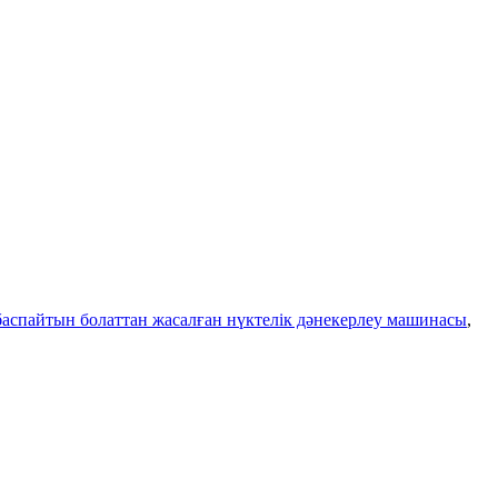
баспайтын болаттан жасалған нүктелік дәнекерлеу машинасы
,