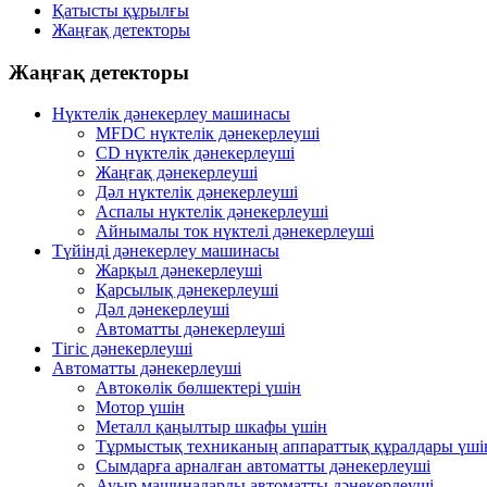
Қатысты құрылғы
Жаңғақ детекторы
Жаңғақ детекторы
Нүктелік дәнекерлеу машинасы
MFDC нүктелік дәнекерлеуші
CD нүктелік дәнекерлеуші
Жаңғақ дәнекерлеуші
Дәл нүктелік дәнекерлеуші
Аспалы нүктелік дәнекерлеуші
Айнымалы ток нүктелі дәнекерлеуші
Түйінді дәнекерлеу машинасы
Жарқыл дәнекерлеуші
Қарсылық дәнекерлеуші
Дәл дәнекерлеуші
Автоматты дәнекерлеуші
Тігіс дәнекерлеуші
Автоматты дәнекерлеуші
Автокөлік бөлшектері үшін
Мотор үшін
Металл қаңылтыр шкафы үшін
Тұрмыстық техниканың аппараттық құралдары үші
Сымдарға арналған автоматты дәнекерлеуші
Ауыр машиналарды автоматты дәнекерлеуші