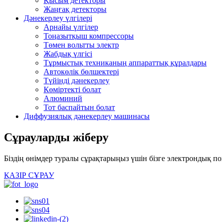
Қысым детекторы
Жаңғақ детекторы
Дәнекерлеу үлгілері
Арнайы үлгілер
Тоңазытқыш компрессоры
Төмен вольтты электр
Жабдық үлгісі
Тұрмыстық техниканың аппараттық құралдары
Автокөлік бөлшектері
Түйінді дәнекерлеу
Көміртекті болат
Алюминий
Тот баспайтын болат
Диффузиялық дәнекерлеу машинасы
Сұрауларды жіберу
Біздің өнімдер туралы сұрақтарыңыз үшін бізге электрондық 
ҚАЗІР СҰРАУ