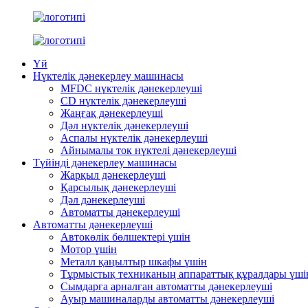
Үй
Нүктелік дәнекерлеу машинасы
MFDC нүктелік дәнекерлеуші
CD нүктелік дәнекерлеуші
Жаңғақ дәнекерлеуші
Дәл нүктелік дәнекерлеуші
Аспалы нүктелік дәнекерлеуші
Айнымалы ток нүктелі дәнекерлеуші
Түйінді дәнекерлеу машинасы
Жарқыл дәнекерлеуші
Қарсылық дәнекерлеуші
Дәл дәнекерлеуші
Автоматты дәнекерлеуші
Автоматты дәнекерлеуші
Автокөлік бөлшектері үшін
Мотор үшін
Металл қаңылтыр шкафы үшін
Тұрмыстық техниканың аппараттық құралдары үші
Сымдарға арналған автоматты дәнекерлеуші
Ауыр машиналарды автоматты дәнекерлеуші