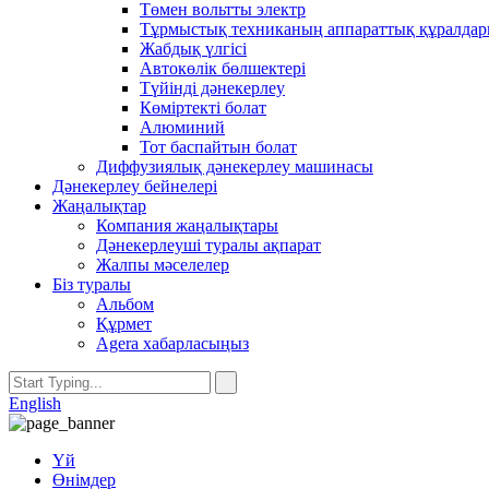
Төмен вольтты электр
Тұрмыстық техниканың аппараттық құралда
Жабдық үлгісі
Автокөлік бөлшектері
Түйінді дәнекерлеу
Көміртекті болат
Алюминий
Тот баспайтын болат
Диффузиялық дәнекерлеу машинасы
Дәнекерлеу бейнелері
Жаңалықтар
Компания жаңалықтары
Дәнекерлеуші ​​туралы ақпарат
Жалпы мәселелер
Біз туралы
Альбом
Құрмет
Agera хабарласыңыз
English
Үй
Өнімдер