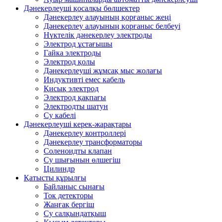
Дәнекерлеуші ​​қосалқы бөлшектер
Дәнекерлеу алауының қорғаныс жеңі
Дәнекерлеу алауының қорғаныс белбеуі
Нүктелік дәнекерлеу электроды
Электрод ұстағышы
Гайка электроды
Электрод қолы
Дәнекерлеуші ​​жұмсақ мыс жолағы
Индуктивті емес кабель
Қисық электрод
Электрод қақпағы
Электродты шатун
Су кабелі
Дәнекерлеуші ​​керек-жарақтары
Дәнекерлеу контроллері
Дәнекерлеу трансформаторы
Соленоидты клапан
Су шығынын өлшегіш
Цилиндр
Қатысты құрылғы
Байланыс сынағы
Ток детекторы
Жаңғақ бергіш
Су салқындатқыш