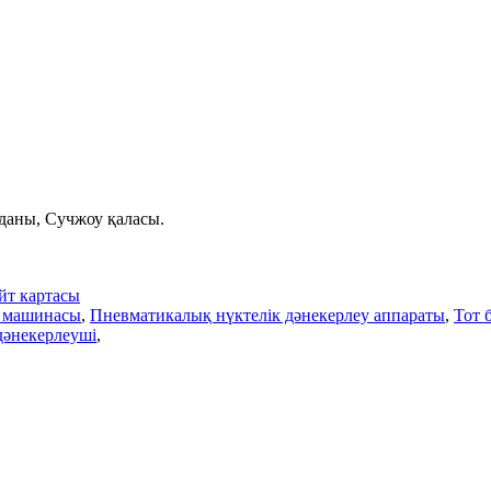
даны, Сучжоу қаласы.
йт картасы
у машинасы
,
Пневматикалық нүктелік дәнекерлеу аппараты
,
Тот 
 дәнекерлеуші
,