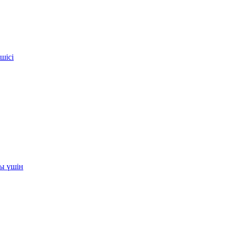
шісі
ы үшін