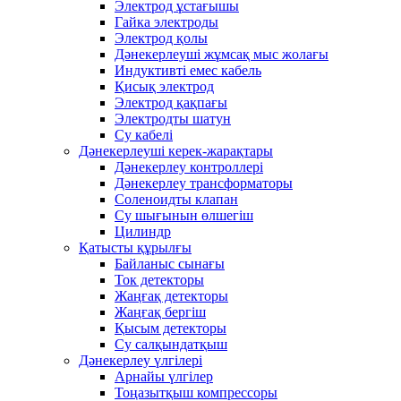
Электрод ұстағышы
Гайка электроды
Электрод қолы
Дәнекерлеуші ​​жұмсақ мыс жолағы
Индуктивті емес кабель
Қисық электрод
Электрод қақпағы
Электродты шатун
Су кабелі
Дәнекерлеуші ​​керек-жарақтары
Дәнекерлеу контроллері
Дәнекерлеу трансформаторы
Соленоидты клапан
Су шығынын өлшегіш
Цилиндр
Қатысты құрылғы
Байланыс сынағы
Ток детекторы
Жаңғақ детекторы
Жаңғақ бергіш
Қысым детекторы
Су салқындатқыш
Дәнекерлеу үлгілері
Арнайы үлгілер
Тоңазытқыш компрессоры