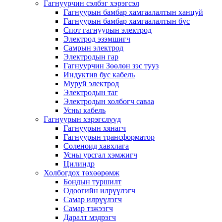
Гагнуурчин сэлбэг хэрэгсэл
Гагнуурын бамбар хамгаалалтын ханцуй
Гагнуурын бамбар хамгаалалтын бүс
Спот гагнуурын электрод
Электрод эзэмшигч
Самрын электрод
Электродын гар
Гагнуурчин Зөөлөн зэс тууз
Индуктив бус кабель
Муруй электрод
Электродын таг
Электродын холбогч саваа
Усны кабель
Гагнуурын хэрэгслүүд
Гагнуурын хянагч
Гагнуурын трансформатор
Соленоид хавхлага
Усны урсгал хэмжигч
Цилиндр
Холбогдох төхөөрөмж
Бондын туршилт
Одоогийн илрүүлэгч
Самар илрүүлэгч
Самар тэжээгч
Даралт мэдрэгч