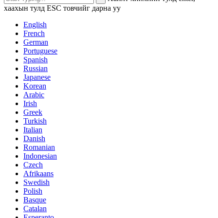
хаахын тулд ESC товчийг дарна уу
English
French
German
Portuguese
Spanish
Russian
Japanese
Korean
Arabic
Irish
Greek
Turkish
Italian
Danish
Romanian
Indonesian
Czech
Afrikaans
Swedish
Polish
Basque
Catalan
Esperanto