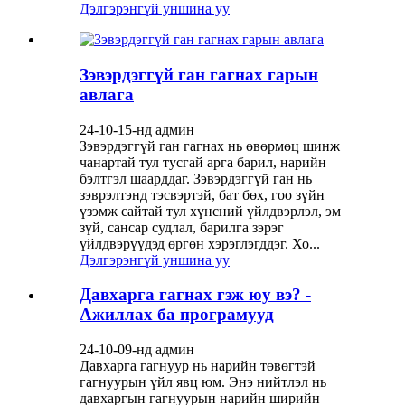
Дэлгэрэнгүй уншина уу
Зэвэрдэггүй ган гагнах гарын
авлага
24-10-15-нд админ
Зэвэрдэггүй ган гагнах нь өвөрмөц шинж
чанартай тул тусгай арга барил, нарийн
бэлтгэл шаарддаг. Зэвэрдэггүй ган нь
зэврэлтэнд тэсвэртэй, бат бөх, гоо зүйн
үзэмж сайтай тул хүнсний үйлдвэрлэл, эм
зүй, сансар судлал, барилга зэрэг
үйлдвэрүүдэд өргөн хэрэглэгддэг. Хо...
Дэлгэрэнгүй уншина уу
Давхарга гагнах гэж юу вэ? -
Ажиллах ба програмууд
24-10-09-нд админ
Давхарга гагнуур нь нарийн төвөгтэй
гагнуурын үйл явц юм. Энэ нийтлэл нь
давхаргын гагнуурын нарийн ширийн