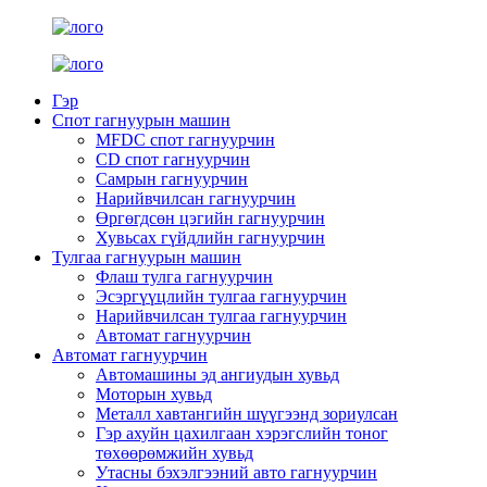
Гэр
Спот гагнуурын машин
MFDC спот гагнуурчин
CD спот гагнуурчин
Самрын гагнуурчин
Нарийвчилсан гагнуурчин
Өргөгдсөн цэгийн гагнуурчин
Хувьсах гүйдлийн гагнуурчин
Тулгаа гагнуурын машин
Флаш тулга гагнуурчин
Эсэргүүцлийн тулгаа гагнуурчин
Нарийвчилсан тулгаа гагнуурчин
Автомат гагнуурчин
Автомат гагнуурчин
Автомашины эд ангиудын хувьд
Моторын хувьд
Металл хавтангийн шүүгээнд зориулсан
Гэр ахуйн цахилгаан хэрэгслийн тоног
төхөөрөмжийн хувьд
Утасны бэхэлгээний авто гагнуурчин