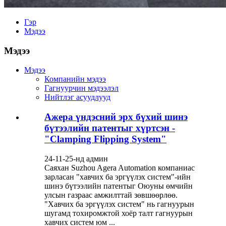
Гэр
Мэдээ
Мэдээ
Мэдээ
Компанийн мэдээ
Гагнуурчин мэдээлэл
Нийтлэг асуудлууд
Ажера үндэсний эрх бүхий шинэ
бүтээлийн патентыг хүртсэн -
"Clamping Flipping System"
24-11-25-нд админ
Саяхан Suzhou Agera Automation компаниас
зарласан "хавчих ба эргүүлэх систем"-ийн
шинэ бүтээлийн патентыг Оюуны өмчийн
улсын газраас амжилттай зөвшөөрлөө.
"Хавчих ба эргүүлэх систем" нь гагнуурын
шугамд тохиромжтой хоёр талт гагнуурын
хавчих систем юм ...