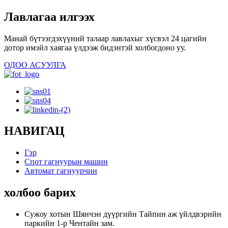
Лавлагаа илгээх
Манай бүтээгдэхүүний талаар лавлахыг хүсвэл 24 цагийн
дотор имэйл хаягаа үлдээж бидэнтэй холбогдоно уу.
ОДОО АСУУЛГА
НАВИГАЦ
Гэр
Спот гагнуурын машин
Автомат гагнуурчин
холбоо барих
Сужоу хотын Шянчэн дүүргийн Тайпин аж үйлдвэрийн
паркийн 1-р Чентайн зам.