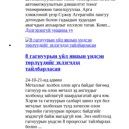
автоматжуулалтын дэвшилтэт тоног
төхөөрөмжөө танилцууллаа. Арга
хэмжээний үеэр Сүжоу Агерагийн лангуу
дотоодын болон гадаадын худалдан
авагчдын анхаарлыг ихээхэн татав. Комп...
Дэлгэрэнгүй уншина уу
8 гагнуурын үйл явцын үндсэн
төрлүүдийг эхлэгчдэд
тайлбарласан
24-10-21-нд админ
Металлыг холбох олон арга байдаг бөгөөд
гагнуур нь олон металл эд ангиудыг
холбоход зайлшгүй шаардлагатай арга юм.
Хэрэв та гагнуурын салбарт шинэ хүн бол
металыг холбохын тулд хичнээн олон
төрлийн гагнуурын процесс байдгийг
мэдэхгүй байж магадгүй юм. Энэ нийтлэлд
гагнуурын үндсэн 8 процессыг тайлбарлах
болно ...