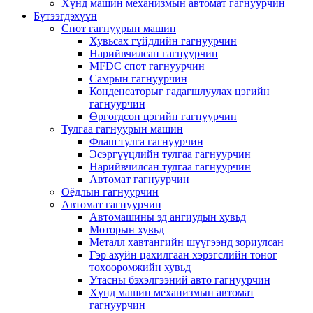
Хүнд машин механизмын автомат гагнуурчин
Бүтээгдэхүүн
Спот гагнуурын машин
Хувьсах гүйдлийн гагнуурчин
Нарийвчилсан гагнуурчин
MFDC спот гагнуурчин
Самрын гагнуурчин
Конденсаторыг гадагшлуулах цэгийн
гагнуурчин
Өргөгдсөн цэгийн гагнуурчин
Тулгаа гагнуурын машин
Флаш тулга гагнуурчин
Эсэргүүцлийн тулгаа гагнуурчин
Нарийвчилсан тулгаа гагнуурчин
Автомат гагнуурчин
Оёдлын гагнуурчин
Автомат гагнуурчин
Автомашины эд ангиудын хувьд
Моторын хувьд
Металл хавтангийн шүүгээнд зориулсан
Гэр ахуйн цахилгаан хэрэгслийн тоног
төхөөрөмжийн хувьд
Утасны бэхэлгээний авто гагнуурчин
Хүнд машин механизмын автомат
гагнуурчин