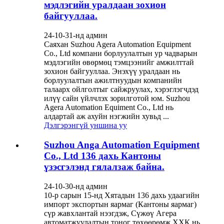
мэдлэгийн уралдаан зохион
байгууллаа.
24-10-31-нд админ
Саяхан Suzhou Agera Automation Equipment
Co., Ltd компани борлуулалтын ур чадварын
мэдлэгийн өвөрмөц тэмцээнийг амжилттай
зохион байгууллаа. Энэхүү уралдаан нь
борлуулалтын ажилтнуудын компанийн
талаарх ойлголтыг сайжруулах, хэрэглэгчдэд
илүү сайн үйлчлэх зорилготой юм. Suzhou
Agera Automation Equiment Co., Ltd нь
алдартай аж ахуйн нэгжийн хувьд ...
Дэлгэрэнгүй уншина уу
Suzhou Anga Automation Equipment
Co., Ltd 136 дахь Кантоны
үзэсгэлэнд гялалзаж байна.
24-10-30-нд админ
10-р сарын 15-нд Хятадын 136 дахь удаагийн
импорт экспортын яармаг (Кантоны яармаг)
сүр жавхлантай нээгдэж, Сүжөү Агера
автоматжуулалтын тоног төхөөрөмж ХХК нь