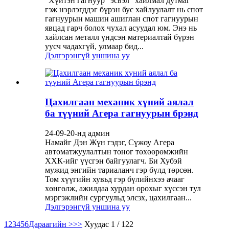
"Хүйтэн гагнуур" эсвэл "хайлмал дутмаг"
гэж нэрлэгддэг бүрэн бус хайлуулалт нь спот
гагнуурын машин ашиглан спот гагнуурын
явцад гарч болох чухал асуудал юм. Энэ нь
хайлсан металл үндсэн материалтай бүрэн
уусч чадахгүй, улмаар бид...
Дэлгэрэнгүй уншина уу
Цахилгаан механик хүний ​​аялал
ба түүний Агера гагнуурын брэнд
24-09-20-нд админ
Намайг Дэн Жүн гэдэг, Сүжоу Агера
автоматжуулалтын тоног төхөөрөмжийн
ХХК-ийг үүсгэн байгуулагч. Би Хубэй
мужид энгийн тариаланч гэр бүлд төрсөн.
Том хүүгийн хувьд гэр бүлийнхээ ачааг
хөнгөлж, ажилдаа хурдан орохыг хүссэн тул
мэргэжлийн сургуульд элсэх, цахилгаан...
Дэлгэрэнгүй уншина уу
1
2
3
4
5
6
Дараагийн >
>>
Хуудас 1 / 122