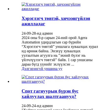
Хэрэглэгч төвтэй, хичээнгүйлэн
ажилладаг
24-09-28-нд админ
2024 оны 9-р сарын 24-ний орой Agera
Automation удирдлагын сар бүрийн
“Хэрэглэгч төвтэй” уншлага хуваалцах хурал
ид өрнөж байна. Энэхүү хуваалцах
уулзалтын агуулга нь "эхний бүлэг нь
үйлчлүүлэгч төвтэй" байв. 1 сар уншсаны
дараа бүгд үүнийг эхлүүлсэн ...
Дэлгэрэнгүй уншина уу
Спот гагнуурын бүрэн бус
хайлуулах шалтгаанууд?
24-09-24-нд админ