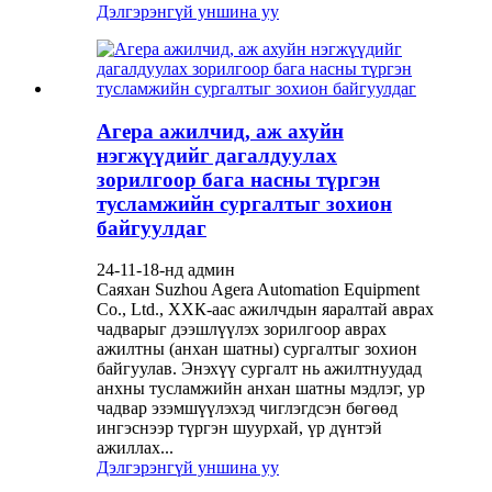
Дэлгэрэнгүй уншина уу
Агера ажилчид, аж ахуйн
нэгжүүдийг дагалдуулах
зорилгоор бага насны түргэн
тусламжийн сургалтыг зохион
байгуулдаг
24-11-18-нд админ
Саяхан Suzhou Agera Automation Equipment
Co., Ltd., ХХК-аас ажилчдын яаралтай аврах
чадварыг дээшлүүлэх зорилгоор аврах
ажилтны (анхан шатны) сургалтыг зохион
байгуулав. Энэхүү сургалт нь ажилтнуудад
анхны тусламжийн анхан шатны мэдлэг, ур
чадвар эзэмшүүлэхэд чиглэгдсэн бөгөөд
ингэснээр түргэн шуурхай, үр дүнтэй
ажиллах...
Дэлгэрэнгүй уншина уу