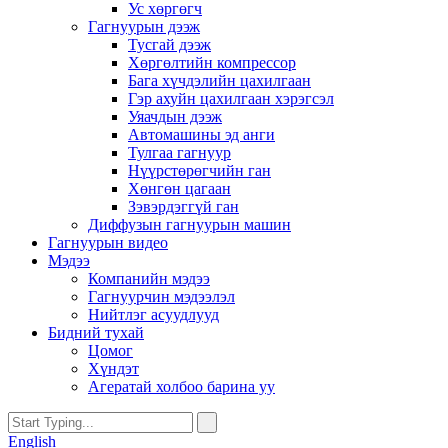
Ус хөргөгч
Гагнуурын дээж
Тусгай дээж
Хөргөлтийн компрессор
Бага хүчдэлийн цахилгаан
Гэр ахуйн цахилгаан хэрэгсэл
Уяачдын дээж
Автомашины эд анги
Тулгаа гагнуур
Нүүрстөрөгчийн ган
Хөнгөн цагаан
Зэвэрдэггүй ган
Диффузын гагнуурын машин
Гагнуурын видео
Мэдээ
Компанийн мэдээ
Гагнуурчин мэдээлэл
Нийтлэг асуудлууд
Бидний тухай
Цомог
Хүндэт
Агератай холбоо барина уу
English