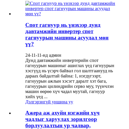
Спот гагнуур нь үнэхээр дунд
давтамжийн инвертер спот
гагнуурын машины асуудал мөн
үү?
24-11-11-нд админ
Дунд давтамжийн инвертерийн спот
гагнуурын машиныг ашиглах үед гагнуурын
хэсгүүд нь үсэрч байвал гол шалтгаанууд нь
дараах байдалтай байна: 1, нэгдүгээрт,
гагнуурын ажлын хэсэгт даралт хэт бага,
гагнуурын цилиндрийн серво муу, түүнчлэн
машин өөрөө хүч чадал муутай, гагнуур
хийх үед ...
Дэлгэрэнгүй уншина уу
Ажера аж ахуйн нэгжийн хүч
чадлыг харуулах зорилгоор
борлуулалтын ур чадвар,