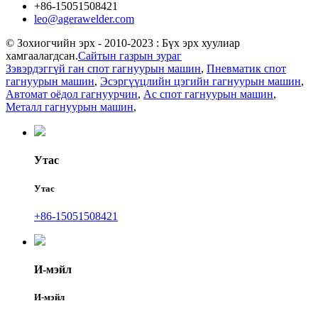
+86-15051508421
leo@agerawelder.com
© Зохиогчийн эрх - 2010-2023 : Бүх эрх хуулиар
хамгаалагдсан.
Сайтын газрын зураг
Зэвэрдэггүй ган спот гагнуурын машин
,
Пневматик спот
гагнуурын машин
,
Эсэргүүцлийн цэгийн гагнуурын машин
,
Автомат оёдол гагнуурчин
,
Ac спот гагнуурын машин
,
Металл гагнуурын машин
,
Утас
Утас
+86-15051508421
И-мэйл
И-мэйл