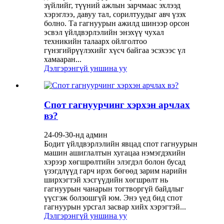
зүйлийг, түүний ажлын зарчмаас эхлээд
хэрэглээ, давуу тал, сорилтуудыг авч үзэх
болно. Та гагнуурын ажилд шинээр орсон
эсвэл үйлдвэрлэлийн энэхүү чухал
техникийн талаарх ойлголтоо
гүнзгийрүүлэхийг хүсч байгаа эсэхээс үл
хамааран...
Дэлгэрэнгүй уншина уу
Спот гагнуурчинг хэрхэн арчлах
вэ?
24-09-30-нд админ
Бодит үйлдвэрлэлийн явцад спот гагнуурын
машин ашиглалтын хугацаа нэмэгдэхийн
хэрээр хөгшрөлтийн элэгдэл болон бусад
үзэгдлүүд гарч ирэх бөгөөд зарим нарийн
ширхэгтэй хэсгүүдийн хөгшрөлт нь
гагнуурын чанарын тогтворгүй байдлыг
үүсгэж болзошгүй юм. Энэ үед бид спот
гагнуурын урсгал засвар хийх хэрэгтэй...
Дэлгэрэнгүй уншина уу