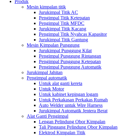
Produk
Mesin kimpalan titik
Jurukimpal Titik AC
Pengimpal Titik Ketepatan
Pengimpal Titik MFDC
Jurukimpal Titik Kacang
Pengimpal Titik Nyahcas Kapasitor
Jurukimpal Titik Gantung
Mesin Kimpalan Punggung
Jurukimpal Punggung Kilat
Pengimpal Punggung Rintangan
Pengimpal Punggung Ketepatan
Pengimpal Punggung Automatik
Jurukimpal Jahitan
Pengimpal automatik
Untuk alat ganti kereta
Untuk Motor
Untuk kabinet kepingan logam
Untuk Perkakasan Perkakas Rumah
Auto Welder untuk Wire Harness
Jurukimpal Automatik Jentera Berat
Alat Ganti Pengimpal
Lengan Pelindung Obor Kimpalan
Tali Pinggang Pelindung Obor Kimpalan
Elektrod Kimpalan Titik