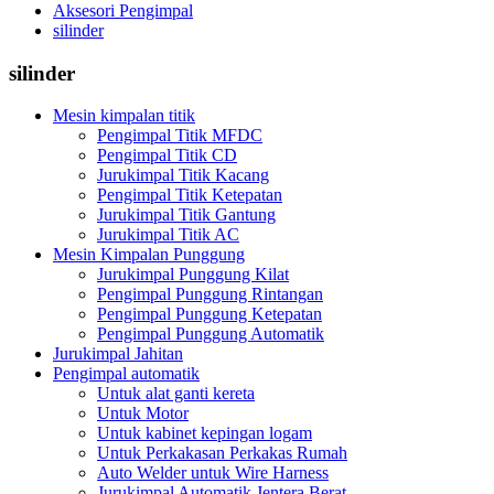
Aksesori Pengimpal
silinder
silinder
Mesin kimpalan titik
Pengimpal Titik MFDC
Pengimpal Titik CD
Jurukimpal Titik Kacang
Pengimpal Titik Ketepatan
Jurukimpal Titik Gantung
Jurukimpal Titik AC
Mesin Kimpalan Punggung
Jurukimpal Punggung Kilat
Pengimpal Punggung Rintangan
Pengimpal Punggung Ketepatan
Pengimpal Punggung Automatik
Jurukimpal Jahitan
Pengimpal automatik
Untuk alat ganti kereta
Untuk Motor
Untuk kabinet kepingan logam
Untuk Perkakasan Perkakas Rumah
Auto Welder untuk Wire Harness
Jurukimpal Automatik Jentera Berat