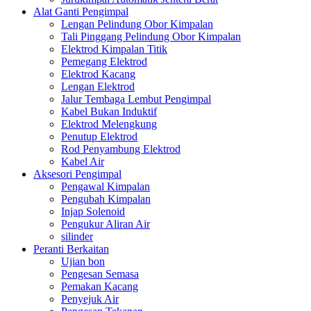
Alat Ganti Pengimpal
Lengan Pelindung Obor Kimpalan
Tali Pinggang Pelindung Obor Kimpalan
Elektrod Kimpalan Titik
Pemegang Elektrod
Elektrod Kacang
Lengan Elektrod
Jalur Tembaga Lembut Pengimpal
Kabel Bukan Induktif
Elektrod Melengkung
Penutup Elektrod
Rod Penyambung Elektrod
Kabel Air
Aksesori Pengimpal
Pengawal Kimpalan
Pengubah Kimpalan
Injap Solenoid
Pengukur Aliran Air
silinder
Peranti Berkaitan
Ujian bon
Pengesan Semasa
Pemakan Kacang
Penyejuk Air