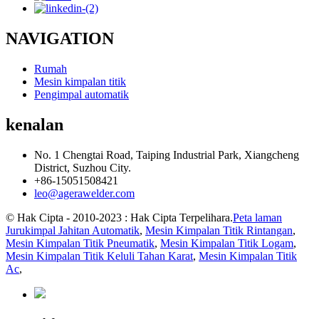
NAVIGATION
Rumah
Mesin kimpalan titik
Pengimpal automatik
kenalan
No. 1 Chengtai Road, Taiping Industrial Park, Xiangcheng
District, Suzhou City.
+86-15051508421
leo@agerawelder.com
© Hak Cipta - 2010-2023 : Hak Cipta Terpelihara.
Peta laman
Jurukimpal Jahitan Automatik
,
Mesin Kimpalan Titik Rintangan
,
Mesin Kimpalan Titik Pneumatik
,
Mesin Kimpalan Titik Logam
,
Mesin Kimpalan Titik Keluli Tahan Karat
,
Mesin Kimpalan Titik
Ac
,