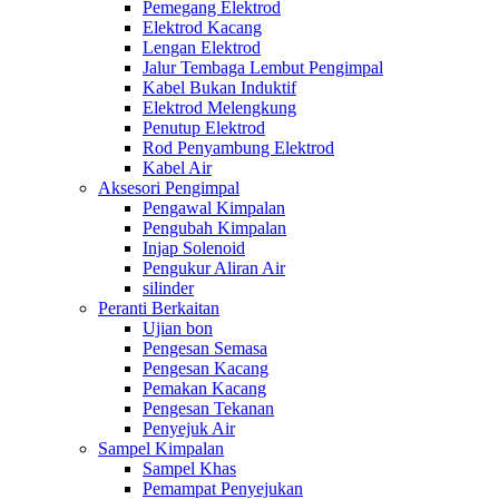
Pemegang Elektrod
Elektrod Kacang
Lengan Elektrod
Jalur Tembaga Lembut Pengimpal
Kabel Bukan Induktif
Elektrod Melengkung
Penutup Elektrod
Rod Penyambung Elektrod
Kabel Air
Aksesori Pengimpal
Pengawal Kimpalan
Pengubah Kimpalan
Injap Solenoid
Pengukur Aliran Air
silinder
Peranti Berkaitan
Ujian bon
Pengesan Semasa
Pengesan Kacang
Pemakan Kacang
Pengesan Tekanan
Penyejuk Air
Sampel Kimpalan
Sampel Khas
Pemampat Penyejukan