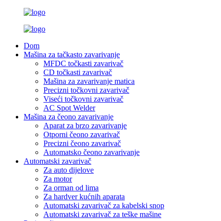
Dom
Mašina za tačkasto zavarivanje
MFDC točkasti zavarivač
CD točkasti zavarivač
Mašina za zavarivanje matica
Precizni točkovni zavarivač
Viseći točkovni zavarivač
AC Spot Welder
Mašina za čeono zavarivanje
Aparat za brzo zavarivanje
Otporni čeono zavarivač
Precizni čeono zavarivač
Automatsko čeono zavarivanje
Automatski zavarivač
Za auto dijelove
Za motor
Za orman od lima
Za hardver kućnih aparata
Automatski zavarivač za kabelski snop
Automatski zavarivač za teške mašine