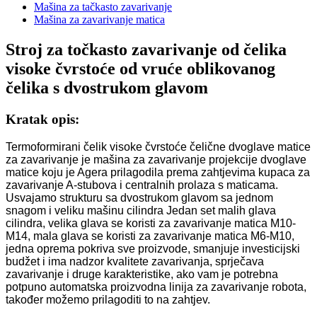
Mašina za tačkasto zavarivanje
Mašina za zavarivanje matica
Stroj za točkasto zavarivanje od čelika
visoke čvrstoće od vruće oblikovanog
čelika s dvostrukom glavom
Kratak opis:
Termoformirani čelik visoke čvrstoće čelične dvoglave matice
za zavarivanje je mašina za zavarivanje projekcije dvoglave
matice koju je Agera prilagodila prema zahtjevima kupaca za
zavarivanje A-stubova i centralnih prolaza s maticama.
Usvajamo strukturu sa dvostrukom glavom sa jednom
snagom i veliku mašinu cilindra Jedan set malih glava
cilindra, velika glava se koristi za zavarivanje matica M10-
M14, mala glava se koristi za zavarivanje matica M6-M10,
jedna oprema pokriva sve proizvode, smanjuje investicijski
budžet i ima nadzor kvalitete zavarivanja, sprječava
zavarivanje i druge karakteristike, ako vam je potrebna
potpuno automatska proizvodna linija za zavarivanje robota,
također možemo prilagoditi to na zahtjev.