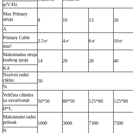
φ/V/Hz
Max Primary
struja
9
10
13
26
A
Primary Cable
2.5㎡
4㎡
6㎡
10㎡
mm²
Maksimalna struja
kratkog spoja
14
20
28
40
KA
Nazivni radni
ciklus
50
%
Veličina cilindra
za zavarivanje
50*50
80*50
125*80
125*80
Ø*L
Maksimalni radni
pritisak
1000
3000
7300
7300
N