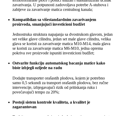
termoformirane ploče i postići snažan i standardiziran učinak
zavarivanja. U potpunosti zadovoljava potrebe A-stubova i
zahtjeve za zavarivanje matica centralnog kanala;
Kompatibilan sa višestandardnim zavarivanjem
proizvoda, smanjujući investicioni budžet
Jednostruka struktura napajanja sa dvostrukom glavom, jedan
set velike glave cilindra, jedan set male glave cilindra, velika
glava se koristi za zavarivanje matica M10-M14, mala glava
se koristi za zavarivanje matica M6-M10, jedna oprema
pokriva sve proizvode ispuniti investicioni budžet;
Ostvarite funkciju automatskog bacanja matice kako
biste izbjegli ozljede na radu
Dodajte transporter orašastih plodova, kojem je potrebno
samo 0,5 sekundi za transport orašastih plodova, bez ručne
intervencije, izbjegavajući rizik od pritiskanja ruku i
povećavajući tempo za 20%;
Postoji sistem kontrole kvaliteta, a kvalitet je
zagarantovan