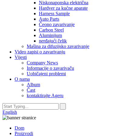
Niskonaponska električna
Hardver za kućne aparate
Harness Sample
Auto Parts
Čeono zavarivanje
Carbon Steel
Aluminijum
nerđajući čelik
Mašina za difuzijsko zavarivanje
Video zapisi o zavarivanju
Vijesti
Company News
Informacije o zavarivaču
Uobičajeni problemi
O nama
Album
Čast
kontaktirajte Ageru
English
Dom
Proizvodi