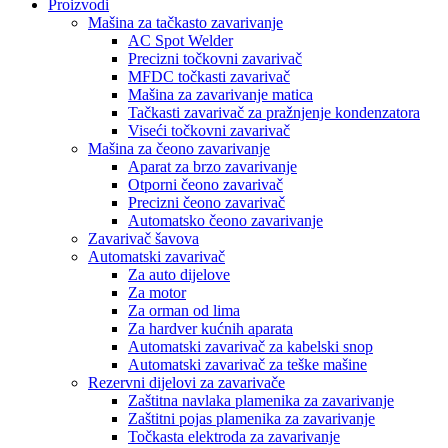
Proizvodi
Mašina za tačkasto zavarivanje
AC Spot Welder
Precizni točkovni zavarivač
MFDC točkasti zavarivač
Mašina za zavarivanje matica
Tačkasti zavarivač za pražnjenje kondenzatora
Viseći točkovni zavarivač
Mašina za čeono zavarivanje
Aparat za brzo zavarivanje
Otporni čeono zavarivač
Precizni čeono zavarivač
Automatsko čeono zavarivanje
Zavarivač šavova
Automatski zavarivač
Za auto dijelove
Za motor
Za orman od lima
Za hardver kućnih aparata
Automatski zavarivač za kabelski snop
Automatski zavarivač za teške mašine
Rezervni dijelovi za zavarivače
Zaštitna navlaka plamenika za zavarivanje
Zaštitni pojas plamenika za zavarivanje
Točkasta elektroda za zavarivanje