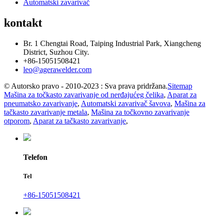
Automatski zavarivač
kontakt
Br. 1 Chengtai Road, Taiping Industrial Park, Xiangcheng
District, Suzhou City.
+86-15051508421
leo@agerawelder.com
© Autorsko pravo - 2010-2023 : Sva prava pridržana.
Sitemap
Mašina za točkasto zavarivanje od nerđajućeg čelika
,
Aparat za
pneumatsko zavarivanje
,
Automatski zavarivač šavova
,
Mašina za
tačkasto zavarivanje metala
,
Mašina za točkovno zavarivanje
otporom
,
Aparat za tačkasto zavarivanje
,
Telefon
Tel
+86-15051508421