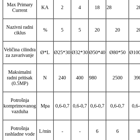
Max Primary
KA
2
4
18
28
2
Current
Nazivni radni
%
5
5
20
20
2
ciklus
Veličina cilindra
Ø*L
Ø25*30
Ø32*30
Ø50*40
Ø80*50
Ø10
za zavarivanje
Maksimalni
radni pritisak
N
240
400
980
2500
39
(0.5MP)
Potrošnja
komprimovanog
Mpa
0,6-0,7
0,6-0,7
0,6-0,7
0,6-0,7
0,6-
vazduha
Potrošnja
L/min
-
-
6
6
8
rashladne vode