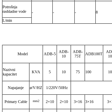
Potrošnja
rashladne vode
-
-
-
8
L/min
ADB-
ADB-
AD
Model
ADB-5
ADB100T
10
75T
10
Nazivni
KVA
5
10
75
100
10
kapacitet
Napajanje
ø/V/HZ
1/220V/50Hz
mm2
Primary Cable
2×10
2×10
3×16
3×16
3×