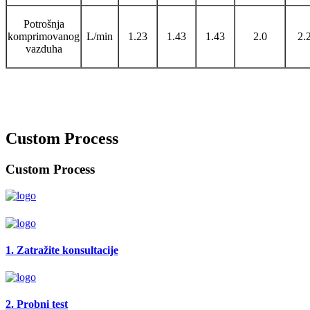
Potrošnja
komprimovanog
L/min
1.23
1.43
1.43
2.0
2.
vazduha
Custom Process
Custom Process
1. Zatražite konsultacije
2. Probni test