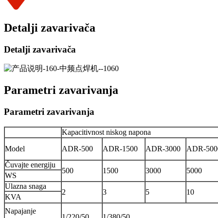
Detalji zavarivača
Detalji zavarivača
Parametri zavarivanja
Parametri zavarivanja
Kapacitivnost niskog napona
Model
ADR-500
ADR-1500
ADR-3000
ADR-500
Čuvajte energiju
500
1500
3000
5000
WS
Ulazna snaga
2
3
5
10
KVA
Napajanje
1/220/50
1/380/50