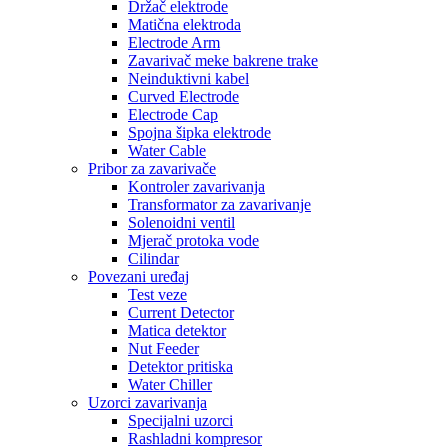
Držač elektrode
Matična elektroda
Electrode Arm
Zavarivač meke bakrene trake
Neinduktivni kabel
Curved Electrode
Electrode Cap
Spojna šipka elektrode
Water Cable
Pribor za zavarivače
Kontroler zavarivanja
Transformator za zavarivanje
Solenoidni ventil
Mjerač protoka vode
Cilindar
Povezani uređaj
Test veze
Current Detector
Matica detektor
Nut Feeder
Detektor pritiska
Water Chiller
Uzorci zavarivanja
Specijalni uzorci
Rashladni kompresor