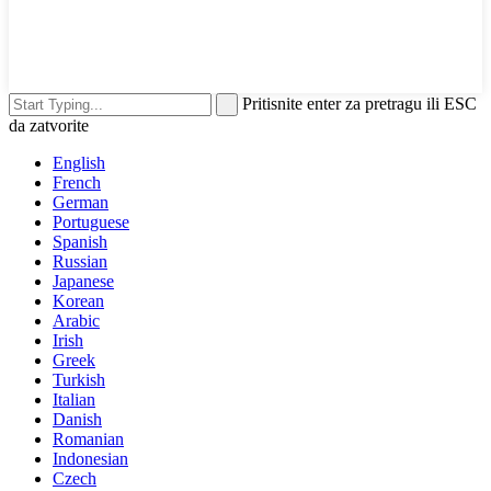
Pritisnite enter za pretragu ili ESC
da zatvorite
English
French
German
Portuguese
Spanish
Russian
Japanese
Korean
Arabic
Irish
Greek
Turkish
Italian
Danish
Romanian
Indonesian
Czech