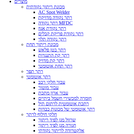
מוצרים
מכונת ריתוך נקודתית
AC Spot Welder
רתך נקודה מדויקת
רתך נקודה MFDC
רתך נקודת אגוז
רתך נקודת פריקת קבלים
רתך נקודה תלוי
מכונת ריתוך תחת
רתך בטן פלאש
רתך קת התנגדות
רתך קת מדויק
רתך תחת אוטומטי
רתך תפר
רתך אוטומטי
עבור חלקי רכב
עבור מוטור
עבור ארון מתכת
חומרה למכשירי חשמל ביתיים
רתכת אוטומטית לרתום תיל
רתך אוטומטי של מכונות כבדות
חלקי חילוף לרתך
שרוול מגן לפיד ריתוך
חגורה מגן לפיד ריתוך
אלקטרודה לריתוך נקודתי