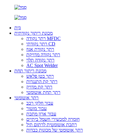
בַּיִת
מכונת ריתוך נקודתית
רתך נקודה MFDC
רתך נקודתי CD
רתך נקודת אגוז
רתך נקודה מדויקת
רתך נקודה תלוי
AC Spot Welder
מכונת ריתוך תחת
רתך בטן פלאש
רתך קת התנגדות
רתך קת מדויק
רתך תחת אוטומטי
רתך אוטומטי
עבור חלקי רכב
עבור מוטור
עבור ארון מתכת
חומרה למכשירי חשמל ביתיים
רתכת אוטומטית לרתום תיל
רתך אוטומטי של מכונות כבדות