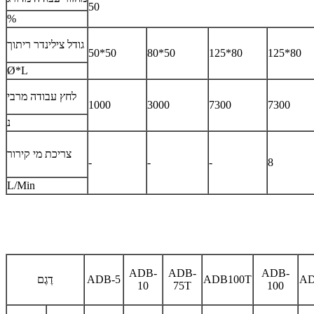
50
%
גודל צילינדר ריתוך
50*50
80*50
125*80
125*80
Ø*L
לחץ עבודה מרבי
1000
3000
7300
7300
נ
צריכת מי קירור
-
-
-
8
L/Min
ADB-
ADB-
ADB-
AD
ADB100T
ADB-5
דֶגֶם
10
75T
100