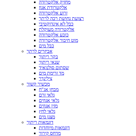
מחזיק אלקטרודה
אלקטרודת אגוז
זרוע אלקטרודה
רצועת נחושת רכה לרתך
כבל לא אינדוקטיבי
אלקטרודה מעוקלת
כובע אלקטרודה
מוט חיבור אלקטרודה
כבל מים
אביזרים לרתך
בקר ריתוך
שנאי ריתוך
שסתום סולנואיד
מד זרימת מים
צִילִינדֶר
מכשיר קשור
מבחן אג"ח
גלאי זרם
גלאי אגוזים
מזין אגוזים
גלאי לחץ
מצנן מים
דוגמאות ריתוך
דוגמאות מיוחדות
מדחס קירור