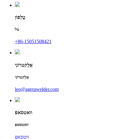
טֵלֵפוֹן
טל
+86-15051508421
אֶלֶקטרוֹנִי
אֶלֶקטרוֹנִי
leo@agerawelder.com
וואטסאפ
וואטסאפ
ווטסאפ