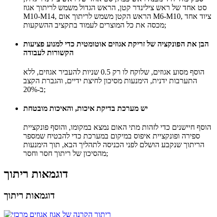
סט אחד של ראש צילינדר קטן, הראש הגדול משמש לריתוך אגוז
M10-M14, הראש הקטן משמש לריתוך אום M6-M10, ציוד אחד
מכסה את כל המוצרים לעמוד בתקציב ההשקעות;
הבן את הפונקציה של זריקת אגוזים אוטומטית כדי למנוע פציעות
הקשורות לעבודה
הוסף מסוע אגוזים, שלוקח לו רק 0.5 שניות להעביר אגוזים, ללא
התערבות ידנית, הימנעות מסיכון לחיצת ידיים, והגברת הקצב
ב-20%;
יש מערכת בדיקת איכות, והאיכות מובטחת
הוסף חיישנים כדי לזהות מתי האום נמצא במקומו, והוסף פונקציית
ספירה ופונקציית איפוס במיקום במערכת כדי להבטיח שמספר
הריתוך שנקבע הושלם לפני הכניסה לתהליך הבא, תוך הימנעות
מהסיכון של ריתוך חסר וחסר;
דוגמאות ריתוך
דוגמאות ריתוך