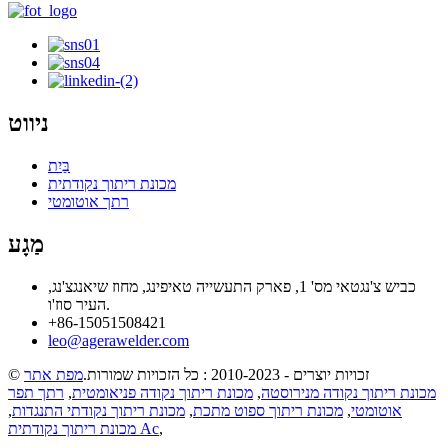
ניווט
בַּיִת
מכונת ריתוך נקודתית
רתך אוטומטי
מַגָע
כביש צ'נגטאי מס' 1, פארק התעשייה טאיפינג, מחוז שיאנגצ'נג,
העיר סוז'ו.
+86-15051508421
leo@agerawelder.com
© זכויות יוצרים - 2010-2023 : כל הזכויות שמורות.
מפת אתר
מכונת ריתוך נקודה מנירוסטה
,
מכונת ריתוך נקודה פניאומטית
,
רתך תפר
אוטומטי
,
מכונת ריתוך ספוט מתכת
,
מכונת ריתוך נקודתי התנגדות
,
,
מכונת ריתוך נקודתית Ac