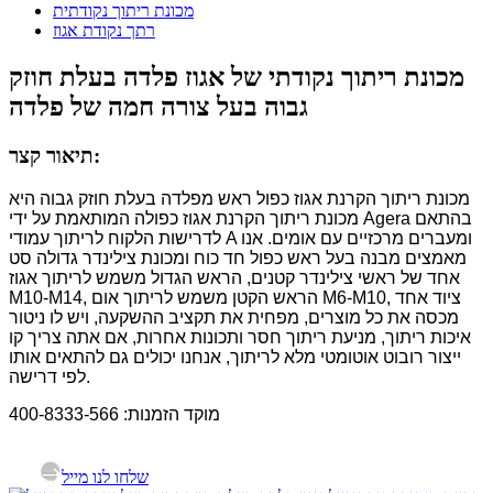
מכונת ריתוך נקודתית
רתך נקודת אגוז
מכונת ריתוך נקודתי של אגוז פלדה בעלת חוזק
גבוה בעל צורה חמה של פלדה
תיאור קצר:
מכונת ריתוך הקרנת אגוז כפול ראש מפלדה בעלת חוזק גבוה היא
מכונת ריתוך הקרנת אגוז כפולה המותאמת על ידי Agera בהתאם
לדרישות הלקוח לריתוך עמודי A ומעברים מרכזיים עם אומים. אנו
מאמצים מבנה בעל ראש כפול חד כוח ומכונת צילינדר גדולה סט
אחד של ראשי צילינדר קטנים, הראש הגדול משמש לריתוך אגוז
M10-M14, הראש הקטן משמש לריתוך אום M6-M10, ציוד אחד
מכסה את כל מוצרים, מפחית את תקציב ההשקעה, ויש לו ניטור
איכות ריתוך, מניעת ריתוך חסר ותכונות אחרות, אם אתה צריך קו
ייצור רובוט אוטומטי מלא לריתוך, אנחנו יכולים גם להתאים אותו
לפי דרישה.
מוקד הזמנות: 400-8333-566
שלחו לנו מייל