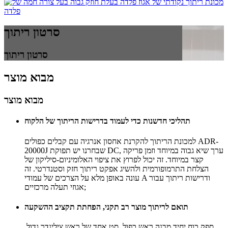
סרטון ריתוך
סרטון ריתוך
מבוא מוצר
מבוא מוצר
תהליכי חדשנות כדי לעמוד בדרישות הריתוך של הלקוח
למכונת הריתוך להקרנת אחסון אנרגיה עם קבלים כפולים ADR-
20000J שבחרנו יש תפוקת DC, ערך שיא גבוה במיוחד וזמן פריקה
קצר במיוחד. זה יכול לפרוץ את ציפוי האלומיניום-סיליקון של
הצלחת התרמופורמית ולהשיג אפקט ריתוך חזק וסטנדרטי. זה
עונה באופן מלא על הצרכים של עמודי A ודרישות ריתוך עבור
אגוזי תעלה מרכזיים;
תואם לריתוך מוצר רב תקני, הפחתת תקציב ההשקעה
ספק כוח יחיד מבנה ראש כפול, סט אחד של ראש צילינדר גדול,