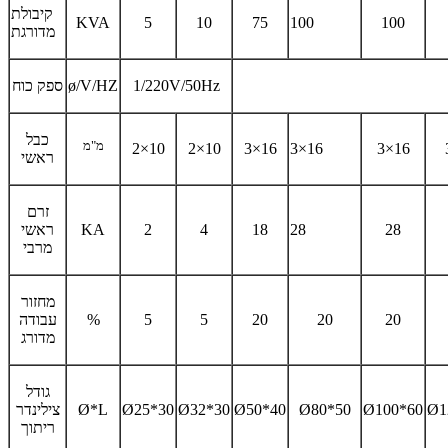
קיבולת
KVA
5
10
75
100
100
מדורגת
1/220V/50Hz
ø/V/HZ
ספק כוח
כבל
מ"מ
2×10
2×10
3×16
3×16
3×16
ראשי
זרם
28
28
18
4
2
KA
ראשי
מרבי
מחזור
20
20
20
5
5
%
עבודה
מדורג
גודל
Ø1
Ø100*60
Ø80*50
Ø50*40
Ø32*30
Ø25*30
Ø*L
צילינדר
ריתוך