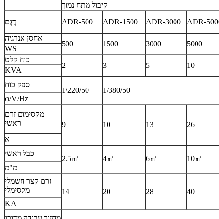
קיבול מתח נמוך
ADR-500
ADR-3000
ADR-1500
ADR-500
דֶגֶם
אחסן אנרגיה
500
1500
3000
5000
WS
כוח קלט
2
3
5
10
KVA
ספק כוח
1/220/50
1/380/50
φ/V/Hz
מקסימום זרם
ראשי
9
10
13
26
א
כבל ראשי
2.5㎡
4㎡
6㎡
10㎡
מ"מ
זרם קצר חשמלי
מקסימלי
14
20
28
40
KA
מחזור עבודה מדורג