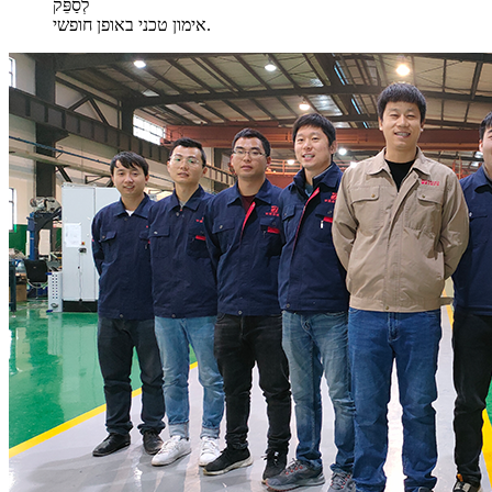
לְסַפֵּק
אימון טכני באופן חופשי.