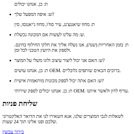
ת: כן, אנחנו יכולים
ש: איפה המפעל שלך?
ת: מחוז שיאנגצ'נג, עיר סוז'ו, מחוז ג'יאנגסו, סין
ש: מה עלינו לעשות אם המכונה נכשלת.
ת: בזמן האחריות (שנה), אנו נשלח אליך את חלקי החילוף בחינם.
ולספק את היועץ הטכני לכל זמן.
ש: האם אני יכול ליצור עיצוב ולוגו משלי על המוצר?
ת: כן, אנחנו עושים OEM. ברוכים הבאים שותפים גלובליים.
ש: האם אתה יכול לספק מכונות מותאמות אישית?
ת: כן. אנחנו יכולים לספק שירותי OEM. עדיף לדון ולאשר איתנו.
שליחת פניות
לשאלות לגבי המוצרים שלנו, אנא השאירו לנו את הדואר האלקטרוני
שלכם ופנו אלינו תוך 24 שעות.
בירור עכשיו