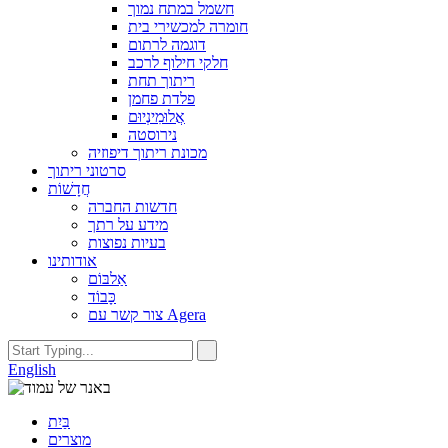
חשמל במתח נמוך
חומרה למכשירי בית
דוגמה לרתום
חלקי חילוף לרכב
ריתוך תחת
פלדת פחמן
אֲלוּמִינְיוּם
נירוסטה
מכונת ריתוך דיפוזיה
סרטוני ריתוך
חֲדָשׁוֹת
חדשות החברה
מידע על רתך
בעיות נפוצות
אודותינו
אַלבּוֹם
כָּבוֹד
צור קשר עם Agera
English
בַּיִת
מוצרים