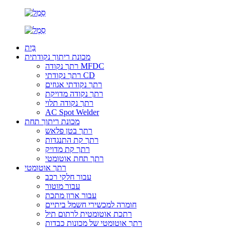
בַּיִת
מכונת ריתוך נקודתית
רתך נקודה MFDC
רתך נקודתי CD
רתך נקודתי אגוזים
רתך נקודה מדויקת
רתך נקודה תלוי
AC Spot Welder
מכונת ריתוך תחת
רתך בטן פלאש
רתך קת התנגדות
רתך קת מדויק
רתך תחת אוטומטי
רתך אוטומטי
עבור חלקי רכב
עבור מוטור
עבור ארון מתכת
חומרה למכשירי חשמל ביתיים
רתכת אוטומטית לרתום תיל
רתך אוטומטי של מכונות כבדות