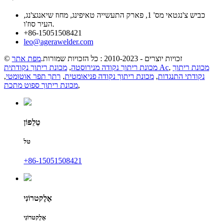
כביש צ'נגטאי מס' 1, פארק התעשייה טאיפינג, מחוז שיאנגצ'נג,
העיר סוז'ו.
+86-15051508421
leo@agerawelder.com
© זכויות יוצרים - 2010-2023 : כל הזכויות שמורות.
מפת אתר
מכונת ריתוך
,
מכונת ריתוך נקודתית Ac
מכונת ריתוך נקודה מנירוסטה
,
נקודתי התנגדות
,
מכונת ריתוך נקודה פניאומטית
,
רתך תפר אוטומטי
,
,
מכונת ריתוך ספוט מתכת
טֵלֵפוֹן
טל
+86-15051508421
אֶלֶקטרוֹנִי
אֶלֶקטרוֹנִי