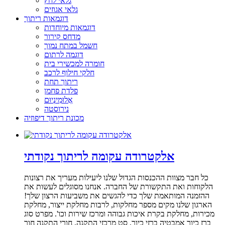
גלאי לחץ
גלאי אגוזים
דוגמאות ריתוך
דוגמאות מיוחדות
מדחס קירור
חשמל במתח נמוך
דוגמה לרתום
חומרה למכשירי בית
חלקי חילוף לרכב
ריתוך תחת
פלדת פחמן
אֲלוּמִינְיוּם
נירוסטה
מכונת ריתוך דיפוזיה
אלקטרודה עקומה לריתוך נקודתי
כל חבר מצוות ההכנסות הגדול שלנו ליעילות מעריך את רצונות
הלקוחות ואת התקשורת של החברה. אנחנו מסוגלים לעשות את
ההזמנה המותאמת שלך כדי להגשים את משביעות הרצון שלך!
הארגון שלנו מקים מספר מחלקות, לרבות מחלקת ייצור, מחלקת
מכירות, מחלקת בקרת איכות גבוהה ומרכז שירות וכו'. מפרט סוג
ברז כיור אמבטיה ברזי כיור, סט מרכזי התקנה, חורי התקנה חור