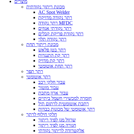
מוצרים
מכונת ריתוך נקודתית
AC Spot Welder
רתך נקודה מדויקת
רתך נקודה MFDC
רתך נקודתי אגוזים
רתך נקודת פריקת קבלים
רתך נקודה תלוי
מכונת ריתוך תחת
רתך בטן פלאש
רתך קת התנגדות
רתך קת מדויק
רתך תחת אוטומטי
רתך תפר
רתך אוטומטי
עבור חלקי רכב
עבור מוטור
עבור ארון מתכת
חומרה למכשירי חשמל ביתיים
רתכת אוטומטית לרתום תיל
רתך אוטומטי של מכונות כבדות
חלקי חילוף לרתך
שרוול מגן לפיד ריתוך
חגורה מגן לפיד ריתוך
אלקטרודה לריתוך נקודתי