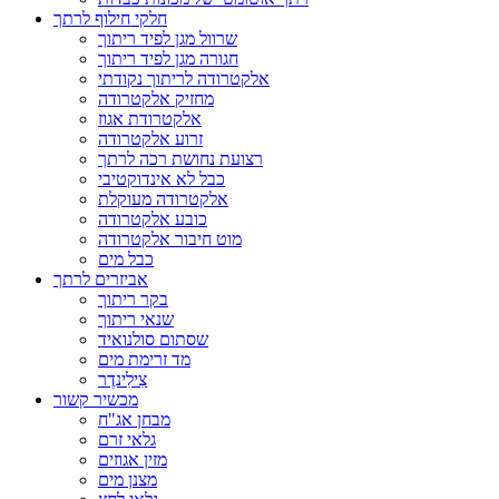
חלקי חילוף לרתך
שרוול מגן לפיד ריתוך
חגורה מגן לפיד ריתוך
אלקטרודה לריתוך נקודתי
מחזיק אלקטרודה
אלקטרודת אגוז
זרוע אלקטרודה
רצועת נחושת רכה לרתך
כבל לא אינדוקטיבי
אלקטרודה מעוקלת
כובע אלקטרודה
מוט חיבור אלקטרודה
כבל מים
אביזרים לרתך
בקר ריתוך
שנאי ריתוך
שסתום סולנואיד
מד זרימת מים
צִילִינדֶר
מכשיר קשור
מבחן אג"ח
גלאי זרם
מזין אגוזים
מצנן מים