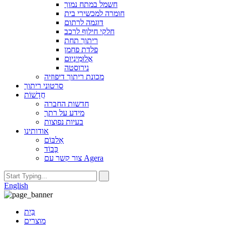
חשמל במתח נמוך
חומרה למכשירי בית
דוגמה לרתום
חלקי חילוף לרכב
ריתוך תחת
פלדת פחמן
אֲלוּמִינְיוּם
נירוסטה
מכונת ריתוך דיפוזיה
סרטוני ריתוך
חֲדָשׁוֹת
חדשות החברה
מידע על רתך
בעיות נפוצות
אודותינו
אַלבּוֹם
כָּבוֹד
צור קשר עם Agera
English
בַּיִת
מוצרים