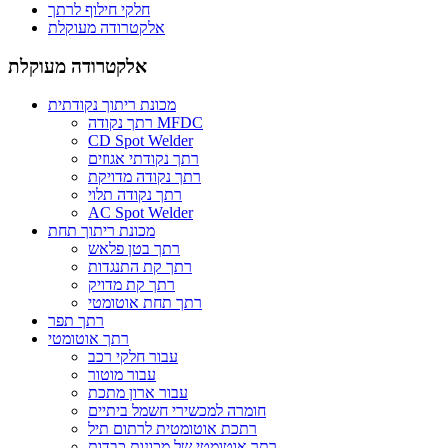
חלקי חילוף לרתך
אלקטרודה מעוקלת
אלקטרודה מעוקלת
מכונת ריתוך נקודתית
רתך נקודה MFDC
CD Spot Welder
רתך נקודתי אגוזים
רתך נקודה מדויקת
רתך נקודה תלוי
AC Spot Welder
מכונת ריתוך תחת
רתך בטן פלאש
רתך קת התנגדות
רתך קת מדויק
רתך תחת אוטומטי
רתך תפר
רתך אוטומטי
עבור חלקי רכב
עבור מוטור
עבור ארון מתכת
חומרה למכשירי חשמל ביתיים
רתכת אוטומטית לרתום תיל
רתך אוטומטי של מכונות כבדות