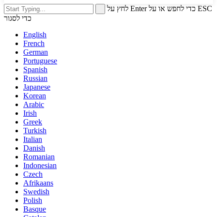
לחץ על Enter כדי לחפש או על ESC
כדי לסגור
English
French
German
Portuguese
Spanish
Russian
Japanese
Korean
Arabic
Irish
Greek
Turkish
Italian
Danish
Romanian
Indonesian
Czech
Afrikaans
Swedish
Polish
Basque