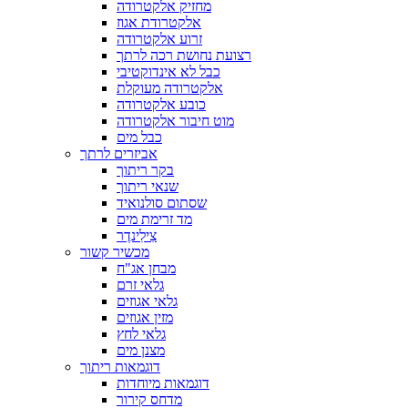
מחזיק אלקטרודה
אלקטרודת אגוז
זרוע אלקטרודה
רצועת נחושת רכה לרתך
כבל לא אינדוקטיבי
אלקטרודה מעוקלת
כובע אלקטרודה
מוט חיבור אלקטרודה
כבל מים
אביזרים לרתך
בקר ריתוך
שנאי ריתוך
שסתום סולנואיד
מד זרימת מים
צִילִינדֶר
מכשיר קשור
מבחן אג"ח
גלאי זרם
גלאי אגוזים
מזין אגוזים
גלאי לחץ
מצנן מים
דוגמאות ריתוך
דוגמאות מיוחדות
מדחס קירור