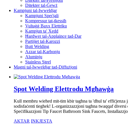
Ditekter tal-Pressjoni
Ditekter tal-Ġewż
Kampjuni tal-Iwweldjar
Kampjuni Speċjali
Kompressur tat-tkessiħ
Vultaġġ Baxx Elettriku
Kampjun ta' Xedd
Ħardwer tal-Applaince tad-Dar
Partijiet tal-Karozzi
Butt Welding
Azzar tal-Karbonju
Aluminju
Stainless Steel
Magni tal-Iwweldjar tad-Diffużjoni
Spot Welding Elettrodu Mgħawġa
Kull membru wieħed mit-tim kbir tagħna ta 'dħul ta' effiċjenza
sodisfaċenti tiegħek! L-organizzazzjoni tagħna twaqqaf diversi di
Speċifikazzjoni Tip Faucet Bathroom Sink Faucets, Installazzjon
AKTAR
INKJESTA