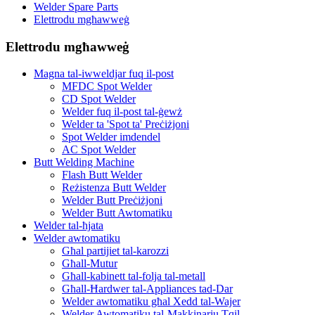
Welder Spare Parts
Elettrodu mgħawweġ
Elettrodu mgħawweġ
Magna tal-iwweldjar fuq il-post
MFDC Spot Welder
CD Spot Welder
Welder fuq il-post tal-ġewż
Welder ta 'Spot ta' Preċiżjoni
Spot Welder imdendel
AC Spot Welder
Butt Welding Machine
Flash Butt Welder
Reżistenza Butt Welder
Welder Butt Preċiżjoni
Welder Butt Awtomatiku
Welder tal-ħjata
Welder awtomatiku
Għal partijiet tal-karozzi
Għall-Mutur
Għall-kabinett tal-folja tal-metall
Għall-Ħardwer tal-Appliances tad-Dar
Welder awtomatiku għal Xedd tal-Wajer
Welder Awtomatiku tal-Makkinarju Tqil