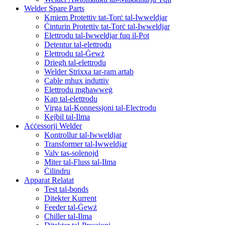
Welder Spare Parts
Kmiem Protettiv tat-Torċ tal-Iwweldjar
Ċinturin Protettiv tat-Torċ tal-Iwweldjar
Elettrodu tal-Iwweldjar fuq il-Pot
Detentur tal-elettrodu
Elettrodu tal-Ġewż
Driegħ tal-elettrodu
Welder Strixxa tar-ram artab
Cable mhux induttiv
Elettrodu mgħawweġ
Kap tal-elettrodu
Virga tal-Konnessjoni tal-Electrodu
Kejbil tal-Ilma
Aċċessorji Welder
Kontrollur tal-Iwweldjar
Transformer tal-Iwweldjar
Valv tas-solenojd
Miter tal-Fluss tal-Ilma
Ċilindru
Apparat Relatat
Test tal-bonds
Ditekter Kurrent
Feeder tal-Ġewż
Chiller tal-Ilma