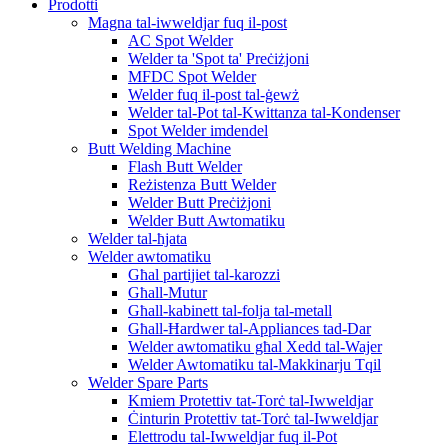
Prodotti
Magna tal-iwweldjar fuq il-post
AC Spot Welder
Welder ta 'Spot ta' Preċiżjoni
MFDC Spot Welder
Welder fuq il-post tal-ġewż
Welder tal-Pot tal-Kwittanza tal-Kondenser
Spot Welder imdendel
Butt Welding Machine
Flash Butt Welder
Reżistenza Butt Welder
Welder Butt Preċiżjoni
Welder Butt Awtomatiku
Welder tal-ħjata
Welder awtomatiku
Għal partijiet tal-karozzi
Għall-Mutur
Għall-kabinett tal-folja tal-metall
Għall-Ħardwer tal-Appliances tad-Dar
Welder awtomatiku għal Xedd tal-Wajer
Welder Awtomatiku tal-Makkinarju Tqil
Welder Spare Parts
Kmiem Protettiv tat-Torċ tal-Iwweldjar
Ċinturin Protettiv tat-Torċ tal-Iwweldjar
Elettrodu tal-Iwweldjar fuq il-Pot