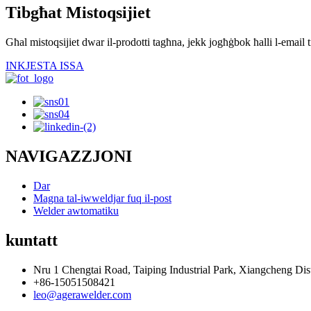
Tibgħat Mistoqsijiet
Għal mistoqsijiet dwar il-prodotti tagħna, jekk jogħġbok ħalli l-email t
INKJESTA ISSA
NAVIGAZZJONI
Dar
Magna tal-iwweldjar fuq il-post
Welder awtomatiku
kuntatt
Nru 1 Chengtai Road, Taiping Industrial Park, Xiangcheng Dist
+86-15051508421
leo@agerawelder.com