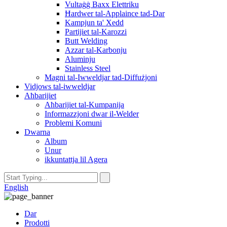
Vultaġġ Baxx Elettriku
Ħardwer tal-Applaince tad-Dar
Kampjun ta' Xedd
Partijiet tal-Karozzi
Butt Welding
Azzar tal-Karbonju
Aluminju
Stainless Steel
Magni tal-Iwweldjar tad-Diffużjoni
Vidjows tal-iwweldjar
Aħbarijiet
Aħbarijiet tal-Kumpanija
Informazzjoni dwar il-Welder
Problemi Komuni
Dwarna
Album
Unur
ikkuntattja lil Agera
English
Dar
Prodotti