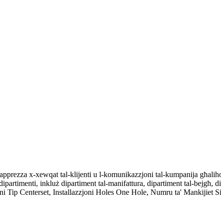
 japprezza x-xewqat tal-klijenti u l-komunikazzjoni tal-kumpanija għal
partimenti, inkluż dipartiment tal-manifattura, dipartiment tal-bejgħ, dip
i Tip Centerset, Installazzjoni Holes One Hole, Numru ta' Mankijiet Si