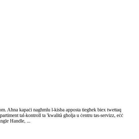
ihom. Aħna kapaċi nagħmlu l-kisba apposta tiegħek biex twettaq
artiment tal-kontroll ta 'kwalità għolja u ċentru tas-servizz, eċċ
ngle Handle, ...