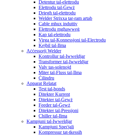
Detentur tal-elettrodu
Elettrodu tal-Ġewż
Driegħ tal-elettrodu
Welder Strixxa tar-ram artab
Cable mhux induttiv
Elettrodu mgħawweġ
Kap tal-elettrodu
Virga tal-Konnessjoni tal-Electrodu
Kejbil tal-Ilma
Aċċessorji Welder
Kontrollur tal-Iwweldjar
Transformer tal-Iwweldjar
Valv tas-solenojd
Miter tal-Fluss tal-Ilma
Ċilindru
Apparat Relatat
Test tal-bonds
Ditekter Kurrent
Ditekter tal-Ġewż
Feeder tal-Ġewż
Ditekter tal-Pressjoni
Chiller tal-Ilma
Kampjuni tal-Iwweldjar
Kampjuni Speċjali
Kompressur tat-tkessiħ