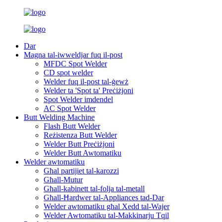
Dar
Magna tal-iwweldjar fuq il-post
MFDC Spot Welder
CD spot welder
Welder fuq il-post tal-ġewż
Welder ta 'Spot ta' Preċiżjoni
Spot Welder imdendel
AC Spot Welder
Butt Welding Machine
Flash Butt Welder
Reżistenza Butt Welder
Welder Butt Preċiżjoni
Welder Butt Awtomatiku
Welder awtomatiku
Għal partijiet tal-karozzi
Għall-Mutur
Għall-kabinett tal-folja tal-metall
Għall-Ħardwer tal-Appliances tad-Dar
Welder awtomatiku għal Xedd tal-Wajer
Welder Awtomatiku tal-Makkinarju Tqil