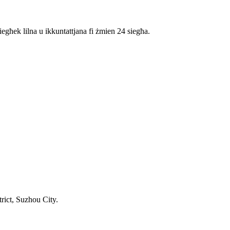
iegħek lilna u ikkuntattjana fi żmien 24 siegħa.
rict, Suzhou City.