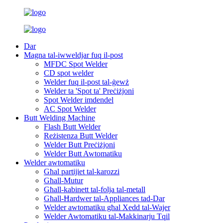
Dar
Magna tal-iwweldjar fuq il-post
MFDC Spot Welder
CD spot welder
Welder fuq il-post tal-ġewż
Welder ta 'Spot ta' Preċiżjoni
Spot Welder imdendel
AC Spot Welder
Butt Welding Machine
Flash Butt Welder
Reżistenza Butt Welder
Welder Butt Preċiżjoni
Welder Butt Awtomatiku
Welder awtomatiku
Għal partijiet tal-karozzi
Għall-Mutur
Għall-kabinett tal-folja tal-metall
Għall-Ħardwer tal-Appliances tad-Dar
Welder awtomatiku għal Xedd tal-Wajer
Welder Awtomatiku tal-Makkinarju Tqil