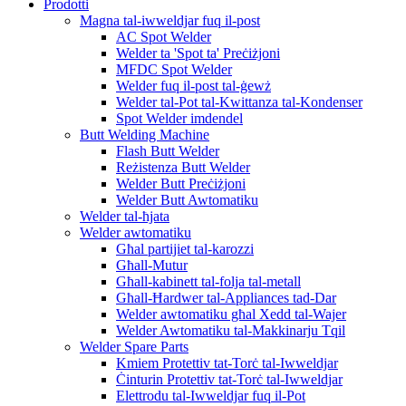
Prodotti
Magna tal-iwweldjar fuq il-post
AC Spot Welder
Welder ta 'Spot ta' Preċiżjoni
MFDC Spot Welder
Welder fuq il-post tal-ġewż
Welder tal-Pot tal-Kwittanza tal-Kondenser
Spot Welder imdendel
Butt Welding Machine
Flash Butt Welder
Reżistenza Butt Welder
Welder Butt Preċiżjoni
Welder Butt Awtomatiku
Welder tal-ħjata
Welder awtomatiku
Għal partijiet tal-karozzi
Għall-Mutur
Għall-kabinett tal-folja tal-metall
Għall-Ħardwer tal-Appliances tad-Dar
Welder awtomatiku għal Xedd tal-Wajer
Welder Awtomatiku tal-Makkinarju Tqil
Welder Spare Parts
Kmiem Protettiv tat-Torċ tal-Iwweldjar
Ċinturin Protettiv tat-Torċ tal-Iwweldjar
Elettrodu tal-Iwweldjar fuq il-Pot