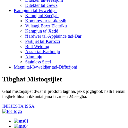
Ditekter tal-Pressjoni
Ditekter tal-Ġewż
Kampjuni tal-Iwweldjar
Kampjuni Speċjali
Kompressur tat-tkessiħ
Vultaġġ Baxx Elettriku
Kampjun ta' Xedd
Ħardwer tal-Applaince tad-Dar
Partijiet tal-Karozzi
Butt Welding
Azzar tal-Karbonju
Aluminju
Stainless Steel
Magni tal-Iwweldjar tad-Diffużjoni
Tibgħat Mistoqsijiet
Għal mistoqsijiet dwar il-prodotti tagħna, jekk jogħġbok ħalli l-email
tiegħek lilna u ikkuntattjana fi żmien 24 siegħa.
INKJESTA ISSA