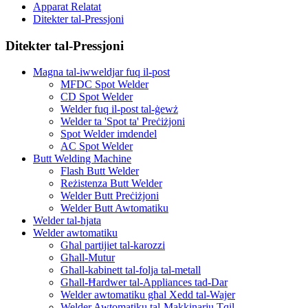
Apparat Relatat
Ditekter tal-Pressjoni
Ditekter tal-Pressjoni
Magna tal-iwweldjar fuq il-post
MFDC Spot Welder
CD Spot Welder
Welder fuq il-post tal-ġewż
Welder ta 'Spot ta' Preċiżjoni
Spot Welder imdendel
AC Spot Welder
Butt Welding Machine
Flash Butt Welder
Reżistenza Butt Welder
Welder Butt Preċiżjoni
Welder Butt Awtomatiku
Welder tal-ħjata
Welder awtomatiku
Għal partijiet tal-karozzi
Għall-Mutur
Għall-kabinett tal-folja tal-metall
Għall-Ħardwer tal-Appliances tad-Dar
Welder awtomatiku għal Xedd tal-Wajer
Welder Awtomatiku tal-Makkinarju Tqil