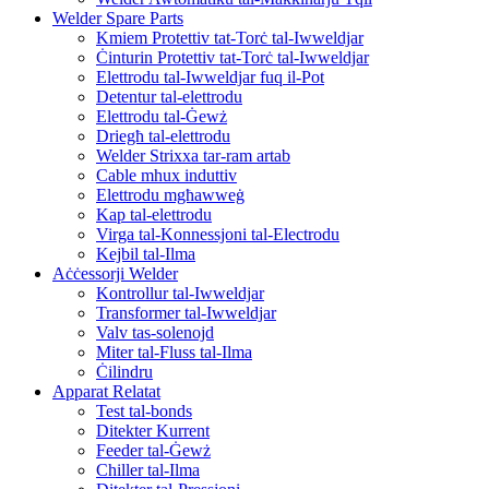
Welder Spare Parts
Kmiem Protettiv tat-Torċ tal-Iwweldjar
Ċinturin Protettiv tat-Torċ tal-Iwweldjar
Elettrodu tal-Iwweldjar fuq il-Pot
Detentur tal-elettrodu
Elettrodu tal-Ġewż
Driegħ tal-elettrodu
Welder Strixxa tar-ram artab
Cable mhux induttiv
Elettrodu mgħawweġ
Kap tal-elettrodu
Virga tal-Konnessjoni tal-Electrodu
Kejbil tal-Ilma
Aċċessorji Welder
Kontrollur tal-Iwweldjar
Transformer tal-Iwweldjar
Valv tas-solenojd
Miter tal-Fluss tal-Ilma
Ċilindru
Apparat Relatat
Test tal-bonds
Ditekter Kurrent
Feeder tal-Ġewż
Chiller tal-Ilma