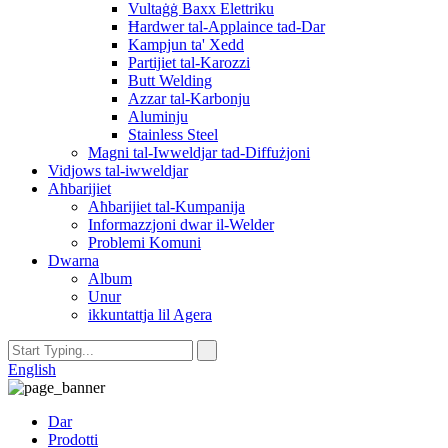
Vultaġġ Baxx Elettriku
Ħardwer tal-Applaince tad-Dar
Kampjun ta' Xedd
Partijiet tal-Karozzi
Butt Welding
Azzar tal-Karbonju
Aluminju
Stainless Steel
Magni tal-Iwweldjar tad-Diffużjoni
Vidjows tal-iwweldjar
Aħbarijiet
Aħbarijiet tal-Kumpanija
Informazzjoni dwar il-Welder
Problemi Komuni
Dwarna
Album
Unur
ikkuntattja lil Agera
English
Dar
Prodotti