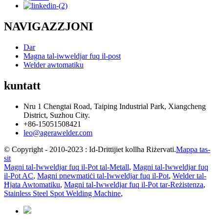
NAVIGAZZJONI
Dar
Magna tal-iwweldjar fuq il-post
Welder awtomatiku
kuntatt
Nru 1 Chengtai Road, Taiping Industrial Park, Xiangcheng
District, Suzhou City.
+86-15051508421
leo@agerawelder.com
© Copyright - 2010-2023 : Id-Drittijiet kollha Riżervati.
Mappa tas-
sit
Magni tal-Iwweldjar fuq il-Pot tal-Metall
,
Magni tal-Iwweldjar fuq
il-Pot AC
,
Magni pnewmatiċi tal-Iwweldjar fuq il-Pot
,
Welder tal-
Ħjata Awtomatiku
,
Magni tal-Iwweldjar fuq il-Pot tar-Reżistenza
,
Stainless Steel Spot Welding Machine
,