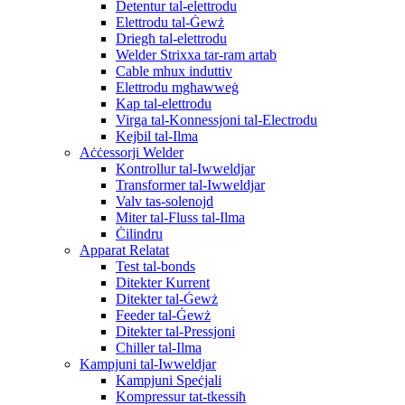
Detentur tal-elettrodu
Elettrodu tal-Ġewż
Driegħ tal-elettrodu
Welder Strixxa tar-ram artab
Cable mhux induttiv
Elettrodu mgħawweġ
Kap tal-elettrodu
Virga tal-Konnessjoni tal-Electrodu
Kejbil tal-Ilma
Aċċessorji Welder
Kontrollur tal-Iwweldjar
Transformer tal-Iwweldjar
Valv tas-solenojd
Miter tal-Fluss tal-Ilma
Ċilindru
Apparat Relatat
Test tal-bonds
Ditekter Kurrent
Ditekter tal-Ġewż
Feeder tal-Ġewż
Ditekter tal-Pressjoni
Chiller tal-Ilma
Kampjuni tal-Iwweldjar
Kampjuni Speċjali
Kompressur tat-tkessiħ