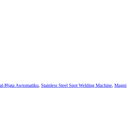
tal-Ħjata Awtomatiku
,
Stainless Steel Spot Welding Machine
,
Magni