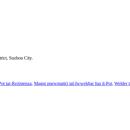
rict, Suzhou City.
Pot tar-Reżistenza
,
Magni pnewmatiċi tal-Iwweldjar fuq il-Pot
,
Welder 