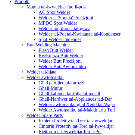
Prodotti
Magna tal-iwweldjar fuq il-post
AC Spot Welder
Welder ta 'Spot ta' Preċiżjoni
MFDC Spot Welder
Welder fuq il-post tal-ġewż
Welder tal-Pot tal-Kwittanza tal-Kondenser
Spot Welder imdendel
Butt Welding Machine
Flash Butt Welder
Reżistenza Butt Welder
Welder Butt Preċiżjoni
Welder Butt Awtomatiku
Welder tal-ħjata
Welder awtomatiku
Għal partijiet tal-karozzi
Għall-Mutur
Għall-kabinett tal-folja tal-metall
Għall-Ħardwer tal-Appliances tad-Dar
Welder awtomatiku għal Xedd tal-Wajer
Welder Awtomatiku tal-Makkinarju Tqil
Welder Spare Parts
Kmiem Protettiv tat-Torċ tal-Iwweldjar
Ċinturin Protettiv tat-Torċ tal-Iwweldjar
Elettrodu tal-Iwweldjar fuq il-Pot