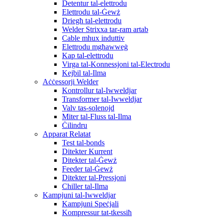
Detentur tal-elettrodu
Elettrodu tal-Ġewż
Driegħ tal-elettrodu
Welder Strixxa tar-ram artab
Cable mhux induttiv
Elettrodu mgħawweġ
Kap tal-elettrodu
Virga tal-Konnessjoni tal-Electrodu
Kejbil tal-Ilma
Aċċessorji Welder
Kontrollur tal-Iwweldjar
Transformer tal-Iwweldjar
Valv tas-solenojd
Miter tal-Fluss tal-Ilma
Ċilindru
Apparat Relatat
Test tal-bonds
Ditekter Kurrent
Ditekter tal-Ġewż
Feeder tal-Ġewż
Ditekter tal-Pressjoni
Chiller tal-Ilma
Kampjuni tal-Iwweldjar
Kampjuni Speċjali
Kompressur tat-tkessiħ