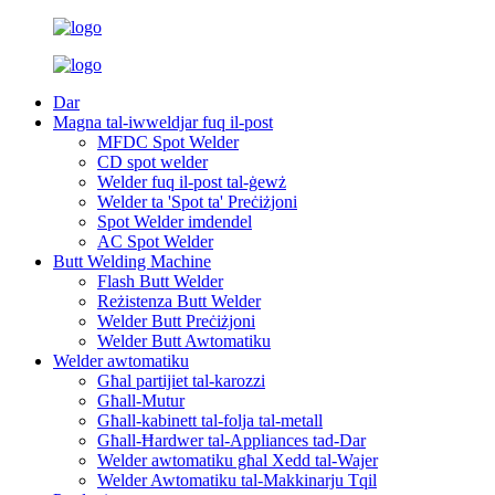
Dar
Magna tal-iwweldjar fuq il-post
MFDC Spot Welder
CD spot welder
Welder fuq il-post tal-ġewż
Welder ta 'Spot ta' Preċiżjoni
Spot Welder imdendel
AC Spot Welder
Butt Welding Machine
Flash Butt Welder
Reżistenza Butt Welder
Welder Butt Preċiżjoni
Welder Butt Awtomatiku
Welder awtomatiku
Għal partijiet tal-karozzi
Għall-Mutur
Għall-kabinett tal-folja tal-metall
Għall-Ħardwer tal-Appliances tad-Dar
Welder awtomatiku għal Xedd tal-Wajer
Welder Awtomatiku tal-Makkinarju Tqil