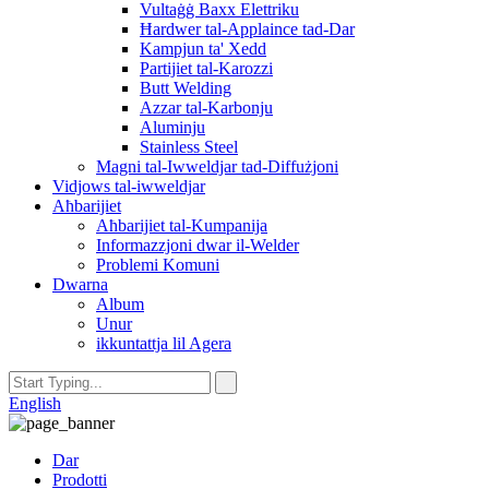
Vultaġġ Baxx Elettriku
Ħardwer tal-Applaince tad-Dar
Kampjun ta' Xedd
Partijiet tal-Karozzi
Butt Welding
Azzar tal-Karbonju
Aluminju
Stainless Steel
Magni tal-Iwweldjar tad-Diffużjoni
Vidjows tal-iwweldjar
Aħbarijiet
Aħbarijiet tal-Kumpanija
Informazzjoni dwar il-Welder
Problemi Komuni
Dwarna
Album
Unur
ikkuntattja lil Agera
English
Dar
Prodotti