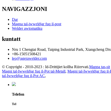
NAVIGAZZJONI
Dar
Magna tal-iwweldjar fuq il-post
Welder awtomatiku
kuntatt
Nru 1 Chengtai Road, Taiping Industrial Park, Xiangcheng Dist
+86-15051508421
leo@agerawelder.com
© Copyright - 2010-2023 : Id-Drittijiet kollha Riżervati.
Mappa tas-sit
Magni tal-Iwweldjar fuq il-Pot tal-Metall
,
Magni tal-Iwweldjar fuq il-
tal-Iwweldjar fuq il-Pot AC
,
Telefon
Tel