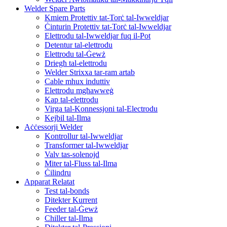
Welder Spare Parts
Kmiem Protettiv tat-Torċ tal-Iwweldjar
Ċinturin Protettiv tat-Torċ tal-Iwweldjar
Elettrodu tal-Iwweldjar fuq il-Pot
Detentur tal-elettrodu
Elettrodu tal-Ġewż
Driegħ tal-elettrodu
Welder Strixxa tar-ram artab
Cable mhux induttiv
Elettrodu mgħawweġ
Kap tal-elettrodu
Virga tal-Konnessjoni tal-Electrodu
Kejbil tal-Ilma
Aċċessorji Welder
Kontrollur tal-Iwweldjar
Transformer tal-Iwweldjar
Valv tas-solenojd
Miter tal-Fluss tal-Ilma
Ċilindru
Apparat Relatat
Test tal-bonds
Ditekter Kurrent
Feeder tal-Ġewż
Chiller tal-Ilma