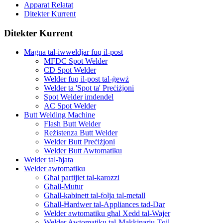
Apparat Relatat
Ditekter Kurrent
Ditekter Kurrent
Magna tal-iwweldjar fuq il-post
MFDC Spot Welder
CD Spot Welder
Welder fuq il-post tal-ġewż
Welder ta 'Spot ta' Preċiżjoni
Spot Welder imdendel
AC Spot Welder
Butt Welding Machine
Flash Butt Welder
Reżistenza Butt Welder
Welder Butt Preċiżjoni
Welder Butt Awtomatiku
Welder tal-ħjata
Welder awtomatiku
Għal partijiet tal-karozzi
Għall-Mutur
Għall-kabinett tal-folja tal-metall
Għall-Ħardwer tal-Appliances tad-Dar
Welder awtomatiku għal Xedd tal-Wajer
Welder Awtomatiku tal-Makkinarju Tqil