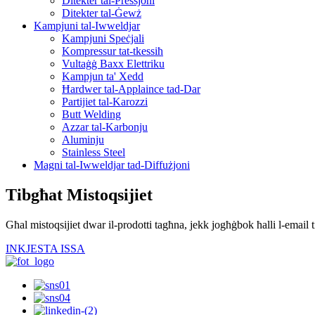
Ditekter tal-Pressjoni
Ditekter tal-Ġewż
Kampjuni tal-Iwweldjar
Kampjuni Speċjali
Kompressur tat-tkessiħ
Vultaġġ Baxx Elettriku
Kampjun ta' Xedd
Ħardwer tal-Applaince tad-Dar
Partijiet tal-Karozzi
Butt Welding
Azzar tal-Karbonju
Aluminju
Stainless Steel
Magni tal-Iwweldjar tad-Diffużjoni
Tibgħat Mistoqsijiet
Għal mistoqsijiet dwar il-prodotti tagħna, jekk jogħġbok ħalli l-email t
INKJESTA ISSA