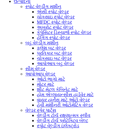
ઉત્પાદનો
સ્પોટ વેલ્ડીંગ મશીન
એસી સ્પોટ વેલ્ડર
ચોકસાઇ સ્પોટ વેલ્ડર
MFDC સ્પોટ વેલ્ડર
અખરોટ સ્પોટ વેલ્ડર
કેપેસિટર ડિસ્ચાર્જ સ્પોટ વેલ્ડર
હેંગિંગ સ્પોટ વેલ્ડર
બટ્ટ વેલ્ડીંગ મશીન
ફ્લેશ બટ વેલ્ડર
પ્રતિકાર બટ વેલ્ડર
ચોકસાઇ બટ વેલ્ડર
આપોઆપ બટ્ટ વેલ્ડર
સીમ વેલ્ડર
આપોઆપ વેલ્ડર
ઓટો ભાગો માટે
મોટર માટે
શીટ મેટલ કેબિનેટ માટે
હોમ એપ્લાયન્સીસ હાર્ડવેર માટે
વાયર હાર્નેસ માટે ઓટો વેલ્ડર
હેવી મશીનરી ઓટોમેટિક વેલ્ડર
વેલ્ડર સ્પેર પાર્ટ્સ
વેલ્ડીંગ ટોર્ચ રક્ષણાત્મક સ્લીવ
વેલ્ડીંગ ટોર્ચ પ્રોટેક્ટિવ બેલ્ટ
સ્પોટ વેલ્ડીંગ ઇલેક્ટ્રોડ