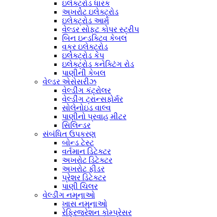
ઇલેક્ટ્રોડ ધારક
અખરોટ ઇલેક્ટ્રોડ
ઇલેક્ટ્રોડ આર્મ
વેલ્ડર સોફ્ટ કોપર સ્ટ્રીપ
બિન ઇન્ડક્ટિવ કેબલ
વક્ર ઇલેક્ટ્રોડ
ઇલેક્ટ્રોડ કેપ
ઇલેક્ટ્રોડ કનેક્ટિંગ રોડ
પાણીની કેબલ
વેલ્ડર એસેસરીઝ
વેલ્ડીંગ કંટ્રોલર
વેલ્ડીંગ ટ્રાન્સફોર્મર
સોલેનોઇડ વાલ્વ
પાણીનો પ્રવાહ મીટર
સિલિન્ડર
સંબંધિત ઉપકરણ
બોન્ડ ટેસ્ટ
વર્તમાન ડિટેક્ટર
અખરોટ ડિટેક્ટર
અખરોટ ફીડર
પ્રેશર ડિટેક્ટર
પાણી ચિલર
વેલ્ડીંગ નમૂનાઓ
ખાસ નમૂનાઓ
રેફ્રિજરેશન કોમ્પ્રેસર