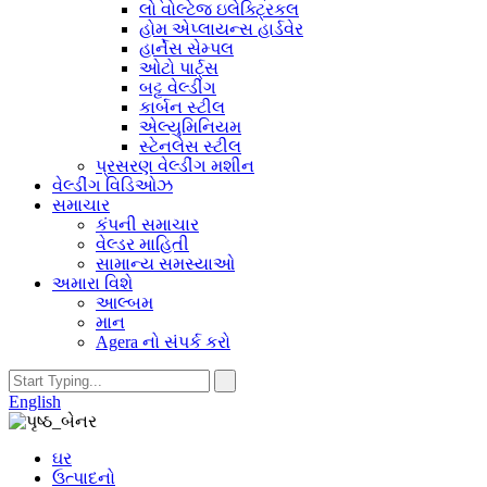
લો વોલ્ટેજ ઇલેક્ટ્રિકલ
હોમ એપ્લાયન્સ હાર્ડવેર
હાર્નેસ સેમ્પલ
ઓટો પાર્ટ્સ
બટ્ટ વેલ્ડીંગ
કાર્બન સ્ટીલ
એલ્યુમિનિયમ
સ્ટેનલેસ સ્ટીલ
પ્રસરણ વેલ્ડીંગ મશીન
વેલ્ડીંગ વિડિઓઝ
સમાચાર
કંપની સમાચાર
વેલ્ડર માહિતી
સામાન્ય સમસ્યાઓ
અમારા વિશે
આલ્બમ
માન
Agera નો સંપર્ક કરો
English
ઘર
ઉત્પાદનો