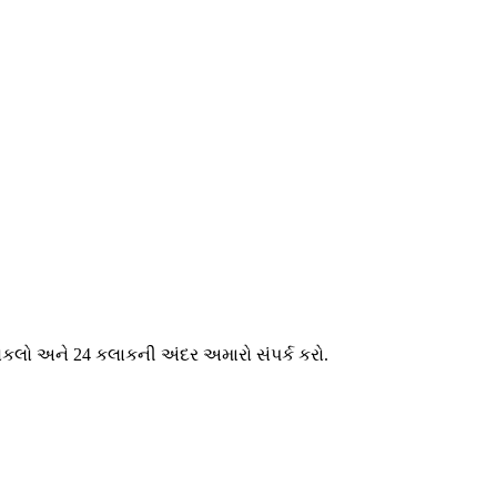
મોકલો અને 24 કલાકની અંદર અમારો સંપર્ક કરો.