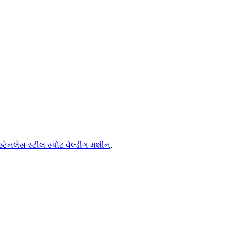
સ્ટેનલેસ સ્ટીલ સ્પોટ વેલ્ડીંગ મશીન
,