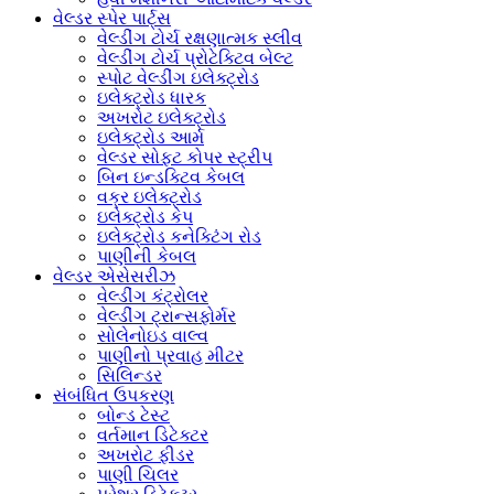
વેલ્ડર સ્પેર પાર્ટ્સ
વેલ્ડીંગ ટોર્ચ રક્ષણાત્મક સ્લીવ
વેલ્ડીંગ ટોર્ચ પ્રોટેક્ટિવ બેલ્ટ
સ્પોટ વેલ્ડીંગ ઇલેક્ટ્રોડ
ઇલેક્ટ્રોડ ધારક
અખરોટ ઇલેક્ટ્રોડ
ઇલેક્ટ્રોડ આર્મ
વેલ્ડર સોફ્ટ કોપર સ્ટ્રીપ
બિન ઇન્ડક્ટિવ કેબલ
વક્ર ઇલેક્ટ્રોડ
ઇલેક્ટ્રોડ કેપ
ઇલેક્ટ્રોડ કનેક્ટિંગ રોડ
પાણીની કેબલ
વેલ્ડર એસેસરીઝ
વેલ્ડીંગ કંટ્રોલર
વેલ્ડીંગ ટ્રાન્સફોર્મર
સોલેનોઇડ વાલ્વ
પાણીનો પ્રવાહ મીટર
સિલિન્ડર
સંબંધિત ઉપકરણ
બોન્ડ ટેસ્ટ
વર્તમાન ડિટેક્ટર
અખરોટ ફીડર
પાણી ચિલર