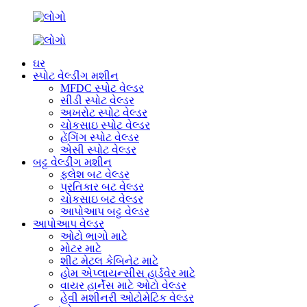
ઘર
સ્પોટ વેલ્ડીંગ મશીન
MFDC સ્પોટ વેલ્ડર
સીડી સ્પોટ વેલ્ડર
અખરોટ સ્પોટ વેલ્ડર
ચોકસાઇ સ્પોટ વેલ્ડર
હેંગિંગ સ્પોટ વેલ્ડર
એસી સ્પોટ વેલ્ડર
બટ્ટ વેલ્ડીંગ મશીન
ફ્લેશ બટ વેલ્ડર
પ્રતિકાર બટ વેલ્ડર
ચોકસાઇ બટ વેલ્ડર
આપોઆપ બટ્ટ વેલ્ડર
આપોઆપ વેલ્ડર
ઓટો ભાગો માટે
મોટર માટે
શીટ મેટલ કેબિનેટ માટે
હોમ એપ્લાયન્સીસ હાર્ડવેર માટે
વાયર હાર્નેસ માટે ઓટો વેલ્ડર
હેવી મશીનરી ઓટોમેટિક વેલ્ડર