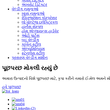
પ્રેશર ડિટેક્ટર
અખરોટ ડિટેક્ટર
વેલ્ડીંગ નમૂનાઓ
ખાસ નમૂનાઓ
રેફ્રિજરેશન કોમ્પ્રેસર
લો વોલ્ટેજ ઇલેક્ટ્રિકલ
હાર્નેસ સેમ્પલ
હોમ એપ્લાયન્સ હાર્ડવેર
ઓટો પાર્ટ્સ
બટ્ટ વેલ્ડીંગ
કાર્બન સ્ટીલ
એલ્યુમિનિયમ
સ્ટેનલેસ સ્ટીલ
પ્રસરણ વેલ્ડીંગ મશીન
પૂછપરછ મોકલી રહ્યું છે
અમારા ઉત્પાદનો વિશે પૂછપરછ માટે, કૃપા કરીને તમારો ઈ-મેલ અમને 
હવે પૂછપરછ