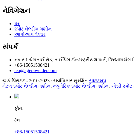
નેવિગેશન
ઘર
સ્પોટ વેલ્ડીંગ મશીન
આપોઆપ વેલ્ડર
સંપર્ક
નંબર 1 ચેંગતાઈ રોડ, તાઈપિંગ ઈન્ડસ્ટ્રીયલ પાર્ક, ઝિઆંગચેંગ ડ
+86-15051508421
leo@agerawelder.com
© કૉપિરાઇટ - 2010-2023 : સર્વાધિકાર સુરક્ષિત.
સાઇટમેપ
મેટલ સ્પોટ વેલ્ડીંગ મશીન
,
ન્યુમેટિક સ્પોટ વેલ્ડીંગ મશીન
,
એસી સ્પોટ 
ફોન
ટેલ
+86-15051508421