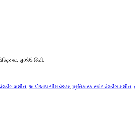
િસ્ટ્રિક્ટ, સુઝોઉ સિટી.
વેલ્ડીંગ મશીન
,
આપોઆપ સીમ વેલ્ડર
,
પ્રતિકારક સ્પોટ વેલ્ડીંગ મશીન
,