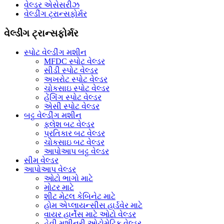
વેલ્ડર એસેસરીઝ
વેલ્ડીંગ ટ્રાન્સફોર્મર
વેલ્ડીંગ ટ્રાન્સફોર્મર
સ્પોટ વેલ્ડીંગ મશીન
MFDC સ્પોટ વેલ્ડર
સીડી સ્પોટ વેલ્ડર
અખરોટ સ્પોટ વેલ્ડર
ચોકસાઇ સ્પોટ વેલ્ડર
હેંગિંગ સ્પોટ વેલ્ડર
એસી સ્પોટ વેલ્ડર
બટ્ટ વેલ્ડીંગ મશીન
ફ્લેશ બટ વેલ્ડર
પ્રતિકાર બટ વેલ્ડર
ચોકસાઇ બટ વેલ્ડર
આપોઆપ બટ્ટ વેલ્ડર
સીમ વેલ્ડર
આપોઆપ વેલ્ડર
ઓટો ભાગો માટે
મોટર માટે
શીટ મેટલ કેબિનેટ માટે
હોમ એપ્લાયન્સીસ હાર્ડવેર માટે
વાયર હાર્નેસ માટે ઓટો વેલ્ડર
હેવી મશીનરી ઓટોમેટિક વેલ્ડર