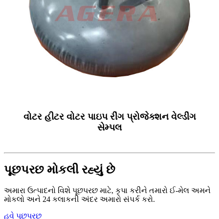
વોટર હીટર વોટર પાઇપ રીંગ પ્રોજેક્શન વેલ્ડીંગ
સેમ્પલ
પૂછપરછ મોકલી રહ્યું છે
અમારા ઉત્પાદનો વિશે પૂછપરછ માટે, કૃપા કરીને તમારો ઈ-મેલ અમને
મોકલો અને 24 કલાકની અંદર અમારો સંપર્ક કરો.
હવે પૂછપરછ