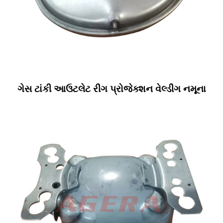
ગેસ ટાંકી આઉટલેટ રીંગ પ્રોજેક્શન વેલ્ડીંગ નમૂના