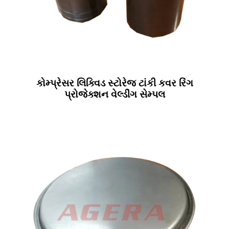
કોમ્પ્રેસર લિક્વિડ સ્ટોરેજ ટાંકી કવર રિંગ
પ્રોજેક્શન વેલ્ડીંગ સેમ્પલ