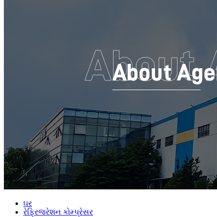
ઘર
રેફ્રિજરેશન કોમ્પ્રેસર