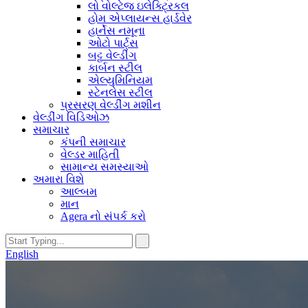
લો વોલ્ટેજ ઇલેક્ટ્રિકલ
હોમ એપ્લાયન્સ હાર્ડવેર
હાર્નેસ નમૂના
ઓટો પાર્ટ્સ
બટ્ટ વેલ્ડીંગ
કાર્બન સ્ટીલ
એલ્યુમિનિયમ
સ્ટેનલેસ સ્ટીલ
પ્રસરણ વેલ્ડીંગ મશીન
વેલ્ડીંગ વિડિઓઝ
સમાચાર
કંપની સમાચાર
વેલ્ડર માહિતી
સામાન્ય સમસ્યાઓ
અમારા વિશે
આલ્બમ
માન
Agera નો સંપર્ક કરો
English