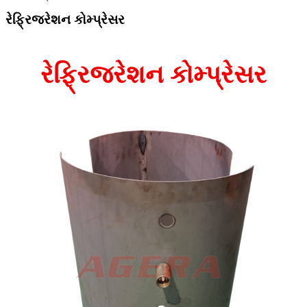
રેફ્રિજરેશન કોમ્પ્રેસર
રેફ્રિજરેશન કોમ્પ્રેસર