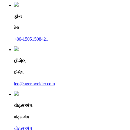
ફોન
ટેલ
+86-15051508421
ઈ-મેલ
ઈ-મેલ
leo@agerawelder.com
વોટ્સએપ
વોટ્સએપ
વોટ્સએપ