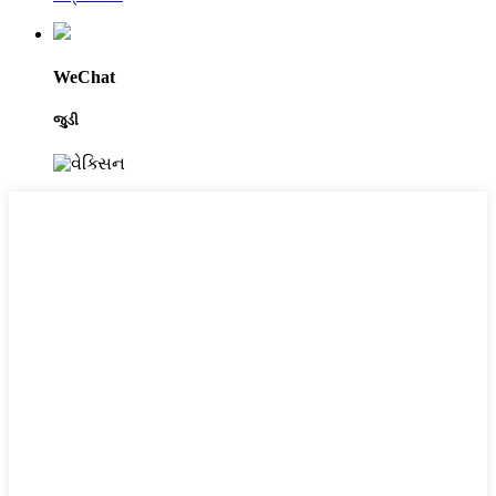
WeChat
જુડી