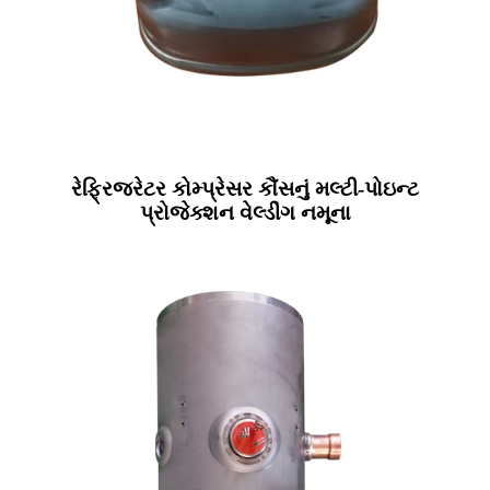
રેફ્રિજરેટર કોમ્પ્રેસર કૌંસનું મલ્ટી-પોઇન્ટ
પ્રોજેક્શન વેલ્ડીંગ નમૂના