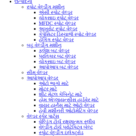
ઉત્પાદનો
સ્પોટ વેલ્ડીંગ મશીન
એસી સ્પોટ વેલ્ડર
ચોકસાઇ સ્પોટ વેલ્ડર
MFDC સ્પોટ વેલ્ડર
અખરોટ સ્પોટ વેલ્ડર
કેપેસિટર ડિસ્ચાર્જ સ્પોટ વેલ્ડર
હેંગિંગ સ્પોટ વેલ્ડર
બટ્ટ વેલ્ડીંગ મશીન
ફ્લેશ બટ વેલ્ડર
પ્રતિકાર બટ વેલ્ડર
ચોકસાઇ બટ વેલ્ડર
આપોઆપ બટ વેલ્ડર
સીમ વેલ્ડર
આપોઆપ વેલ્ડર
ઓટો ભાગો માટે
મોટર માટે
શીટ મેટલ કેબિનેટ માટે
હોમ એપ્લાયન્સીસ હાર્ડવેર માટે
વાયર હાર્નેસ માટે ઓટો વેલ્ડર
હેવી મશીનરી ઓટોમેટિક વેલ્ડર
વેલ્ડર સ્પેર પાર્ટ્સ
વેલ્ડિંગ ટોર્ચ રક્ષણાત્મક સ્લીવ
વેલ્ડીંગ ટોર્ચ પ્રોટેક્ટિવ બેલ્ટ
સ્પોટ વેલ્ડીંગ ઇલેક્ટ્રોડ