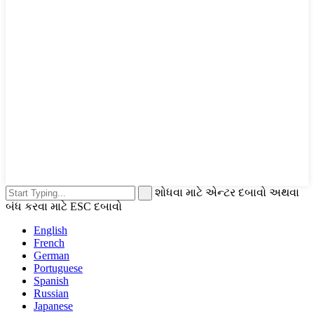
શોધવા માટે એન્ટર દબાવો અથવા
બંધ કરવા માટે ESC દબાવો
English
French
German
Portuguese
Spanish
Russian
Japanese