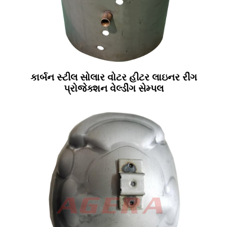
કાર્બન સ્ટીલ સોલાર વોટર હીટર લાઇનર રીંગ
પ્રોજેક્શન વેલ્ડીંગ સેમ્પલ