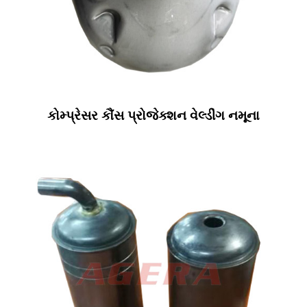
કોમ્પ્રેસર કૌંસ પ્રોજેક્શન વેલ્ડીંગ નમૂના