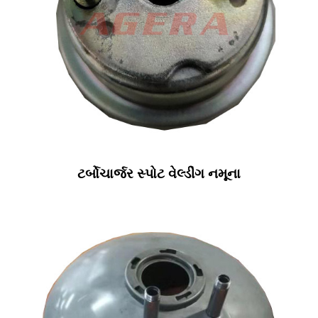
ટર્બોચાર્જર સ્પોટ વેલ્ડીંગ નમૂના