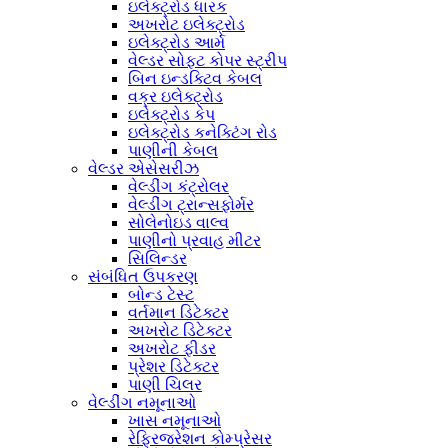
ઇલેક્ટ્રોડ ધારક
અખરોટ ઇલેક્ટ્રોડ
ઇલેક્ટ્રોડ આર્મ
વેલ્ડર સોફ્ટ કોપર સ્ટ્રીપ
બિન ઇન્ડક્ટિવ કેબલ
વક્ર ઇલેક્ટ્રોડ
ઇલેક્ટ્રોડ કેપ
ઇલેક્ટ્રોડ કનેક્ટિંગ રોડ
પાણીની કેબલ
વેલ્ડર એસેસરીઝ
વેલ્ડીંગ કંટ્રોલર
વેલ્ડીંગ ટ્રાન્સફોર્મર
સોલેનોઇડ વાલ્વ
પાણીનો પ્રવાહ મીટર
સિલિન્ડર
સંબંધિત ઉપકરણ
બોન્ડ ટેસ્ટ
વર્તમાન ડિટેક્ટર
અખરોટ ડિટેક્ટર
અખરોટ ફીડર
પ્રેશર ડિટેક્ટર
પાણી ચિલર
વેલ્ડીંગ નમૂનાઓ
ખાસ નમૂનાઓ
રેફ્રિજરેશન કોમ્પ્રેસર