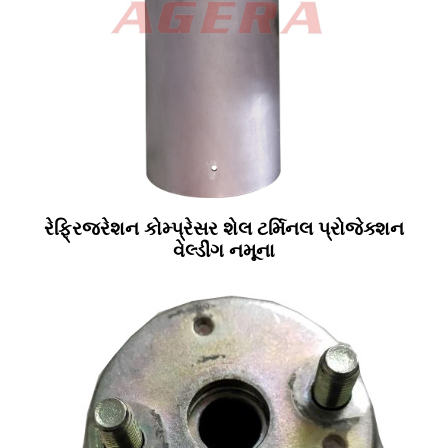
રેફ્રિજરેશન કોમ્પ્રેસર શેલ ટર્મિનલ પ્રોજેક્શન
વેલ્ડીંગ નમૂના