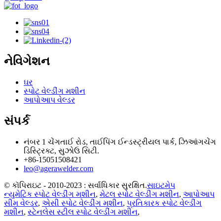
નેવિગેશન
ઘર
સ્પોટ વેલ્ડીંગ મશીન
આપોઆપ વેલ્ડર
સંપર્ક
નંબર 1 ચેંગતાઈ રોડ, તાઈપિંગ ઈન્ડસ્ટ્રીયલ પાર્ક, ઝિઆંગચેંગ
ડિસ્ટ્રિક્ટ, સુઝોઉ સિટી.
+86-15051508421
leo@agerawelder.com
© કૉપિરાઇટ - 2010-2023 : સર્વાધિકાર સુરક્ષિત.
સાઇટમેપ
ન્યુમેટિક સ્પોટ વેલ્ડીંગ મશીન
,
મેટલ સ્પોટ વેલ્ડીંગ મશીન
,
આપોઆપ
સીમ વેલ્ડર
,
એસી સ્પોટ વેલ્ડીંગ મશીન
,
પ્રતિકારક સ્પોટ વેલ્ડીંગ
મશીન
,
સ્ટેનલેસ સ્ટીલ સ્પોટ વેલ્ડીંગ મશીન
,