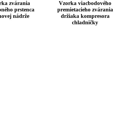
rka zvárania
Vzorka viacbodového
pného prstenca
premietacieho zvárania
novej nádrže
držiaka kompresora
chladničky