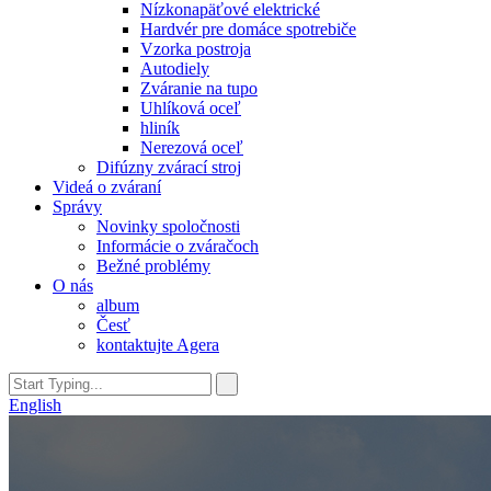
Nízkonapäťové elektrické
Hardvér pre domáce spotrebiče
Vzorka postroja
Autodiely
Zváranie na tupo
Uhlíková oceľ
hliník
Nerezová oceľ
Difúzny zvárací stroj
Videá o zváraní
Správy
Novinky spoločnosti
Informácie o zváračoch
Bežné problémy
O nás
album
Česť
kontaktujte Agera
English