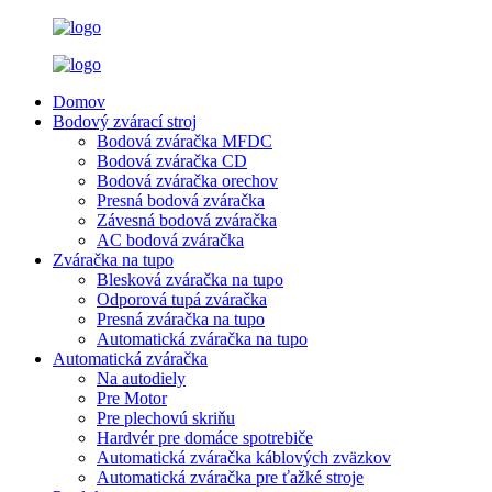
Domov
Bodový zvárací stroj
Bodová zváračka MFDC
Bodová zváračka CD
Bodová zváračka orechov
Presná bodová zváračka
Závesná bodová zváračka
AC bodová zváračka
Zváračka na tupo
Blesková zváračka na tupo
Odporová tupá zváračka
Presná zváračka na tupo
Automatická zváračka na tupo
Automatická zváračka
Na autodiely
Pre Motor
Pre plechovú skriňu
Hardvér pre domáce spotrebiče
Automatická zváračka káblových zväzkov
Automatická zváračka pre ťažké stroje