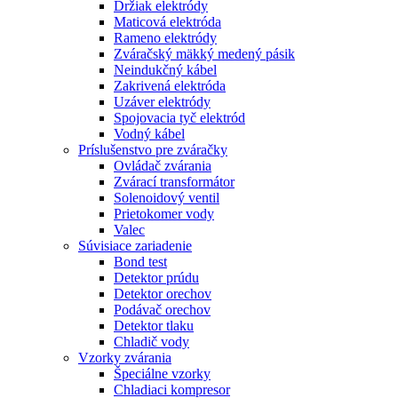
Držiak elektródy
Maticová elektróda
Rameno elektródy
Zváračský mäkký medený pásik
Neindukčný kábel
Zakrivená elektróda
Uzáver elektródy
Spojovacia tyč elektród
Vodný kábel
Príslušenstvo pre zváračky
Ovládač zvárania
Zvárací transformátor
Solenoidový ventil
Prietokomer vody
Valec
Súvisiace zariadenie
Bond test
Detektor prúdu
Detektor orechov
Podávač orechov
Detektor tlaku
Chladič vody
Vzorky zvárania
Špeciálne vzorky
Chladiaci kompresor