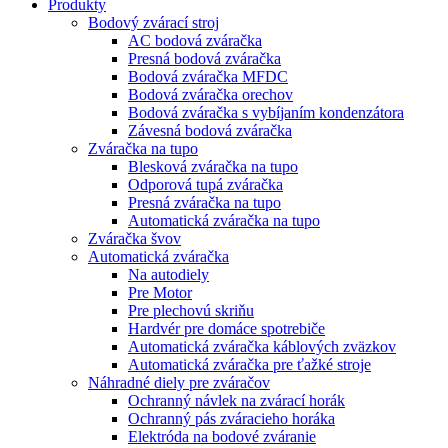
Produkty
Bodový zvárací stroj
AC bodová zváračka
Presná bodová zváračka
Bodová zváračka MFDC
Bodová zváračka orechov
Bodová zváračka s vybíjaním kondenzátora
Závesná bodová zváračka
Zváračka na tupo
Blesková zváračka na tupo
Odporová tupá zváračka
Presná zváračka na tupo
Automatická zváračka na tupo
Zváračka švov
Automatická zváračka
Na autodiely
Pre Motor
Pre plechovú skriňu
Hardvér pre domáce spotrebiče
Automatická zváračka káblových zväzkov
Automatická zváračka pre ťažké stroje
Náhradné diely pre zváračov
Ochranný návlek na zvárací horák
Ochranný pás zváracieho horáka
Elektróda na bodové zváranie