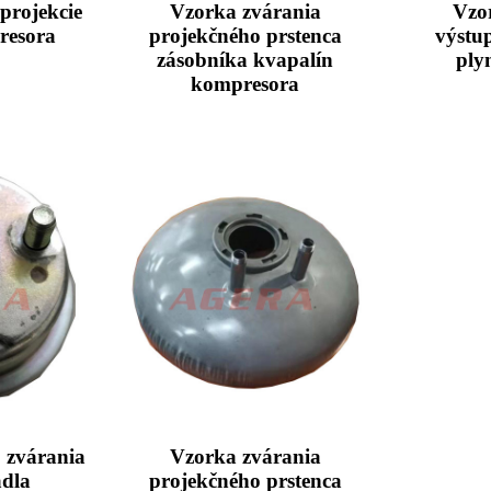
projekcie
Vzorka zvárania
Vzo
resora
projekčného prstenca
výstu
zásobníka kvapalín
ply
kompresora
 zvárania
Vzorka zvárania
dla
projekčného prstenca