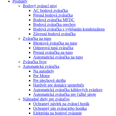
Produkty
Bodový zvárací stroj
AC bodová zváračka
Presná bodová zváračka
Bodová zváračka MFDC
Bodová zváračka orechov
Bodová zváračka s vybíjaním kondenzátora
Závesná bodová zváračka
Zváračka na tupo
Blesková zváračka na tupo
Odporová tupá zváračka
Presná zváračka na tupo
Automatická zváračka na tupo
Zváračka švov
Automatická zváračka
Na autodiely
Pre Motor
Pre plechovú skriňu
Hardvér pre domáce spotrebiče
Automatická zváračka káblových zväzkov
Automatická zváračka pre ťažké stroje
Náhradné diely pre zváračov
Ochranný návlek na zvárací horák
Ochranný pás zváracieho horáka
Elektróda na bodové zváranie