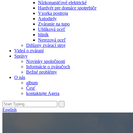
Nízkonapäťové elektrické
Hardvér pre domáce spotrebiče
Vzorka postroja
Autodiely
Zváranie na tupo
Uhlíková oceľ
hliník
Nerezová oceľ
Difúzny zvárací stroj
Videá o zváraní
Správy
Novinky spoločnosti
Informácie o zváračoch
Bežné problémy
O nás
album
Česť
kontaktujte Agera
English