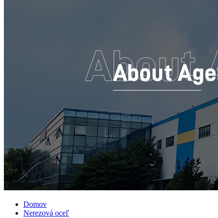
Domov
Nerezová oceľ