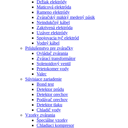
Držiak elektródy
Maticová elektróda
Rameno elektródy
Zváračský mäkký medený pásik
Neindukčný kábel
Zakrivená elektróda
Uzáver elektródy
Spojovacia tyč elektród
Vodný kábel
Príslušenstvo pre zváračky
Ovládač zvárania
Zvárací transformátor
Solenoidový ventil
Prietokomer vody
Valec
Súvisiace zariadenie
Bond test
Detektor prúdu
Detektor orechov
Podávač orechov
Detektor tlaku
Chladič vody
Vzorky zvárania
Špeciálne vzorky
Chladiaci kompresor