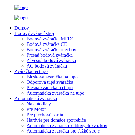
Domov
Bodový zvárací stroj
Bodová zváračka MFDC
Bodová zváračka CD
Bodová zváračka orechov
Presná bodová zváračka
Závesná bodová zváračka
AC bodová zváračka
Zváračka na tupo
Blesková zváračka na tupo
Odporová tupá zváračka
Presná zváračka na tupo
Automatická zváračka na tupo
Automatická zváračka
Na autodiely
Pre Motor
Pre plechovú skriňu
Hardvér pre domáce spotrebiče
Automatická zváračka káblových zväzkov
Automatická zváračka pre ťažké stroje