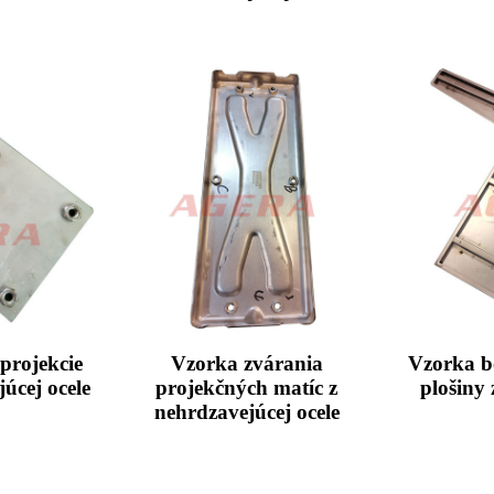
projekcie
Vzorka zvárania
Vzorka b
úcej ocele
projekčných matíc z
plošiny
nehrdzavejúcej ocele