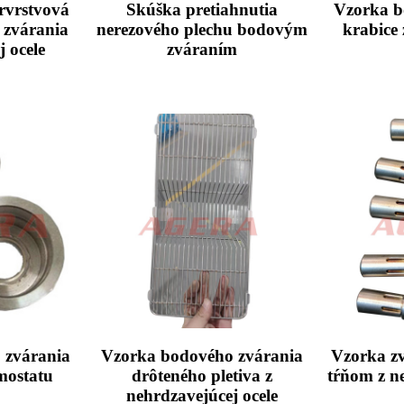
rvrstvová
Skúška pretiahnutia
Vzorka b
 zvárania
nerezového plechu bodovým
krabice 
 ocele
zváraním
 zvárania
Vzorka bodového zvárania
Vzorka z
mostatu
drôteného pletiva z
tŕňom z ne
nehrdzavejúcej ocele