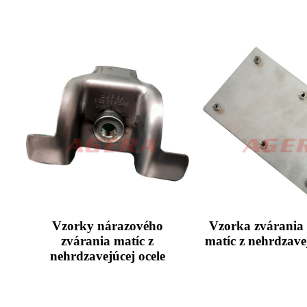
Vzorky nárazového
Vzorka zvárania 
zvárania matíc z
matíc z nehrdzavej
nehrdzavejúcej ocele