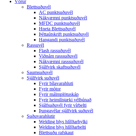
Vörur
Blettsuðuvél
AC punktsuðuvél
Nákvæmni punktsuðuvél
MFDC punktsuðuvél
Hneta Blettsuðuvél
Þéttaútskrift punktsuðuvél
Hangandi punktsuðuvél
Rassuvél
Flash rassuðuvél
Viðnám rasssuðuvél
Nákvæmni rasssuðuvél
Sjálfvirk skaftsuðuvél
Saumsuðuvél
Sjálfvirk suðuvél
Fyrir bílavarahluti
Fyrir mótor
Fyrir málmplötuskáp
Fyrir heimilistæki vélbúnað
Sjálfsuðuvél fyrir vírbelti
Þungavélar sjálfvirk suðuvél
Suðuvarahlutir
Welding blys hlífðarhylki
Welding blys hlífðarbelti
Blettsuðu rafskaut