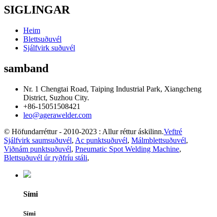
SIGLINGAR
Heim
Blettsuðuvél
Sjálfvirk suðuvél
samband
Nr. 1 Chengtai Road, Taiping Industrial Park, Xiangcheng
District, Suzhou City.
+86-15051508421
leo@agerawelder.com
© Höfundarréttur - 2010-2023 : Allur réttur áskilinn.
Veftré
Sjálfvirk saumsuðuvél
,
Ac punktsuðuvél
,
Málmblettsuðuvél
,
Viðnám punktsuðuvél
,
Pneumatic Spot Welding Machine
,
Blettsuðuvél úr ryðfríu stáli
,
Sími
Sími