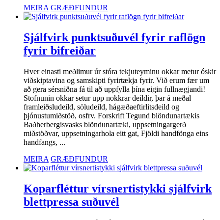
MEIRA
GRÆÐFUNDUR
Sjálfvirk punktsuðuvél fyrir raflögn
fyrir bifreiðar
Hver einasti meðlimur úr stóra tekjuteyminu okkar metur óskir
viðskiptavina og samskipti fyrirtækja fyrir. Við erum fær um
að gera sérsniðna fá til að uppfylla þína eigin fullnægjandi!
Stofnunin okkar setur upp nokkrar deildir, þar á meðal
framleiðsludeild, söludeild, hágæðaeftirlitsdeild og
þjónustumiðstöð, osfrv. Forskrift Tegund blöndunartækis
Baðherbergisvasks blöndunartæki, uppsetningargerð
miðstöðvar, uppsetningarhola eitt gat, Fjöldi handfönga eins
handfangs, ...
MEIRA
GRÆÐFUNDUR
Koparfléttur vírsnertistykki sjálfvirk
blettpressa suðuvél