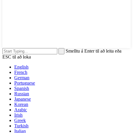
Smelltu á Enter til að leita eða
ESC til að loka
English
French
German
Portuguese
Spanish
Russian
Japanese
Korean
Arabic
Irish
Greek
Turkish
Italian