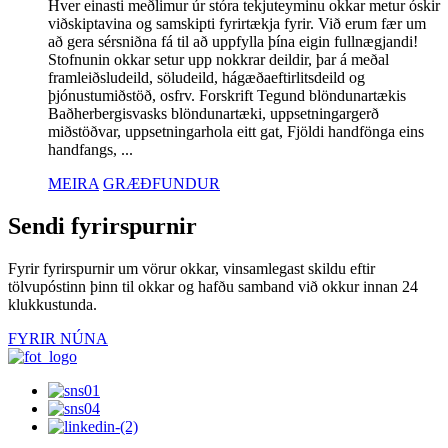
Hver einasti meðlimur úr stóra tekjuteyminu okkar metur óskir
viðskiptavina og samskipti fyrirtækja fyrir. Við erum fær um
að gera sérsniðna fá til að uppfylla þína eigin fullnægjandi!
Stofnunin okkar setur upp nokkrar deildir, þar á meðal
framleiðsludeild, söludeild, hágæðaeftirlitsdeild og
þjónustumiðstöð, osfrv. Forskrift Tegund blöndunartækis
Baðherbergisvasks blöndunartæki, uppsetningargerð
miðstöðvar, uppsetningarhola eitt gat, Fjöldi handfönga eins
handfangs, ...
MEIRA
GRÆÐFUNDUR
Sendi fyrirspurnir
Fyrir fyrirspurnir um vörur okkar, vinsamlegast skildu eftir
tölvupóstinn þinn til okkar og hafðu samband við okkur innan 24
klukkustunda.
FYRIR NÚNA