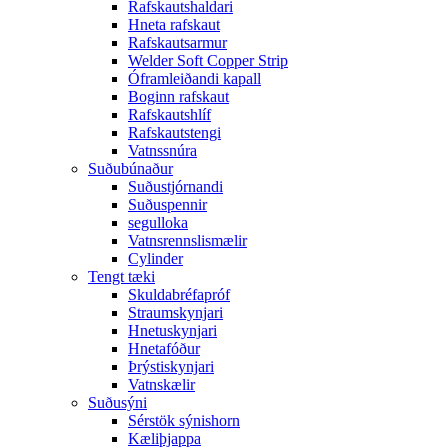
Rafskautshaldari
Hneta rafskaut
Rafskautsarmur
Welder Soft Copper Strip
Óframleiðandi kapall
Boginn rafskaut
Rafskautshlíf
Rafskautstengi
Vatnssnúra
Suðubúnaður
Suðustjórnandi
Suðuspennir
segulloka
Vatnsrennslismælir
Cylinder
Tengt tæki
Skuldabréfapróf
Straumskynjari
Hnetuskynjari
Hnetafóður
Þrýstiskynjari
Vatnskælir
Suðusýni
Sérstök sýnishorn
Kæliþjappa