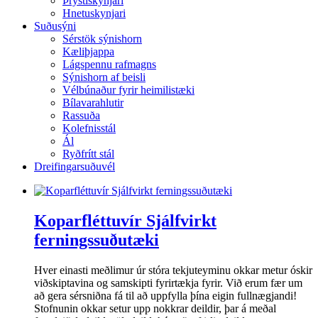
Þrýstiskynjari
Hnetuskynjari
Suðusýni
Sérstök sýnishorn
Kæliþjappa
Lágspennu rafmagns
Sýnishorn af beisli
Vélbúnaður fyrir heimilistæki
Bílavarahlutir
Rassuða
Kolefnisstál
Ál
Ryðfrítt stál
Dreifingarsuðuvél
Koparfléttuvír Sjálfvirkt
ferningssuðutæki
Hver einasti meðlimur úr stóra tekjuteyminu okkar metur óskir
viðskiptavina og samskipti fyrirtækja fyrir. Við erum fær um
að gera sérsniðna fá til að uppfylla þína eigin fullnægjandi!
Stofnunin okkar setur upp nokkrar deildir, þar á meðal