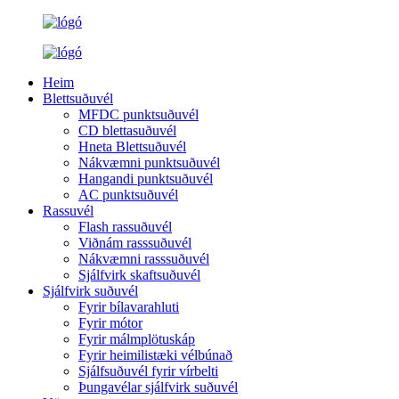
Heim
Blettsuðuvél
MFDC punktsuðuvél
CD blettasuðuvél
Hneta Blettsuðuvél
Nákvæmni punktsuðuvél
Hangandi punktsuðuvél
AC punktsuðuvél
Rassuvél
Flash rassuðuvél
Viðnám rasssuðuvél
Nákvæmni rasssuðuvél
Sjálfvirk skaftsuðuvél
Sjálfvirk suðuvél
Fyrir bílavarahluti
Fyrir mótor
Fyrir málmplötuskáp
Fyrir heimilistæki vélbúnað
Sjálfsuðuvél fyrir vírbelti
Þungavélar sjálfvirk suðuvél