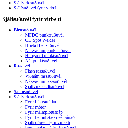
Sjálfvirk suðuvél
Sjálfsuðuvél fyrir vírbelti
Sjálfsuðuvél fyrir vírbelti
Blettsuðuvél
MFDC punktsuðuvél
CD Spot Welder
Hneta Blettsuðuvél
Nákvæmni punktsuðuvél
Hangandi punktsuðuvél
AC punktsuðuvél
Rassuvél
Flash rassuðuvél
Viðnám rasssuðuvél
Nákvæmni rasssuðuvél
Sjálfvirk skaftsuðuvél
Saumsuðuvél
Sjálfvirk suðuvél
Fyrir bílavarahluti
Fyrir mótor
Fyrir málmplötuskáp
Fyrir heimilistæki vélbúnað
Sjálfsuðuvél fyrir vírbelti
Þungavélar sjálfvirk suðuvél