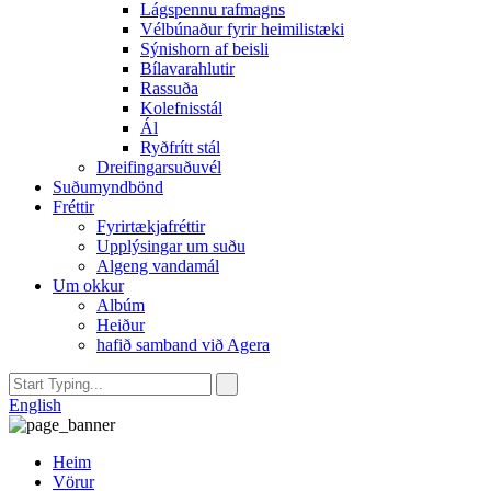
Lágspennu rafmagns
Vélbúnaður fyrir heimilistæki
Sýnishorn af beisli
Bílavarahlutir
Rassuða
Kolefnisstál
Ál
Ryðfrítt stál
Dreifingarsuðuvél
Suðumyndbönd
Fréttir
Fyrirtækjafréttir
Upplýsingar um suðu
Algeng vandamál
Um okkur
Albúm
Heiður
hafið samband við Agera
English
Heim
Vörur