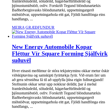
framleiðsludeild, söludeild, hágæðaeftirlitsdeild og
þjónustumiðstöð, osfrv. Forskrift Tegund blöndunartækis
Baðherbergisvasks blöndunartæki, uppsetningargerð
miðstöðvar, uppsetningarhola eitt gat, Fjöldi handfönga eins
handfangs, ...
MEIRA
GRÆÐFUNDUR
New Energy Automobile Kopar
Fléttur Vír Square Forming Sjálfvirk
suðuvél
Hver einasti meðlimur úr stóra tekjuteyminu okkar metur óskir
viðskiptavina og samskipti fyrirtækja fyrir. Við erum fær um
að gera sérsniðna fá til að uppfylla þína eigin fullnægjandi!
Stofnunin okkar setur upp nokkrar deildir, þar á meðal
framleiðsludeild, söludeild, hágæðaeftirlitsdeild og
þjónustumiðstöð, osfrv. Forskrift Tegund blöndunartækis
Baðherbergisvasks blöndunartæki, uppsetningargerð
miðstöðvar, uppsetningarhola eitt gat, Fjöldi handfönga eins
handfangs, ...