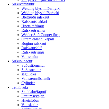
Suðuvarahlutir
Welding blys hlífðarhylki
Welding blys hlífðarbelti
Blettsuðu rafskaut
Rafskautshaldari
Hneta rafskaut
Rafskautsarmur
Welder Soft Copper Strip
Óframleiðandi kapall
Boginn rafskaut
Rafskautshlíf
Rafskautstengi
Vatnssnúra
Suðubúnaður
Suðustjórnandi
Suðuspennir
segulloka
Vatnsrennslismælir
Cylinder
Tengt tæki
Skuldabréfapróf
Straumskynjari
Hnetafóður
Vatnskælir