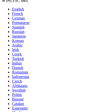
के लिए ESC दबाएँ
English
French
German
Portuguese
Spanish
Russian
Japanese
Korean
Arabic
Irish
Greek
Turkish
Italian
Danish
Romanian
Indonesian
Czech
Afrikaans
Swedish
Polish
Basque
Catalan
Esperanto