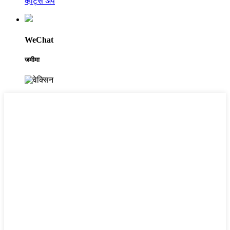
व्हाट्स अप
WeChat
जमीमा