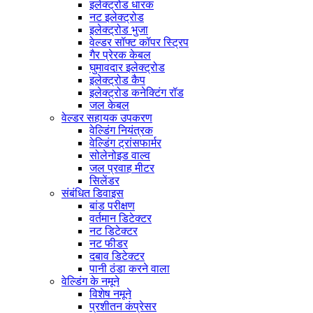
इलेक्ट्रोड धारक
नट इलेक्ट्रोड
इलेक्ट्रोड भुजा
वेल्डर सॉफ्ट कॉपर स्ट्रिप
गैर प्रेरक केबल
घुमावदार इलेक्ट्रोड
इलेक्ट्रोड कैप
इलेक्ट्रोड कनेक्टिंग रॉड
जल केबल
वेल्डर सहायक उपकरण
वेल्डिंग नियंत्रक
वेल्डिंग ट्रांसफार्मर
सोलेनोइड वाल्व
जल प्रवाह मीटर
सिलेंडर
संबंधित डिवाइस
बांड परीक्षण
वर्तमान डिटेक्टर
नट डिटेक्टर
नट फीडर
दबाव डिटेक्टर
पानी ठंडा करने वाला
वेल्डिंग के नमूने
विशेष नमूने
प्रशीतन कंप्रेसर