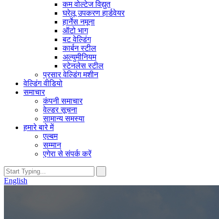
कम वोल्टेज विद्युत
घरेलू उपकरण हार्डवेयर
हार्नेस नमूना
ऑटो भाग
बट वेल्डिंग
कार्बन स्टील
अल्युमीनियम
स्टेनलेस स्टील
प्रसार वेल्डिंग मशीन
वेल्डिंग वीडियो
समाचार
कंपनी समाचार
वेल्डर सूचना
सामान्य समस्या
हमारे बारे में
एल्बम
सम्मान
एगेरा से संपर्क करें
English