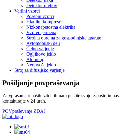
Detektor tlaka
Detektor orehov
Varilni vzorci
Posebni vzorci
Hladilni kompresor
Nizkonapetostna elektrika
Vzorec jermena
Strojna oprema za gospodinjske aparate
Avtomobilski deli
Čelno varjenje
Ogljikovo jeklo
Aluminij
Nerjaveče jeklo
Stroj za difuzijsko varjenje
Pošiljanje povpraševanja
Za vprašanja o naših izdelkih nam pustite svojo e-pošto in nas
kontaktirajte v 24 urah.
POVpraševanje ZDAJ