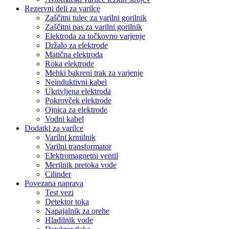
Rezervni deli za varilce
Zaščitni tulec za varilni gorilnik
Zaščitni pas za varilni gorilnik
Elektroda za točkovno varjenje
Držalo za elektrode
Matična elektroda
Roka elektrode
Mehki bakreni trak za varjenje
Neinduktivni kabel
Ukrivljena elektroda
Pokrovček elektrode
Ojnica za elektrode
Vodni kabel
Dodatki za varilce
Varilni krmilnik
Varilni transformator
Elektromagnetni ventil
Merilnik pretoka vode
Cilinder
Povezana naprava
Test vezi
Detektor toka
Napajalnik za orehe
Hladilnik vode