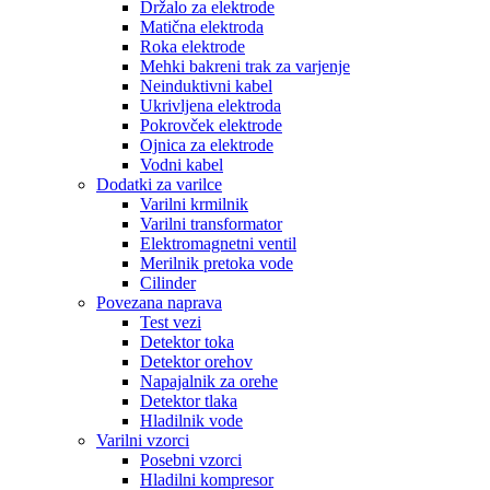
Držalo za elektrode
Matična elektroda
Roka elektrode
Mehki bakreni trak za varjenje
Neinduktivni kabel
Ukrivljena elektroda
Pokrovček elektrode
Ojnica za elektrode
Vodni kabel
Dodatki za varilce
Varilni krmilnik
Varilni transformator
Elektromagnetni ventil
Merilnik pretoka vode
Cilinder
Povezana naprava
Test vezi
Detektor toka
Detektor orehov
Napajalnik za orehe
Detektor tlaka
Hladilnik vode
Varilni vzorci
Posebni vzorci
Hladilni kompresor