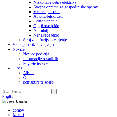
Nizkonapetostna elektrika
Strojna oprema za gospodinjske aparate
Vzorec jermena
Avtomobilski deli
Čelno varjenje
Ogljikovo jeklo
Aluminij
Nerjaveče jeklo
Stroj za difuzijsko varjenje
Videoposnetki o varjenju
Novice
Novice podjetja
Informacije o varilcih
Pogoste težave
O nas
Album
Čast
kontaktirajte agero
English
domov
Izdelki