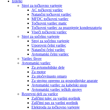
Izdelki
Stroj za točkovno varjenje
AC točkovni varilec
Natančni točkovni varilec
MFDC točkovni varilec
Točkovni varilec matic
Točkovni varilec za praznjenje kondenzatorja
Viseči točkovni varilec
Stroj za sočelno varjenje
Stroj za sočelno varjenje
Uporovni čelni varilec
Natančni čelni varilec
Avtomatski čelni varilec
Varilec šivov
Avtomatski varilec
Za avtomobilske dele
Za motor
Za pločevinasto omaro
Za strojno opremo za gospodinjske aparate
Avtomatski varilec za kabelski snop
Avtomatski varilec težkih strojev
Rezervni deli za varilce
Zaščitni tulec za varilni gorilnik
Zaščitni pas za varilni gorilnik
Elektroda za točkovno varjenje