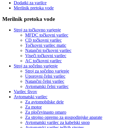
Dodatki za varilce
Merilnik pretoka vode
Merilnik pretoka vode
Stroj za točkovno varjenje
MFDC točkovni varilec
CD točkovni varilec
Točkovni varilec matic
Natančni točkovni varilec
Viseči točkovni varilec
AC točkovni varilec
Stroj za sočelno varjenje
Stroj za sočelno varjenje
Uporovni čelni varilec
Natančni čelni varilec
Avtomatski čelni varilec
Varilec šivov
Avtomatski varilec
Za avtomobilske dele
Za motor
Za pločevinasto omaro
Za strojno opremo za gospodinjske aparate
Avtomatski varilec za kabelski snop
Avtomatski varilec težkih strojev