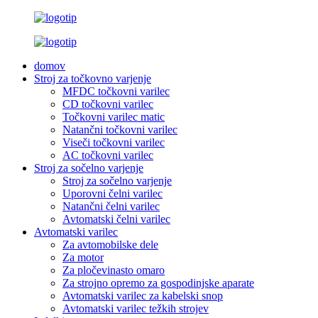
domov
Stroj za točkovno varjenje
MFDC točkovni varilec
CD točkovni varilec
Točkovni varilec matic
Natančni točkovni varilec
Viseči točkovni varilec
AC točkovni varilec
Stroj za sočelno varjenje
Stroj za sočelno varjenje
Uporovni čelni varilec
Natančni čelni varilec
Avtomatski čelni varilec
Avtomatski varilec
Za avtomobilske dele
Za motor
Za pločevinasto omaro
Za strojno opremo za gospodinjske aparate
Avtomatski varilec za kabelski snop
Avtomatski varilec težkih strojev