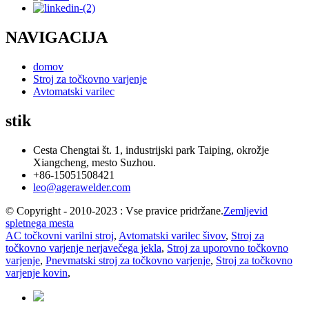
NAVIGACIJA
domov
Stroj za točkovno varjenje
Avtomatski varilec
stik
Cesta Chengtai št. 1, industrijski park Taiping, okrožje
Xiangcheng, mesto Suzhou.
+86-15051508421
leo@agerawelder.com
© Copyright - 2010-2023 : Vse pravice pridržane.
Zemljevid
spletnega mesta
AC točkovni varilni stroj
,
Avtomatski varilec šivov
,
Stroj za
točkovno varjenje nerjavečega jekla
,
Stroj za uporovno točkovno
varjenje
,
Pnevmatski stroj za točkovno varjenje
,
Stroj za točkovno
varjenje kovin
,