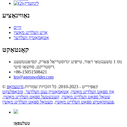
נאַוויגאַציע
היים
אָרט וועלדינג מאַשין
אָטאַמאַטיק וועלדער
קאָנטאַקט
נומ 1 טשענגטאַי ראָוד, טייפּינג ינדוסטריאַל פּאַרק, קסיאַנגטשענג
דיסטריקט, סוזשאָו סיטי.
+86-15051508421
leo@agerawelder.com
© קאַפּירייט - 2010-2023: כל הזכויות שמורות.
סיטעמאַפּ
אַק ספּאָט וועלדינג מאַשין
,
אָטאַמאַטיק נעט וועלדער
,
ומבאַפלעקט
שטאָל ספּאָט וועלדינג מאַשין
,
קעגנשטעל ספּאָט וועלדינג מאַשין
,
,
פּנעוומאַטיש ספּאָט וועלדינג מאַשין
,
מעטאַל ספּאָט וועלדינג מאַשין
טעלעפאָן