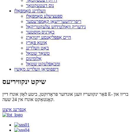
דרוק דעטעקטאָר
נוס דעטעקטאָר
וועלדינג סאַמפּאַלז
ספּעציעלע סאַמפּאַלז
ריפרידזשעריישאַן קאַמפּרעסער
נידעריק וואָולטידזש עלעקטריקאַל
כאַרניס מוסטער
היים אַפּפּליאַנסע ייַזנוואַרג
אַוטאָ פּאַרץ
באַט וועלדינג
טשאַד שטאָל
אַלומינום
ומבאַפלעקט שטאָל
דיפפוסיאָן וועלדינג מאַשין
שיקט ינקוויריעס
פֿאַר ינקוועריז וועגן אונדזער פּראָדוקטן, ביטע לאָזן אונדז דיין E- בריוו און
קאָנטאַקט אונדז אין 24 שעה.
אָנפרעג איצט