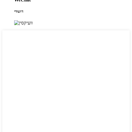
דזשודי