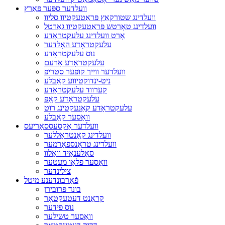
וועלדער ספּער פּאַרץ
וועלדינג שטורקאַץ פּראַטעקטיוו סליוו
וועלדינג טאָרטש פּראַטעקטיוו גאַרטל
אָרט וועלדינג עלעקטראָדע
עלעקטראָדע האָלדער
נוס עלעקטראָדע
עלעקטראָדע אָרעם
וועלדער ווייך קופּער סטריפּ
ניט-ינדוקטיווע קאַבלע
קערווד עלעקטראָדע
עלעקטראָדע קאַפּ
עלעקטראָדע קאַנעקטינג רוט
וואַסער קאַבלע
וועלדער אַקסעססאָריעס
וועלדינג קאָנטראָללער
וועלדינג טראַנספאָרמער
סאָלענאָיד וואַלוו
וואַסער פלאָו מעטער
צילינדער
פֿאַרבונדענע מיטל
בונד פּרובירן
קראַנט דעטעקטאָר
נוס פידער
וואַסער טשילער