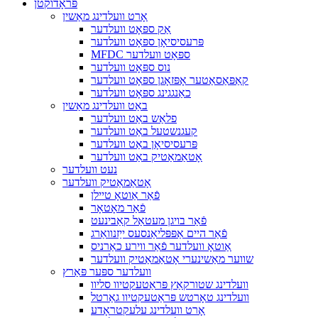
פּראָדוקטן
אָרט וועלדינג מאַשין
אַק ספּאָט וועלדער
פּרעסיסיאָן ספּאָט וועלדער
MFDC ספּאָט וועלדער
נוס ספּאָט וועלדער
קאַפּאַסאַטער אָפּזאָגן ספּאָט וועלדער
כאַנגגינג ספּאָט וועלדער
באַט וועלדינג מאַשין
פלאַש באַט וועלדער
קעגנשטעל באַט וועלדער
פּרעסיסיאָן באַט וועלדער
אָטאַמאַטיק באַט וועלדער
נעט וועלדער
אָטאַמאַטיק וועלדער
פֿאַר אַוטאָ טיילן
פֿאַר מאָטאָר
פֿאַר בויגן מעטאַל קאַבינעט
פֿאַר היים אַפּפּליאַנסעס ייַזנוואַרג
אַוטאָ וועלדער פֿאַר ווירע כאַרניס
שווער מאַשינערי אָטאַמאַטיק וועלדער
וועלדער ספּער פּאַרץ
וועלדינג שטורקאַץ פּראַטעקטיוו סליוו
וועלדינג טאָרטש פּראַטעקטיוו גאַרטל
אָרט וועלדינג עלעקטראָדע