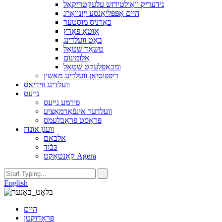
נידעריק וואָולטידזש עלעקטריקאַל
היים אַפּפּליאַנסע ייַזנוואַרג
כאַרניס מוסטער
אַוטאָ פּאַרץ
באַט וועלדינג
טשאַד שטאָל
אַלומינום
ומבאַפלעקט שטאָל
דיפפוסיאָן וועלדינג מאַשין
וועלדינג ווידיאס
נייַעס
פירמע נייַעס
וועלדער אינפֿאָרמאַציע
פּראָסט פּראָבלעמס
וועגן אונדז
אלבאם
כּבֿוד
קאָנטאַקט Agera
English
היים
פּראָדוקטן