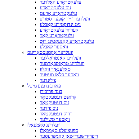
עלעקטראָדע האָלדער
נוס עלעקטראָדע
עלעקטראָדע אָרעם
וועלדער ווייך קופּער סטריפּ
ניט-ינדוקטיווע קאַבלע
קערווד עלעקטראָדע
עלעקטראָדע קאַפּ
עלעקטראָדע קאַנעקטינג רוט
וואַסער קאַבלע
וועלדער אַקסעססאָריעס
וועלדינג קאָנטראָללער
וועלדינג טראַנספאָרמער
סאָלענאָיד וואַלוו
וואַסער פלאָו מעטער
צילינדער
פֿאַרבונדענע מיטל
בונד פּרובירן
קראַנט דעטעקטאָר
נוס דעטעקטאָר
נוס פידער
דרוק דעטעקטאָר
וואַסער טשילער
וועלדינג סאַמפּאַלז
ספּעציעלע סאַמפּאַלז
ריפרידזשעריישאַן קאַמפּרעסער