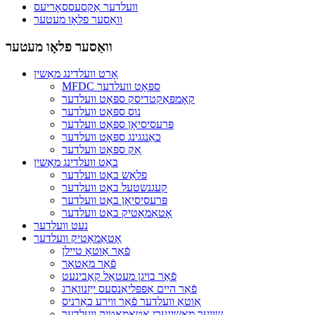
וועלדער אַקסעססאָריעס
וואַסער פלאָו מעטער
וואַסער פלאָו מעטער
אָרט וועלדינג מאַשין
MFDC ספּאָט וועלדער
קאָמפּאַקטדיסק ספּאָט וועלדער
נוס ספּאָט וועלדער
פּרעסיסיאָן ספּאָט וועלדער
כאַנגגינג ספּאָט וועלדער
אַק ספּאָט וועלדער
באַט וועלדינג מאַשין
פלאַש באַט וועלדער
קעגנשטעל באַט וועלדער
פּרעסיסיאָן באַט וועלדער
אָטאַמאַטיק באַט וועלדער
נעט וועלדער
אָטאַמאַטיק וועלדער
פֿאַר אַוטאָ טיילן
פֿאַר מאָטאָר
פֿאַר בויגן מעטאַל קאַבינעט
פֿאַר היים אַפּפּליאַנסעס ייַזנוואַרג
אַוטאָ וועלדער פֿאַר ווירע כאַרניס
שווער מאַשינערי אָטאַמאַטיק וועלדער