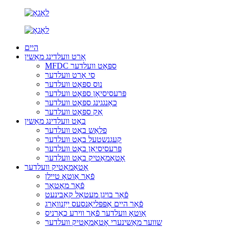
היים
אָרט וועלדינג מאַשין
MFDC ספּאָט וועלדער
סי אָרט וועלדער
נוס ספּאָט וועלדער
פּרעסיסיאָן ספּאָט וועלדער
כאַנגגינג ספּאָט וועלדער
אַק ספּאָט וועלדער
באַט וועלדינג מאַשין
פלאַש באַט וועלדער
קעגנשטעל באַט וועלדער
פּרעסיסיאָן באַט וועלדער
אָטאַמאַטיק באַט וועלדער
אָטאַמאַטיק וועלדער
פֿאַר אַוטאָ טיילן
פֿאַר מאָטאָר
פֿאַר בויגן מעטאַל קאַבינעט
פֿאַר היים אַפּפּליאַנסעס ייַזנוואַרג
אַוטאָ וועלדער פֿאַר ווירע כאַרניס
שווער מאַשינערי אָטאַמאַטיק וועלדער