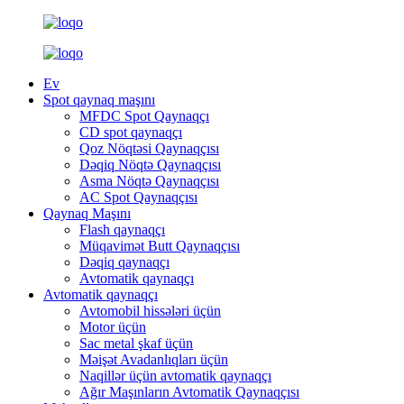
Ev
Spot qaynaq maşını
MFDC Spot Qaynaqçı
CD spot qaynaqçı
Qoz Nöqtəsi Qaynaqçısı
Dəqiq Nöqtə Qaynaqçısı
Asma Nöqtə Qaynaqçısı
AC Spot Qaynaqçısı
Qaynaq Maşını
Flash qaynaqçı
Müqavimət Butt Qaynaqçısı
Dəqiq qaynaqçı
Avtomatik qaynaqçı
Avtomatik qaynaqçı
Avtomobil hissələri üçün
Motor üçün
Sac metal şkaf üçün
Məişət Avadanlıqları üçün
Naqillər üçün avtomatik qaynaqçı
Ağır Maşınların Avtomatik Qaynaqçısı