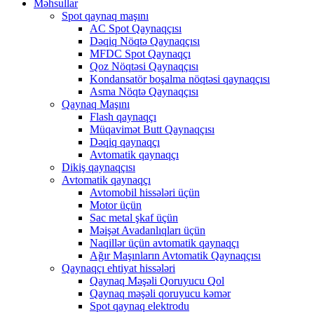
Məhsullar
Spot qaynaq maşını
AC Spot Qaynaqçısı
Dəqiq Nöqtə Qaynaqçısı
MFDC Spot Qaynaqçı
Qoz Nöqtəsi Qaynaqçısı
Kondansatör boşalma nöqtəsi qaynaqçısı
Asma Nöqtə Qaynaqçısı
Qaynaq Maşını
Flash qaynaqçı
Müqavimət Butt Qaynaqçısı
Dəqiq qaynaqçı
Avtomatik qaynaqçı
Dikiş qaynaqçısı
Avtomatik qaynaqçı
Avtomobil hissələri üçün
Motor üçün
Sac metal şkaf üçün
Məişət Avadanlıqları üçün
Naqillər üçün avtomatik qaynaqçı
Ağır Maşınların Avtomatik Qaynaqçısı
Qaynaqçı ehtiyat hissələri
Qaynaq Məşəli Qoruyucu Qol
Qaynaq məşəli qoruyucu kəmər
Spot qaynaq elektrodu