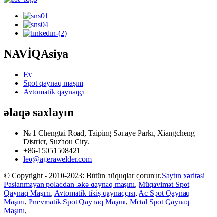
NAVİQAsiya
Ev
Spot qaynaq maşını
Avtomatik qaynaqçı
əlaqə saxlayın
№ 1 Chengtai Road, Taiping Sənaye Parkı, Xiangcheng
District, Suzhou City.
+86-15051508421
leo@agerawelder.com
© Copyright - 2010-2023: Bütün hüquqlar qorunur.
Saytın xəritəsi
Paslanmayan poladdan ləkə qaynaq maşını
,
Müqavimət Spot
Qaynaq Maşını
,
Avtomatik tikiş qaynaqçısı
,
Ac Spot Qaynaq
Maşını
,
Pnevmatik Spot Qaynaq Maşını
,
Metal Spot Qaynaq
Maşını
,