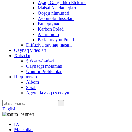
Aşağı Gərginlikli Elektrik
Məişət Avadanlıqları
Qoşqu nümunəsi
Avtomobil hissələri
Butt qaynaq
Karbon Polad
Alüminium
Paslanmayan Polad
Diffuziya qaynaq maşını
Qaynaq videoları
Xəbərlər
Şirkət xəbərləri
Qaynaqçı məlumatı
Ümumi Problemlər
Haqqımızda
Albom
Şərəf
Agera ilə əlaqə saxlayın
English
Ev
Məhsullar