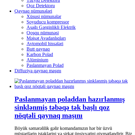
Təzyiq Detektoru
Qoz Detektoru
Qaynaq nümunələri
Xüsusi nümunələr
Soyuducu kompressor
Aşağı Gərginlikli Elektrik
Qoşqu nümunəsi
Məişət Avadanlıqları
Avtomobil hissələri
Butt qaynaq
Karbon Polad
Alüminium
Paslanmayan Polad
Diffuziya qaynaq maşını
Paslanmayan poladdan hazırlanmış
sinklənmiş təbəqə tək başlı qoz
nöqtəli qaynaq maşını
Böyük səmərəlilik gəlir komandamızın hər bir üzvü
müştərilərin istəklərini və şirkət ünsiyyətini qiymətləndirir. Biz