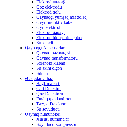
Elektrod tutacağı
Qoz elektrodu
Elektrod qolu
Qaynaqçı yumşaq mis zolaq
Qeyri-induktiv kabel
Əyri elektrod
Elektrod qapağı
Elektrod birləşdirici çubuq
Su kabeli
Qaynaqçı Aksesuarları
Qaynaq nəzarətçisi
Qaynaq transformatoru
Solenoid klapan
Su axını ölçən
Silindr
Əlaqədar Cihaz
Bağlama testi
Cari Detektor
Qoz Detektoru
Fındıq qidalandırıcı
Təzyiq Detektoru
Su soyuducu
Qaynaq nümunələri
Xüsusi nümunələr
Soyuducu kompressor