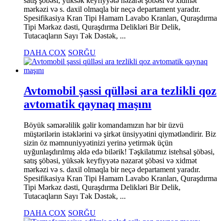
satış şöbəsi, yüksək keyfiyyətə nəzarət şöbəsi və xidmət
mərkəzi və s. daxil olmaqla bir neçə departament yaradır.
Spesifikasiya Kran Tipi Hamam Lavabo Kranları, Quraşdırma
Tipi Mərkəz dəsti, Quraşdırma Delikləri Bir Delik,
Tutacaqların Sayı Tək Dəstək, ...
DAHA ÇOX
SORĞU
Avtomobil şassi qülləsi ara tezlikli qoz
avtomatik qaynaq maşını
Böyük səmərəlilik gəlir komandamızın hər bir üzvü
müştərilərin istəklərini və şirkət ünsiyyətini qiymətləndirir. Biz
sizin öz məmnuniyyətinizi yerinə yetirmək üçün
uyğunlaşdırılmış əldə edə bilərik! Təşkilatımız istehsal şöbəsi,
satış şöbəsi, yüksək keyfiyyətə nəzarət şöbəsi və xidmət
mərkəzi və s. daxil olmaqla bir neçə departament yaradır.
Spesifikasiya Kran Tipi Hamam Lavabo Kranları, Quraşdırma
Tipi Mərkəz dəsti, Quraşdırma Delikləri Bir Delik,
Tutacaqların Sayı Tək Dəstək, ...
DAHA ÇOX
SORĞU