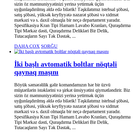
sizin öz məmnuniyyətinizi yerinə yetirmək üçün
uyğunlaşdırılmış əldə edə bilərik! Təşkilatımız istehsal şöbəsi,
satış şöbəsi, yüksək keyfiyyətə nəzarət şöbəsi və xidmət
mərkəzi və s. daxil olmaqla bir neçə departament yaradır.
Spesifikasiya Kran Tipi Hamam Lavabo Kranları, Quraşdırma
Tipi Mərkəz dəsti, Quraşdırma Delikləri Bir Delik,
Tutacaqların Sayı Tək Dəstək, ...
DAHA ÇOX
SORĞU
İki başlı avtomatik boltlar nöqtəli
qaynaq maşını
Böyük səmərəlilik gəlir komandamızın hər bir üzvü
müştərilərin istəklərini və şirkət ünsiyyətini qiymətləndirir. Biz
sizin öz məmnuniyyətinizi yerinə yetirmək üçün
uyğunlaşdırılmış əldə edə bilərik! Təşkilatımız istehsal şöbəsi,
satış şöbəsi, yüksək keyfiyyətə nəzarət şöbəsi və xidmət
mərkəzi və s. daxil olmaqla bir neçə departament yaradır.
Spesifikasiya Kran Tipi Hamam Lavabo Kranları, Quraşdırma
Tipi Mərkəz dəsti, Quraşdırma Delikləri Bir Delik,
Tutacaqların Sayı Tək Dəstək, ...