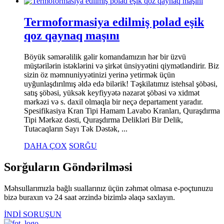
Termoformasiya edilmiş polad eşik
qoz qaynaq maşını
Böyük səmərəlilik gəlir komandamızın hər bir üzvü
müştərilərin istəklərini və şirkət ünsiyyətini qiymətləndirir. Biz
sizin öz məmnuniyyətinizi yerinə yetirmək üçün
uyğunlaşdırılmış əldə edə bilərik! Təşkilatımız istehsal şöbəsi,
satış şöbəsi, yüksək keyfiyyətə nəzarət şöbəsi və xidmət
mərkəzi və s. daxil olmaqla bir neçə departament yaradır.
Spesifikasiya Kran Tipi Hamam Lavabo Kranları, Quraşdırma
Tipi Mərkəz dəsti, Quraşdırma Delikləri Bir Delik,
Tutacaqların Sayı Tək Dəstək, ...
DAHA ÇOX
SORĞU
Sorğuların Göndərilməsi
Məhsullarımızla bağlı suallarınız üçün zəhmət olmasa e-poçtunuzu
bizə buraxın və 24 saat ərzində bizimlə əlaqə saxlayın.
İNDİ SORUŞUN