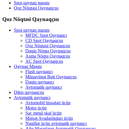
Spot qaynaq maşını
Qoz Nöqtəsi Qaynaqçısı
Qoz Nöqtəsi Qaynaqçısı
Spot qaynaq maşını
MFDC Spot Qaynaqçı
CD Spot Qaynaqçısı
Qoz Nöqtəsi Qaynaqçısı
Dəqiq Nöqtə Qaynaqçısı
Asma Nöqtə Qaynaqçısı
AC Spot Qaynaqçısı
Qaynaq Maşını
Flash qaynaqçı
Müqavimət Butt Qaynaqçısı
Dəqiq qaynaqçı
Avtomatik qaynaqçı
Dikiş qaynaqçısı
Avtomatik qaynaqçı
Avtomobil hissələri üçün
Motor üçün
Sac metal şkaf üçün
Məişət Avadanlıqları üçün
Naqillər üçün avtomatik qaynaqçı
Ağır Maşınların Avtomatik Qaynaqçısı