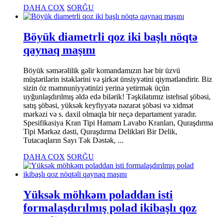
DAHA ÇOX
SORĞU
Böyük diametrli qoz iki başlı nöqtə
qaynaq maşını
Böyük səmərəlilik gəlir komandamızın hər bir üzvü
müştərilərin istəklərini və şirkət ünsiyyətini qiymətləndirir. Biz
sizin öz məmnuniyyətinizi yerinə yetirmək üçün
uyğunlaşdırılmış əldə edə bilərik! Təşkilatımız istehsal şöbəsi,
satış şöbəsi, yüksək keyfiyyətə nəzarət şöbəsi və xidmət
mərkəzi və s. daxil olmaqla bir neçə departament yaradır.
Spesifikasiya Kran Tipi Hamam Lavabo Kranları, Quraşdırma
Tipi Mərkəz dəsti, Quraşdırma Delikləri Bir Delik,
Tutacaqların Sayı Tək Dəstək, ...
DAHA ÇOX
SORĞU
Yüksək möhkəm poladdan isti
formalaşdırılmış polad ikibaşlı qoz