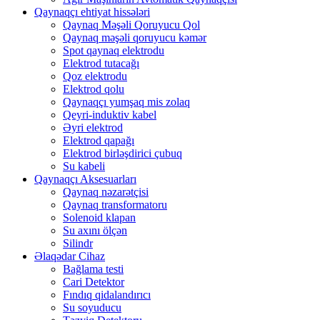
Qaynaqçı ehtiyat hissələri
Qaynaq Məşəli Qoruyucu Qol
Qaynaq məşəli qoruyucu kəmər
Spot qaynaq elektrodu
Elektrod tutacağı
Qoz elektrodu
Elektrod qolu
Qaynaqçı yumşaq mis zolaq
Qeyri-induktiv kabel
Əyri elektrod
Elektrod qapağı
Elektrod birləşdirici çubuq
Su kabeli
Qaynaqçı Aksesuarları
Qaynaq nəzarətçisi
Qaynaq transformatoru
Solenoid klapan
Su axını ölçən
Silindr
Əlaqədar Cihaz
Bağlama testi
Cari Detektor
Fındıq qidalandırıcı
Su soyuducu