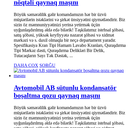
nöqtəli qaynaq maşını
Böyük səmərəlilik gəlir komandamızın hər bir üzvü
müştərilərin istəklərini və şirkət ünsiyyətini qiymətləndirir. Biz
sizin öz məmnuniyyətinizi yerinə yetirmək üçün
uyğunlaşdırılmış əldə edə bilərik! Təşkilatımız istehsal şöbəsi,
satış şöbəsi, yüksək keyfiyyətə nəzarət şöbəsi və xidmət
mərkəzi və s. daxil olmaqla bir neçə departament yaradır.
Spesifikasiya Kran Tipi Hamam Lavabo Kranları, Quraşdırma
Tipi Mərkəz dəsti, Quraşdırma Delikləri Bir Delik,
Tutacaqların Sayı Tək Dəstək, ...
DAHA ÇOX
SORĞU
Avtomobil AB sütunlu kondansatör
boşaltma qozu qaynaq maşını
Böyük səmərəlilik gəlir komandamızın hər bir üzvü
müştərilərin istəklərini və şirkət ünsiyyətini qiymətləndirir. Biz
sizin öz məmnuniyyətinizi yerinə yetirmək üçün
uyğunlaşdırılmış əldə edə bilərik! Təşkilatımız istehsal şöbəsi,