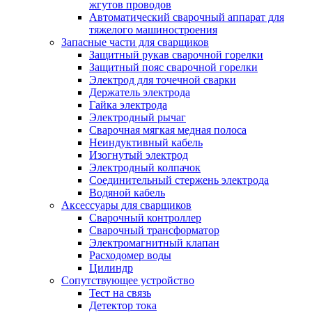
жгутов проводов
Автоматический сварочный аппарат для
тяжелого машиностроения
Запасные части для сварщиков
Защитный рукав сварочной горелки
Защитный пояс сварочной горелки
Электрод для точечной сварки
Держатель электрода
Гайка электрода
Электродный рычаг
Сварочная мягкая медная полоса
Неиндуктивный кабель
Изогнутый электрод
Электродный колпачок
Соединительный стержень электрода
Водяной кабель
Аксессуары для сварщиков
Сварочный контроллер
Сварочный трансформатор
Электромагнитный клапан
Расходомер воды
Цилиндр
Сопутствующее устройство
Тест на связь
Детектор тока