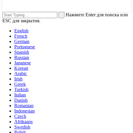
Нажмите Enter для поиска или
ESC для закрытия.
English
French
German
Portuguese
Spanish
Russian
Japanese
Korean
Arabic
Irish
Greek
Turkish
Italian
Danish
Romanian
Indonesian
Czech
Afrikaans
Swedish
Polish