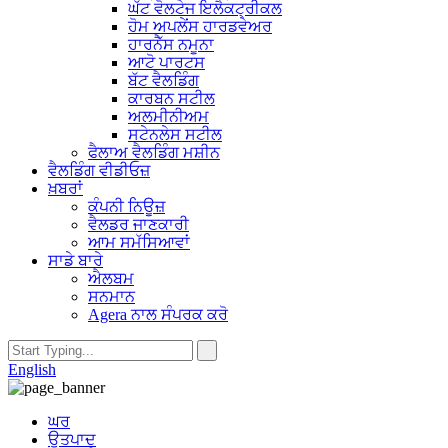
ਘੱਟ ਵੋਲਟੇਜ ਇਲੈਕਟ੍ਰੀਕਲ
ਹੋਮ ਅਪਲੇਂਸ ਹਾਰਡਵੇਅਰ
ਹਾਰਨੈੱਸ ਨਮੂਨਾ
ਆਟੋ ਪਾਰਟਸ
ਬੱਟ ਵੈਲਡਿੰਗ
ਕਾਰਬਨ ਸਟੀਲ
ਅਲਮੀਨੀਅਮ
ਸਟੇਨਲੇਸ ਸਟੀਲ
ਫੈਲਾਅ ਵੈਲਡਿੰਗ ਮਸ਼ੀਨ
ਵੈਲਡਿੰਗ ਵੀਡੀਓਜ਼
ਖ਼ਬਰਾਂ
ਕੰਪਨੀ ਨਿਊਜ਼
ਵੈਲਡਰ ਜਾਣਕਾਰੀ
ਆਮ ਸਮੱਸਿਆਵਾਂ
ਸਾਡੇ ਬਾਰੇ
ਐਲਬਮ
ਸਨਮਾਨ
Agera ਨਾਲ ਸੰਪਰਕ ਕਰੋ
English
ਘਰ
ਉਤਪਾਦ