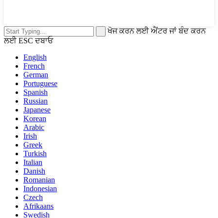
ਖੋਜ ਕਰਨ ਲਈ ਐਂਟਰ ਜਾਂ ਬੰਦ ਕਰਨ
ਲਈ ESC ਦਬਾਓ
English
French
German
Portuguese
Spanish
Russian
Japanese
Korean
Arabic
Irish
Greek
Turkish
Italian
Danish
Romanian
Indonesian
Czech
Afrikaans
Swedish