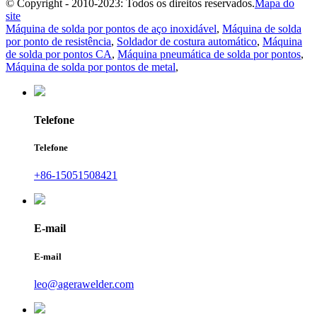
© Copyright - 2010-2023: Todos os direitos reservados.
Mapa do
site
Máquina de solda por pontos de aço inoxidável
,
Máquina de solda
por ponto de resistência
,
Soldador de costura automático
,
Máquina
de solda por pontos CA
,
Máquina pneumática de solda por pontos
,
Máquina de solda por pontos de metal
,
Telefone
Telefone
+86-15051508421
E-mail
E-mail
leo@agerawelder.com