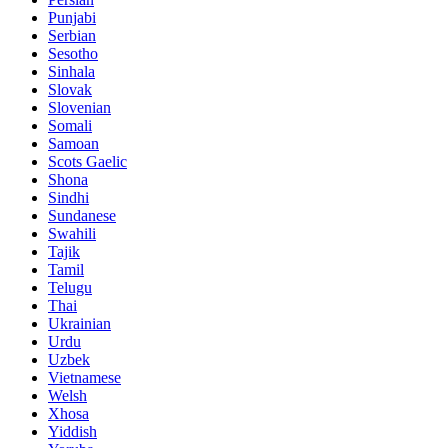
Punjabi
Serbian
Sesotho
Sinhala
Slovak
Slovenian
Somali
Samoan
Scots Gaelic
Shona
Sindhi
Sundanese
Swahili
Tajik
Tamil
Telugu
Thai
Ukrainian
Urdu
Uzbek
Vietnamese
Welsh
Xhosa
Yiddish