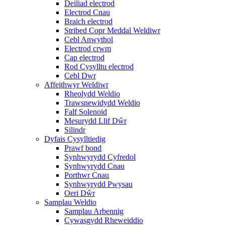
Deiliad electrod
Electrod Cnau
Braich electrod
Stribed Copr Meddal Weldiwr
Cebl Anwythol
Electrod crwm
Cap electrod
Rod Cysylltu electrod
Cebl Dwr
Affeithwyr Weldiwr
Rheolydd Weldio
Trawsnewidydd Weldio
Falf Solenoid
Mesurydd Llif Dŵr
Silindr
Dyfais Cysylltiedig
Prawf bond
Synhwyrydd Cyfredol
Synhwyrydd Cnau
Porthwr Cnau
Synhwyrydd Pwysau
Oeri Dŵr
Samplau Weldio
Samplau Arbennig
Cywasgydd Rheweiddio