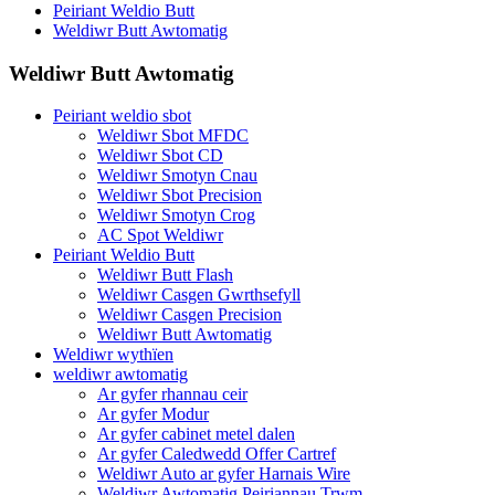
Peiriant Weldio Butt
Weldiwr Butt Awtomatig
Weldiwr Butt Awtomatig
Peiriant weldio sbot
Weldiwr Sbot MFDC
Weldiwr Sbot CD
Weldiwr Smotyn Cnau
Weldiwr Sbot Precision
Weldiwr Smotyn Crog
AC Spot Weldiwr
Peiriant Weldio Butt
Weldiwr Butt Flash
Weldiwr Casgen Gwrthsefyll
Weldiwr Casgen Precision
Weldiwr Butt Awtomatig
Weldiwr wythïen
weldiwr awtomatig
Ar gyfer rhannau ceir
Ar gyfer Modur
Ar gyfer cabinet metel dalen
Ar gyfer Caledwedd Offer Cartref
Weldiwr Auto ar gyfer Harnais Wire
Weldiwr Awtomatig Peiriannau Trwm