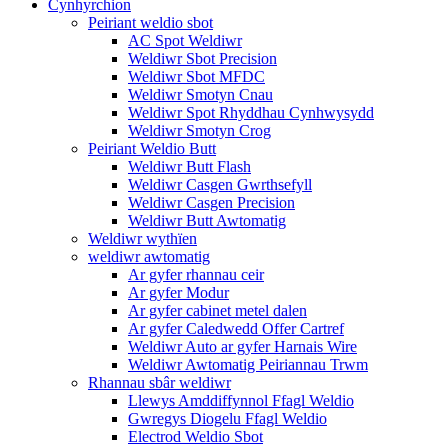
Cynhyrchion
Peiriant weldio sbot
AC Spot Weldiwr
Weldiwr Sbot Precision
Weldiwr Sbot MFDC
Weldiwr Smotyn Cnau
Weldiwr Spot Rhyddhau Cynhwysydd
Weldiwr Smotyn Crog
Peiriant Weldio Butt
Weldiwr Butt Flash
Weldiwr Casgen Gwrthsefyll
Weldiwr Casgen Precision
Weldiwr Butt Awtomatig
Weldiwr wythïen
weldiwr awtomatig
Ar gyfer rhannau ceir
Ar gyfer Modur
Ar gyfer cabinet metel dalen
Ar gyfer Caledwedd Offer Cartref
Weldiwr Auto ar gyfer Harnais Wire
Weldiwr Awtomatig Peiriannau Trwm
Rhannau sbâr weldiwr
Llewys Amddiffynnol Ffagl Weldio
Gwregys Diogelu Ffagl Weldio
Electrod Weldio Sbot