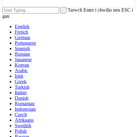
Tarwch Enter i chwilio neu ESC i
gau
English
French
German
Portuguese
Spanish
Russian
Japanese
Korean
Arabic
Irish
Greek
Turkish
Italian
Danish
Romanian
Indonesian
Czech
Afrikaans
Swedish
Polish
Basque