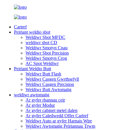
Cartref
Peiriant weldio sbot
Weldiwr Sbot MFDC
weldiwr sbot CD
Weldiwr Smotyn Cnau
Weldiwr Sbot Precision
Weldiwr Smotyn Crog
AC Spot Weldiwr
Peiriant Weldio Butt
Weldiwr Butt Flash
Weldiwr Casgen Gwrthsefyll
Weldiwr Casgen Precision
Weldiwr Butt Awtomatig
weldiwr awtomatig
Ar gyfer rhannau ceir
Ar gyfer Modur
Ar gyfer cabinet metel dalen
Ar gyfer Caledwedd Offer Cartref
Weldiwr Auto ar gyfer Harnais Wire
Weldiwr Awtomatig Peiriannau Trwm