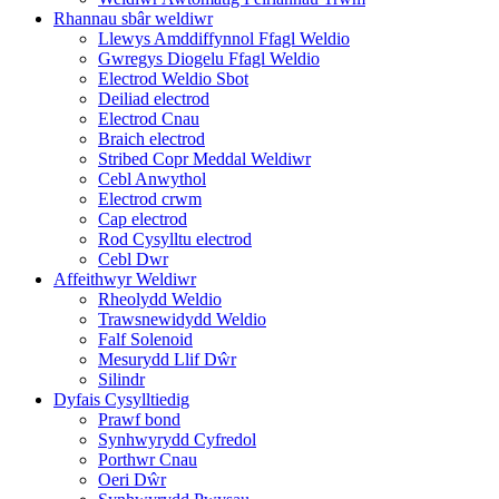
Rhannau sbâr weldiwr
Llewys Amddiffynnol Ffagl Weldio
Gwregys Diogelu Ffagl Weldio
Electrod Weldio Sbot
Deiliad electrod
Electrod Cnau
Braich electrod
Stribed Copr Meddal Weldiwr
Cebl Anwythol
Electrod crwm
Cap electrod
Rod Cysylltu electrod
Cebl Dwr
Affeithwyr Weldiwr
Rheolydd Weldio
Trawsnewidydd Weldio
Falf Solenoid
Mesurydd Llif Dŵr
Silindr
Dyfais Cysylltiedig
Prawf bond
Synhwyrydd Cyfredol
Porthwr Cnau
Oeri Dŵr