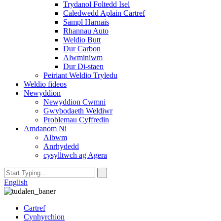
Trydanol Foltedd Isel
Caledwedd Aplain Cartref
Sampl Harnais
Rhannau Auto
Weldio Butt
Dur Carbon
Alwminiwm
Dur Di-staen
Peiriant Weldio Tryledu
Weldio fideos
Newyddion
Newyddion Cwmni
Gwybodaeth Weldiwr
Problemau Cyffredin
Amdanom Ni
Albwm
Anrhydedd
cysylltwch ag Agera
English
Cartref
Cynhyrchion