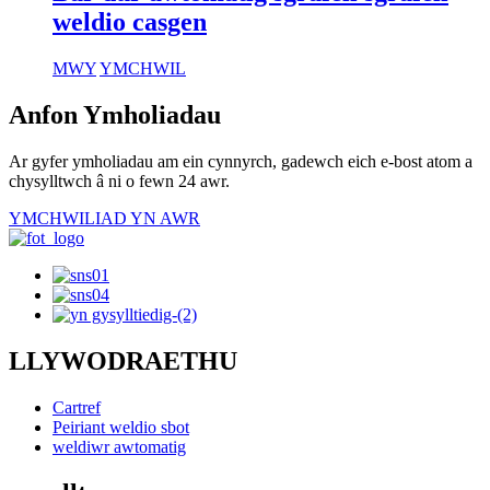
weldio casgen
MWY
YMCHWIL
Anfon Ymholiadau
Ar gyfer ymholiadau am ein cynnyrch, gadewch eich e-bost atom a
chysylltwch â ni o fewn 24 awr.
YMCHWILIAD YN AWR
LLYWODRAETHU
Cartref
Peiriant weldio sbot
weldiwr awtomatig