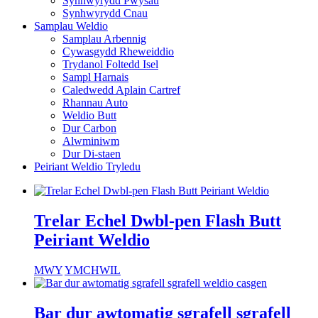
Synhwyrydd Pwysau
Synhwyrydd Cnau
Samplau Weldio
Samplau Arbennig
Cywasgydd Rheweiddio
Trydanol Foltedd Isel
Sampl Harnais
Caledwedd Aplain Cartref
Rhannau Auto
Weldio Butt
Dur Carbon
Alwminiwm
Dur Di-staen
Peiriant Weldio Tryledu
Trelar Echel Dwbl-pen Flash Butt
Peiriant Weldio
MWY
YMCHWIL
Bar dur awtomatig sgrafell sgrafell