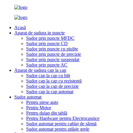
Acasă
Aparat de sudura in puncte
Sudor prin puncte MFDC
Sudor prin puncte CD
Sudor prin puncte cu piulițe
Sudor prin puncte de precizie
Sudor prin puncte suspendat
Sudor prin puncte AC
Aparat de sudura cap la cap
Sudor cap la cap cu bliț
Sudor cap la cap cu rezistență
Sudor cap la cap de precizie
Sudor cap la cap automat
Sudor automat
Pentru piese auto
Pentru Motor
Pentru dulap din tablă
Pentru Hardware pentru Electrocasnice
Sudor automat pentru cablaj de sârmă
Sudor automat pentru utilaje grele