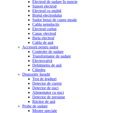
Electrod de sudare în puncte
Suport electrod
Electrod cu piuliță
Brațul electrodului
Sudor benzi de cupru moale
Cablu neinductiv
Electrod curbat
Capac electrod
Biela electrod
Cablu de apă
Accesorii pentru sudor
Controler de sudare
Transformator de sudare
Electrovalvă
Debitmetru de apă
Cilindru
Dispozitiv înrudit
Test de legături
Detector de curent
Detector de nuci
Alimentator cu nuci
Detector de presiune
Răcitor de apă
Probe de sudare
Mostre speciale