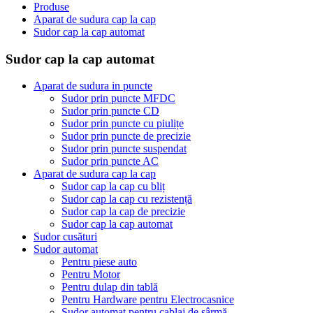
Produse
Aparat de sudura cap la cap
Sudor cap la cap automat
Sudor cap la cap automat
Aparat de sudura in puncte
Sudor prin puncte MFDC
Sudor prin puncte CD
Sudor prin puncte cu piulițe
Sudor prin puncte de precizie
Sudor prin puncte suspendat
Sudor prin puncte AC
Aparat de sudura cap la cap
Sudor cap la cap cu bliț
Sudor cap la cap cu rezistență
Sudor cap la cap de precizie
Sudor cap la cap automat
Sudor cusături
Sudor automat
Pentru piese auto
Pentru Motor
Pentru dulap din tablă
Pentru Hardware pentru Electrocasnice
Sudor automat pentru cablaj de sârmă