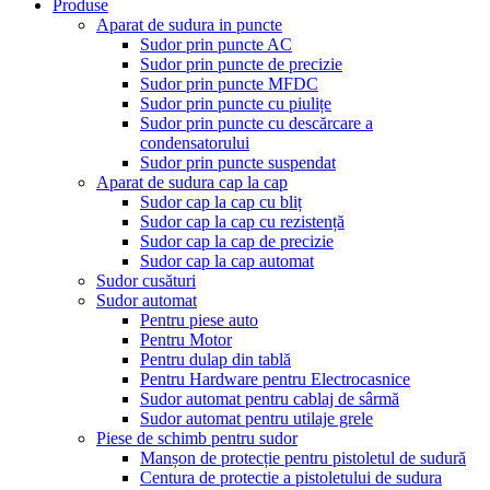
Produse
Aparat de sudura in puncte
Sudor prin puncte AC
Sudor prin puncte de precizie
Sudor prin puncte MFDC
Sudor prin puncte cu piulițe
Sudor prin puncte cu descărcare a
condensatorului
Sudor prin puncte suspendat
Aparat de sudura cap la cap
Sudor cap la cap cu bliț
Sudor cap la cap cu rezistență
Sudor cap la cap de precizie
Sudor cap la cap automat
Sudor cusături
Sudor automat
Pentru piese auto
Pentru Motor
Pentru dulap din tablă
Pentru Hardware pentru Electrocasnice
Sudor automat pentru cablaj de sârmă
Sudor automat pentru utilaje grele
Piese de schimb pentru sudor
Manșon de protecție pentru pistoletul de sudură
Centura de protectie a pistoletului de sudura