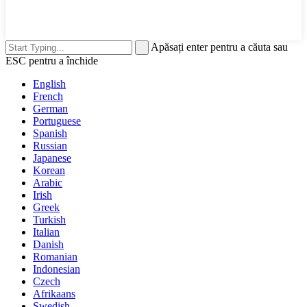
Apăsați enter pentru a căuta sau
ESC pentru a închide
English
French
German
Portuguese
Spanish
Russian
Japanese
Korean
Arabic
Irish
Greek
Turkish
Italian
Danish
Romanian
Indonesian
Czech
Afrikaans
Swedish