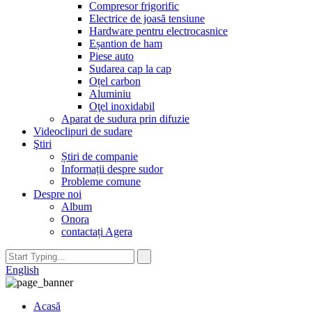
Compresor frigorific
Electrice de joasă tensiune
Hardware pentru electrocasnice
Eșantion de ham
Piese auto
Sudarea cap la cap
Oțel carbon
Aluminiu
Oţel inoxidabil
Aparat de sudura prin difuzie
Videoclipuri de sudare
Ştiri
Știri de companie
Informații despre sudor
Probleme comune
Despre noi
Album
Onora
contactați Agera
English
Acasă