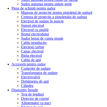
Sudor automat pentru utilaje grele
Piese de schimb pentru sudor
Manșon de protecție pentru pistoletul de sudură
Centura de protectie a pistoletului de sudura
Electrod de sudare în puncte
Suport electrod
Electrod cu piuliță
Brațul electrodului
Sudor benzi de cupru moale
Cablu neinductiv
Electrod curbat
Capac electrod
Biela electrod
Cablu de apă
Accesorii pentru sudor
Controler de sudare
Transformator de sudare
Electrovalvă
Debitmetru de apă
Cilindru
Dispozitiv înrudit
Test de legături
Detector de curent
Alimentator cu nuci