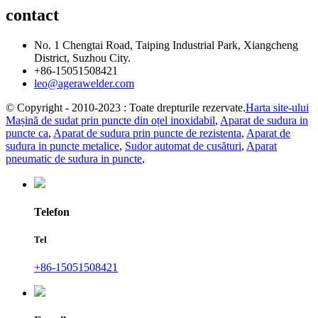
contact
No. 1 Chengtai Road, Taiping Industrial Park, Xiangcheng
District, Suzhou City.
+86-15051508421
leo@agerawelder.com
© Copyright - 2010-2023 : Toate drepturile rezervate.
Harta site-ului
Mașină de sudat prin puncte din oțel inoxidabil
,
Aparat de sudura in
puncte ca
,
Aparat de sudura prin puncte de rezistenta
,
Aparat de
sudura in puncte metalice
,
Sudor automat de cusături
,
Aparat
pneumatic de sudura in puncte
,
Telefon
Tel
+86-15051508421