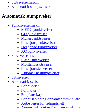
Støvsveisemaskin
Automatisk stumpsveiser
Automatisk stumpsveiser
Punktsveisemaskin
MFDC punktsveiser
CD punktsveiser
Mutterpunktsveiser
Presisjonspunktsveiser
Hengende Punktsveiser
AC punktsveiser
Støvsveisemaskin
Flash Butt Welder
Motstandsstøtsveiser
Presisjonsstøtsveiser
Automatisk stumpsveiser
Sømsveiser
Automatisk sveiser
For bildeler
For motor
For plateskap
For husholdningsapparater maskinvare
Autosveiser for ledningsnett
Automatisk sveiser for tunge maskiner