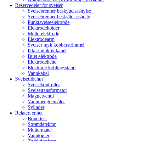
Reservedeler for sveiser
Sveisebrenner beskyttelseshylse
Sveisebrenner beskyttelsesbelte
Punktsveiseelektrode
Elektrodeholder
Mutterelektrode
Elektrodearm
Sveiser myk kobberstrimmel
Ikke-induktiv kabel
Buet elektrode
Elektrodehette
Elektrode koblingsstang
Vannkabel
Sveisetilbehør
Sveisekontroller
Sveisetransformator
Magnetventil
Vannmengdemåler
Sylinder
Relatert enhet
Bond test
Strømdetektor
Muttermater
Vannkjøler