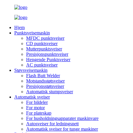
Hjem
Punktsveisemaskin
MFDC punktsveiser
CD punktsveiser
Mutterpunktsveiser
Presisjonspunktsveiser
Hengende Punktsveiser
AC punktsveiser
Støvsveisemaskin
Flash Butt Welder
Motstandsstøtsveiser
Presisjonsstøtsveiser
Automatisk stumpsveiser
Automatisk sveiser
For bildeler
For motor
For plateskap
For husholdningsapparater maskinvare
Autosveiser for ledningsnett
Automatisk sveiser for tunge maskiner