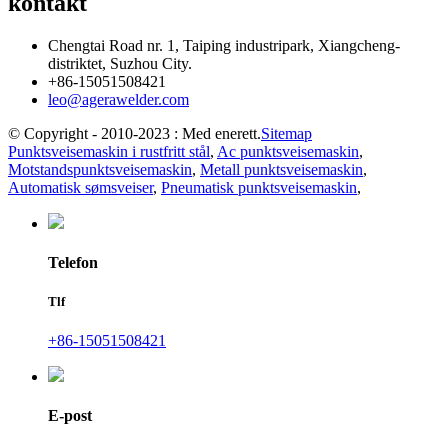
kontakt
Chengtai Road nr. 1, Taiping industripark, Xiangcheng-
distriktet, Suzhou City.
+86-15051508421
leo@agerawelder.com
© Copyright - 2010-2023 : Med enerett.
Sitemap
Punktsveisemaskin i rustfritt stål
,
Ac punktsveisemaskin
,
Motstandspunktsveisemaskin
,
Metall punktsveisemaskin
,
Automatisk sømsveiser
,
Pneumatisk punktsveisemaskin
,
Telefon
Tlf
+86-15051508421
E-post