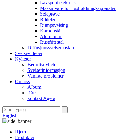
Lavspent elektrisk
Maskinvare for husholdningsapparater
Seleprøve
Bildeler
Rumpsveising
Karbonstål
Aluminium
Rustfritt stål
Diffusjonssveisemaskin
Sveisevideoer
Nyheter
Bedriftsnyheter
Sveiserinformasjon
Vanlige problemer
Om oss
Album
Ære
kontakt Agera
English
Hjem
Produkter