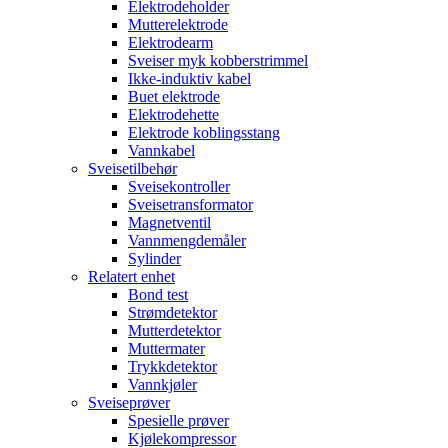
Elektrodeholder
Mutterelektrode
Elektrodearm
Sveiser myk kobberstrimmel
Ikke-induktiv kabel
Buet elektrode
Elektrodehette
Elektrode koblingsstang
Vannkabel
Sveisetilbehør
Sveisekontroller
Sveisetransformator
Magnetventil
Vannmengdemåler
Sylinder
Relatert enhet
Bond test
Strømdetektor
Mutterdetektor
Muttermater
Trykkdetektor
Vannkjøler
Sveiseprøver
Spesielle prøver
Kjølekompressor