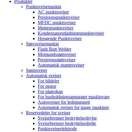
Produkter
Punktsveisemaskin
AC punktsveiser
Presisjonspunktsveiser
MFDC punktsveiser
Mutterpunktsveiser
Kondensatorutladningspunktsveiser
Hengende Punktsveiser
Støvsveisemaskin
Flash Butt Welder
Motstandsstøtsveiser
Presisjonsstøtsveiser
Automatisk stumpsveiser
Sømsveiser
Automatisk sveiser
For bildeler
For motor
For plateskap
For husholdningsapparater maskinvare
Autosveiser for ledningsnett
Automatisk sveiser for tunge maskiner
Reservedeler for sveiser
Sveisebrenner beskyttelseshylse
Sveisebrenner beskyttelsesbelte
Punktsveiseelektrode