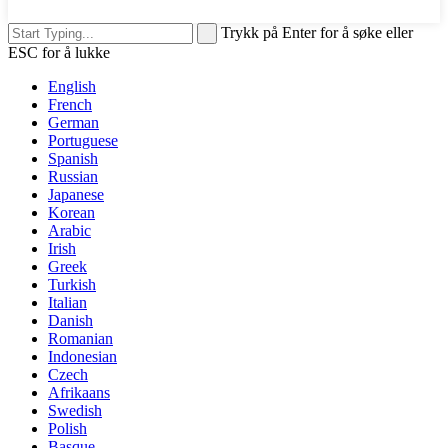
Trykk på Enter for å søke eller
ESC for å lukke
English
French
German
Portuguese
Spanish
Russian
Japanese
Korean
Arabic
Irish
Greek
Turkish
Italian
Danish
Romanian
Indonesian
Czech
Afrikaans
Swedish
Polish
Basque