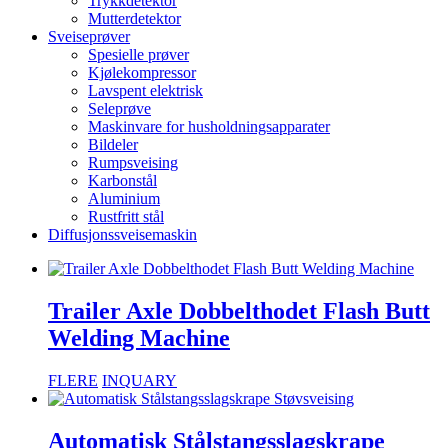
Trykkdetektor
Mutterdetektor
Sveiseprøver
Spesielle prøver
Kjølekompressor
Lavspent elektrisk
Seleprøve
Maskinvare for husholdningsapparater
Bildeler
Rumpsveising
Karbonstål
Aluminium
Rustfritt stål
Diffusjonssveisemaskin
Trailer Axle Dobbelthodet Flash Butt
Welding Machine
FLERE
INQUARY
Automatisk Stålstangsslagskrape