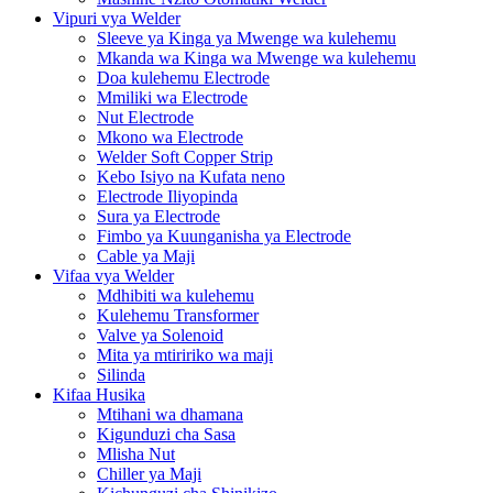
Vipuri vya Welder
Sleeve ya Kinga ya Mwenge wa kulehemu
Mkanda wa Kinga wa Mwenge wa kulehemu
Doa kulehemu Electrode
Mmiliki wa Electrode
Nut Electrode
Mkono wa Electrode
Welder Soft Copper Strip
Kebo Isiyo na Kufata neno
Electrode Iliyopinda
Sura ya Electrode
Fimbo ya Kuunganisha ya Electrode
Cable ya Maji
Vifaa vya Welder
Mdhibiti wa kulehemu
Kulehemu Transformer
Valve ya Solenoid
Mita ya mtiririko wa maji
Silinda
Kifaa Husika
Mtihani wa dhamana
Kigunduzi cha Sasa
Mlisha Nut
Chiller ya Maji