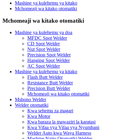
Mashine ya kulehemu ya kitako
Mchomeaji wa kitako otomatiki
Mchomeaji wa kitako otomatiki
Mashine ya kulehemu ya doa
MFDC Spot Welder
CD Spot Welder
Nut Spot Welder
Precision Spot Welder
Hanging Spot Welder
AC Spot Welder
Mashine ya kulehemu ya kitako
Flash Butt Welder
Resistance Butt Welder
Precision Butt Welder
Mchomeaji wa kitako otomatiki
Mshono Welder
Welder otomatiki
Kwa sehemu za magari
Kwa Motor
Kwa baraza la mawaziri la karatasi
Kwa Vifaa vya Vifaa vya Nyumbani
Welder Auto kwa Waya Harness
Mashine Nzito Otomatiki Welder