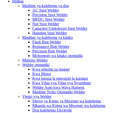
Bidhaa
Mashine ya kulehemu ya doa
AC Spot Welder
Precision Spot Welder
MFDC Spot Welder
Nut Spot Welder
Capacitor Utekelezaji Spot Welder
Hanging Spot Welder
Mashine ya kulehemu ya kitako
Flash Butt Welder
Resistance Butt Welder
Precision Butt Welder
Mchomeaji wa kitako otomatiki
Mshono Welder
Welder otomatiki
Kwa sehemu za magari
Kwa Motor
Kwa baraza la mawaziri la karatasi
Kwa Vifaa vya Vifaa vya Nyumbani
Welder Auto kwa Waya Harness
Mashine Nzito Otomatiki Welder
Vipuri vya Welder
Sleeve ya Kinga ya Mwenge wa kulehemu
Mkanda wa Kinga wa Mwenge wa kulehemu
Doa kulehemu Electrode