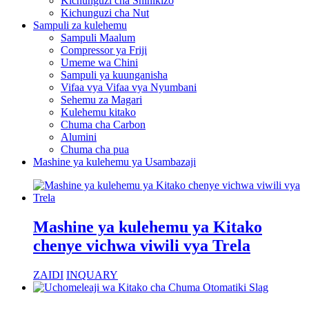
Kichunguzi cha Shinikizo
Kichunguzi cha Nut
Sampuli za kulehemu
Sampuli Maalum
Compressor ya Friji
Umeme wa Chini
Sampuli ya kuunganisha
Vifaa vya Vifaa vya Nyumbani
Sehemu za Magari
Kulehemu kitako
Chuma cha Carbon
Alumini
Chuma cha pua
Mashine ya kulehemu ya Usambazaji
Mashine ya kulehemu ya Kitako
chenye vichwa viwili vya Trela
ZAIDI
INQUARY