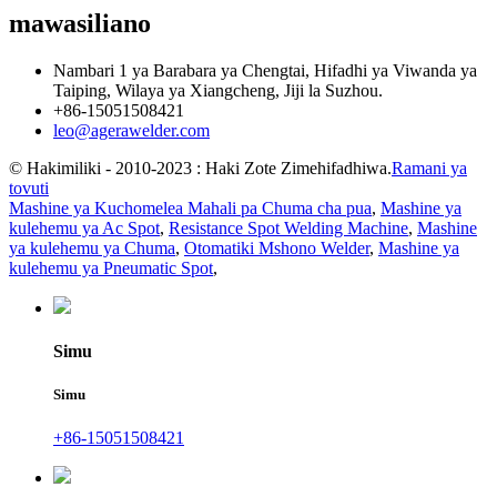
mawasiliano
Nambari 1 ya Barabara ya Chengtai, Hifadhi ya Viwanda ya
Taiping, Wilaya ya Xiangcheng, Jiji la Suzhou.
+86-15051508421
leo@agerawelder.com
© Hakimiliki - 2010-2023 : Haki Zote Zimehifadhiwa.
Ramani ya
tovuti
Mashine ya Kuchomelea Mahali pa Chuma cha pua
,
Mashine ya
kulehemu ya Ac Spot
,
Resistance Spot Welding Machine
,
Mashine
ya kulehemu ya Chuma
,
Otomatiki Mshono Welder
,
Mashine ya
kulehemu ya Pneumatic Spot
,
Simu
Simu
+86-15051508421