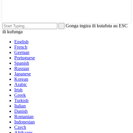
Gonga ingiza ili kutafuta au ESC
ili kufunga
English
French
German
Portuguese
Spanish
Russian
Japanese
Korean
Arabic
Irish
Greek
Turkish
Italian
Danish
Romanian
Indonesian
Czech
Afrikaans