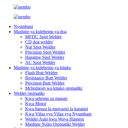
Nyumbani
Mashine ya kulehemu ya doa
MFDC Spot Welder
CD doa welder
Nut Spot Welder
Precision Spot Welder
Hanging Spot Welder
AC Spot Welder
Mashine ya kulehemu ya kitako
Flash Butt Welder
Resistance Butt Welder
Precision Butt Welder
Mchomeaji wa kitako otomatiki
Welder otomatiki
Kwa sehemu za magari
Kwa Motor
Kwa baraza la mawaziri la karatasi
Kwa Vifaa vya Vifaa vya Nyumbani
Welder Auto kwa Waya Harness
Mashine Nzito Otomatiki Welder