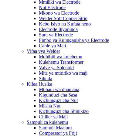
Mmiliki wa Electrode
Nut Electrode
Mkono wa Electrode
Welder Soft Copper Strip
Kebo Isiyo na Kufata neno
Electrode Iliyopinda
Sura ya Electrode
Fimbo ya Kuunganisha ya Electrode
Cable ya Maji
Vifaa vya Welder
Mdhibiti wa kulehemu
Kulehemu Transformer
Valve ya Solenoid
Mita ya mtiririko wa maji
Silinda
Kifaa Husika
Mtihani wa dhamana
Kigunduzi cha Sasa
Kichunguzi cha Nut
Mlisha Nut
Kichunguzi cha Shinikizo
Chiller ya Maji
Sampuli za kulehemu
Sampuli Maalum
Compressor ya Friji