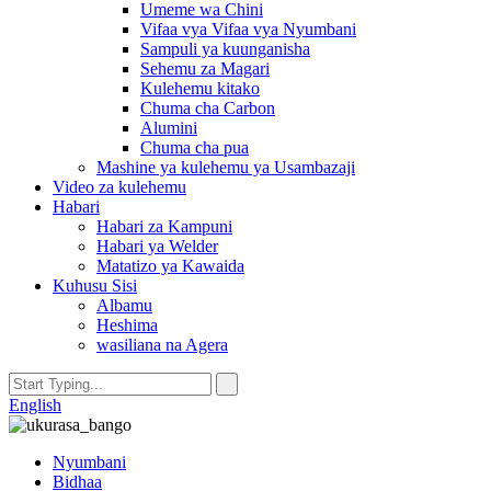
Umeme wa Chini
Vifaa vya Vifaa vya Nyumbani
Sampuli ya kuunganisha
Sehemu za Magari
Kulehemu kitako
Chuma cha Carbon
Alumini
Chuma cha pua
Mashine ya kulehemu ya Usambazaji
Video za kulehemu
Habari
Habari za Kampuni
Habari ya Welder
Matatizo ya Kawaida
Kuhusu Sisi
Albamu
Heshima
wasiliana na Agera
English
Nyumbani
Bidhaa